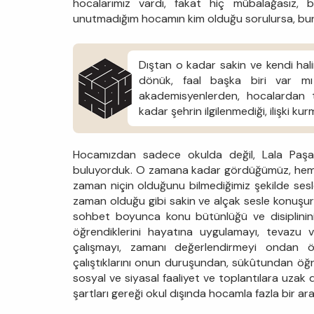
hocalarımız vardı, fakat hiç mübalağasız,
unutmadığım hocamın kim olduğu sorulursa, bun
Dıştan o kadar sakin ve kendi ha
dönük, faal başka biri var mı 
akademisyenlerden, hocalardan 
kadar şehrin ilgilenmediği, ilişki ku
Hocamızdan sadece okulda değil, Lala Paşa 
buluyorduk. O zamana kadar gördüğümüz, hem
zaman niçin olduğunu bilmediğimiz şekilde sesl
zaman olduğu gibi sakin ve alçak sesle konuşur
sohbet boyunca konu bütünlüğü ve disiplinin
öğrendiklerini hayatına uygulamayı, tevazu ve 
çalışmayı, zamanı değerlendirmeyi ondan ö
çalıştıklarını onun duruşundan, sükûtundan öğre
sosyal ve siyasal faaliyet ve toplantılara uza
şartları gereği okul dışında hocamla fazla bir 