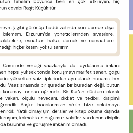
 bütün tahsilim boyunca beni en çok etkileyen, hiç
un cevabı Raşit Küçük’tür.
lineymiş gibi görünüp haddi zatında son derece dışa
bilemem. Erzurum’da yöneticilerinden siyasilere,
talebelere, esnaftan halka, dernek ve cemaatlere
rmadığı hiçbir kesimi yoktu sanırım.
Camii’nde verdiği vaazlarıyla da faydalanma imkânı
en hepsi yüksek tonda konuşmayı marifet sanan, çoğu
erini yükselten vaiz tiplerinden ayrı olarak hocamız her
du. Vaaz sırasında bir şuradan bir buradan değil, bütün
i korumayı ondan öğrendik. Bir Kur’an düsturu olarak
vakarı, ölçülü heyecanı, dikkat ve tedbiri, disiplinli
ğrendik. Başka hocalarımızın sözle bize anlatmaya
nirdik. Yatılı olmayışım, dersler ve kitap okuma dışında
k duruşum, kalmakta olduğumuz vakıflar yurdunun disiplin
arada bulunma ve görüşme imkânım olmadı.