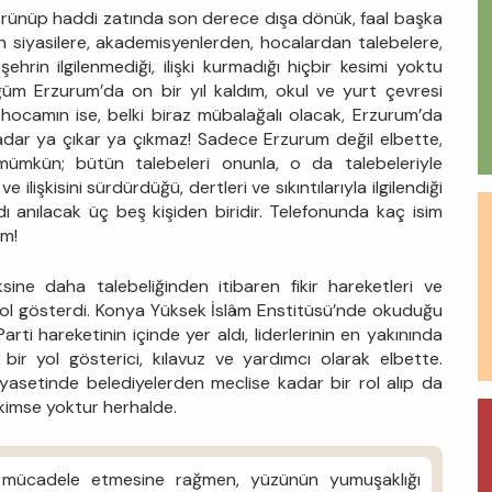
görünüp haddi zatında son derece dışa dönük, faal başka
en siyasilere, akademisyenlerden, hocalardan talebelere,
rin ilgilenmediği, ilişki kurmadığı hiçbir kesimi yoktu
üğüm Erzurum’da on bir yıl kaldım, okul ve yurt çevresi
; hocamın ise, belki biraz mübalağalı olacak, Erzurum’da
 kadar ya çıkar ya çıkmaz! Sadece Erzurum değil elbette,
ümkün; bütün talebeleri onunla, o da talebeleriyle
lişkisini sürdürdüğü, dertleri ve sıkıntılarıyla ilgilendiği
ı anılacak üç beş kişiden biridir. Telefonunda kaç isim
em!
ne daha talebeliğinden itibaren fikir hareketleri ve
 yol gösterdi. Konya Yüksek İslâm Enstitüsü’nde okuduğu
arti hareketinin içinde yer aldı, liderlerinin en yakınında
bir yol gösterici, kılavuz ve yardımcı olarak elbette.
yasetinde belediyelerden meclise kadar bir rol alıp da
kimse yoktur herhalde.
la mücadele etmesine rağmen, yüzünün yumuşaklığı