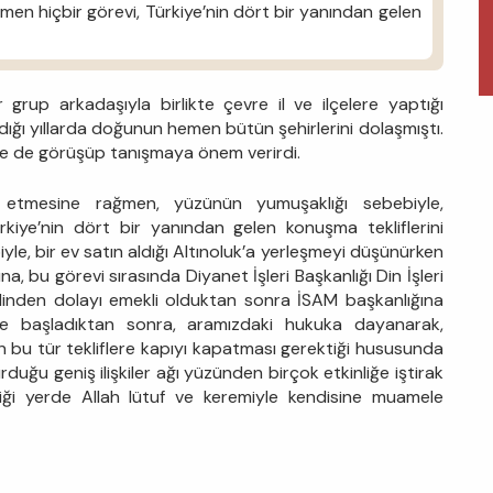
men hiçbir görevi, Türkiye’nin dört bir yanından gelen
ir grup arkadaşıyla birlikte çevre il ve ilçelere yaptığı
dığı yıllarda doğunun hemen bütün şehirlerini dolaşmıştı.
iyle de görüşüp tanışmaya önem verirdi.
e etmesine rağmen, yüzünün yumuşaklığı sebebiyle,
rkiye’nin dört bir yanından gelen konuşma tekliflerini
yle, bir ev satın aldığı Altınoluk’a yerleşmeyi düşünürken
a, bu görevi sırasında Diyanet İşleri Başkanlığı Din İşleri
inden dolayı emekli olduktan sonra İSAM başkanlığına
eve başladıktan sonra, aramızdaki hukuka dayanarak,
ran bu tür tekliflere kapıyı kapatması gerektiği hususunda
uğu geniş ilişkiler ağı yüzünden birçok etkinliğe iştirak
ği yerde Allah lütuf ve keremiyle kendisine muamele