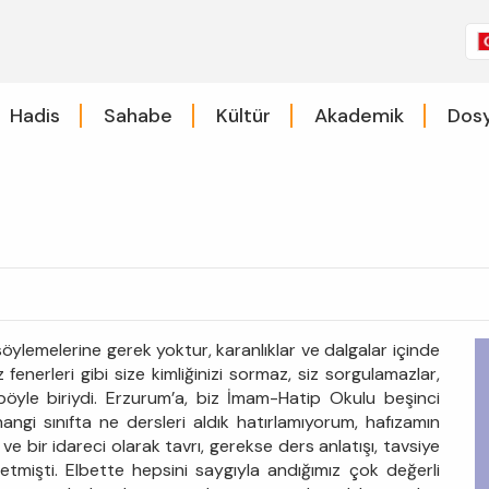
Hadis
Sahabe
Kültür
Akademik
Dosy
y söylemelerine gerek yoktur, karanlıklar ve dalgalar içinde
enerleri gibi size kimliğinizi sormaz, siz sorgulamazlar,
öyle biriydi. Erzurum’a, biz İmam-Hatip Okulu beşinci
hangi sınıfta ne dersleri aldık hatırlamıyorum, hafızamın
ve bir idareci olarak tavrı, gerekse ders anlatışı, tavsiye
 etmişti. Elbette hepsini saygıyla andığımız çok değerli