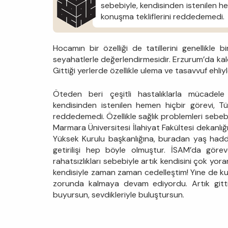
sebebiyle, kendisinden istenilen he
konuşma tekliflerini reddedemedi.
Hocamın bir özelliği de tatillerini genellikle b
seyahatlerle değerlendirmesidir. Erzurum’da kal
Gittiği yerlerde özellikle ulema ve tasavvuf ehl
Öteden beri çeşitli hastalıklarla mücadel
kendisinden istenilen hemen hiçbir görevi, Tü
reddedemedi. Özellikle sağlık problemleri sebebi
Marmara Üniversitesi İlahiyat Fakültesi dekanlığın
Yüksek Kurulu başkanlığına, buradan yaş hadd
getirilişi hep böyle olmuştur. İSAM’da gör
rahatsızlıkları sebebiyle artık kendisini çok yo
kendisiyle zaman zaman cedelleştim! Yine de kurd
zorunda kalmaya devam ediyordu. Artık gitti
buyursun, sevdikleriyle buluştursun.