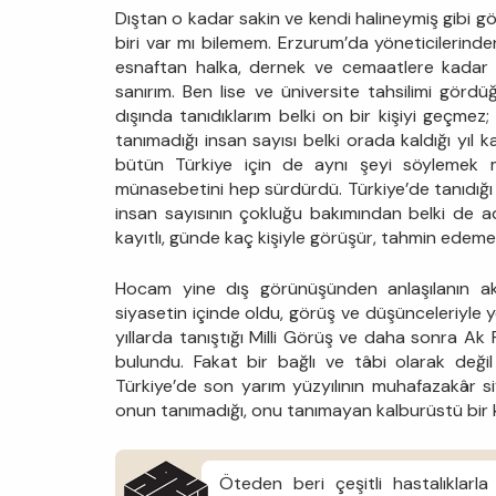
Dıştan o kadar sakin ve kendi halineymiş gibi 
biri var mı bilemem. Erzurum’da yöneticilerind
esnaftan halka, dernek ve cemaatlere kadar şeh
sanırım. Ben lise ve üniversite tahsilimi görd
dışında tanıdıklarım belki on bir kişiyi geçmez
tanımadığı insan sayısı belki orada kaldığı yıl
bütün Türkiye için de aynı şeyi söylemek m
münasebetini hep sürdürdü. Türkiye’de tanıdığı ve i
insan sayısının çokluğu bakımından belki de ad
kayıtlı, günde kaç kişiyle görüşür, tahmin edem
Hocam yine dış görünüşünden anlaşılanın aksi
siyasetin içinde oldu, görüş ve düşünceleriyle
yıllarda tanıştığı Milli Görüş ve daha sonra Ak P
bulundu. Fakat bir bağlı ve tâbi olarak değil 
Türkiye’de son yarım yüzyılının muhafazakâr si
onun tanımadığı, onu tanımayan kalburüstü bir 
Öteden beri çeşitli hastalıklar