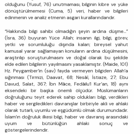
olduğunu (Yusuf, 76) unutmaması, bilginin kibre ve yüke
dönüştürülmemesi (Cuma, 5) veri, haber ve bilgileri
edinmenin ve analiz etmenin asgari kurallarındandır.
“Hakkında bilgi sahibi olmadığın şeyin ardına düşme…”
(İsra, 36) buyuran Yüce Allah; insanın ilgi, bilgi, görev,
yetki ve sorumluluğu dışında kalan; bireysel yahut
kamusal yarar sağlamayan konuların ardına düşülmesini,
araştırılıp soruşturulmasını ve doğal olarak bu şekilde
elde edilen bilgilerin yayılmasını yasaklamıştır. (Maide, 101)
Hz. Peygamber’in (sav) fayda vermeyen bilgiden Allah’a
sığınması (Tirmizi, Daavat, 68; Nesâî, İstiaze, 27; Ebu
Davud, Salat, 367; İbn Mâce, Fedâilu’l Kur’an, 18) aynı
eksendeki bir başka önemli ölçüdür. Müslümanların
doğruluğunu teyit ederek sahip oldukları bilgi, verdikleri
haber ve sergiledikleri davranışlar birbiriyle akli ve ahlaki
olarak tutarlı, uyumlu ve eşgüdümlü olmak durumundadır.
İslam’ın doğruluk ilkesi bilgi, haber ve davranış arasındaki
uyum ve bütünlüğün ahlaki sonuç ve
göstergelerindendir.