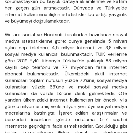
korumaktayken bu büyük dataya eklemlenme ve katılım
her geçen gün artmaktadır. Dünyada ve Türkiye’de
internet kullanımına ilişkin istatistikler bu artış, yaygınlık
ve büyümeyi doğrulamaktadır.
We are social ve Hootsuit tarafından hazırlanan sosyal
medya istatistiklerine göre; dünya genelinde 5 milyarı
aşkın cep telefonu, 4,5 milyar internet ve 3,8 milyar
sosyal medya kullanıcısı bulunmaktadır. TÜİK verilerine
göre 2019 Eylül itibarıyla Türkiye’de yaklaşık 83 milyon
kayıtlı cep telefonu ve 77 milyondan fazla internet
abonesi bulunmaktadır. Ülkemizdeki aktif internet
kullanıcıları toplam nüfusun yüzde 72’sine, sosyal medya
kullanıcıları yüzde 63’üne ve mobil sosyal medya
kullanıcıları da yüzde 53’üne denk gelmektedir. Öte
yandan ülkemizdeki internet kullanıcıları bir önceki yıla
göre 5 milyon artmış ve iki milyon yeni üye sosyal medya
mecralarına katılmıştır. İşaret edilen araştırmalar ve
benzerleri insanların günde ortalama 5-7 saatini
internette geçirdiğini ifade etmektedirler. Görüldüğü gibi
bilişim teknolojilerine ilişkin ulusal ve uluslararası