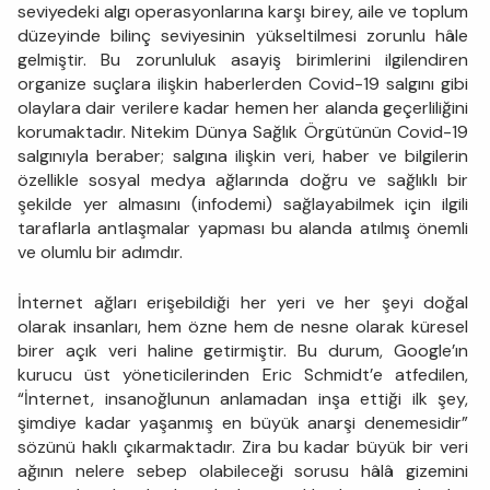
seviyedeki algı operasyonlarına karşı birey, aile ve toplum
düzeyinde bilinç seviyesinin yükseltilmesi zorunlu hâle
gelmiştir. Bu zorunluluk asayiş birimlerini ilgilendiren
organize suçlara ilişkin haberlerden Covid-19 salgını gibi
olaylara dair verilere kadar hemen her alanda geçerliliğini
korumaktadır. Nitekim Dünya Sağlık Örgütünün Covid-19
salgınıyla beraber; salgına ilişkin veri, haber ve bilgilerin
özellikle sosyal medya ağlarında doğru ve sağlıklı bir
şekilde yer almasını (infodemi) sağlayabilmek için ilgili
taraflarla antlaşmalar yapması bu alanda atılmış önemli
ve olumlu bir adımdır.
İnternet ağları erişebildiği her yeri ve her şeyi doğal
olarak insanları, hem özne hem de nesne olarak küresel
birer açık veri haline getirmiştir. Bu durum, Google’ın
kurucu üst yöneticilerinden Eric Schmidt’e atfedilen,
“İnternet, insanoğlunun anlamadan inşa ettiği ilk şey,
şimdiye kadar yaşanmış en büyük anarşi denemesidir”
sözünü haklı çıkarmaktadır. Zira bu kadar büyük bir veri
ağının nelere sebep olabileceği sorusu hâlâ gizemini