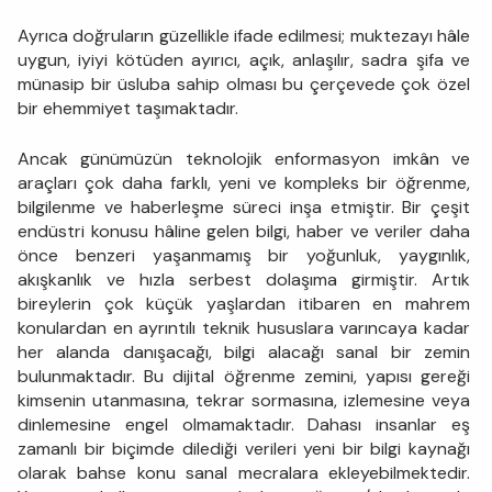
Ayrıca doğruların güzellikle ifade edilmesi; muktezayı hâle
uygun, iyiyi kötüden ayırıcı, açık, anlaşılır, sadra şifa ve
münasip bir üsluba sahip olması bu çerçevede çok özel
bir ehemmiyet taşımaktadır.
Ancak günümüzün teknolojik enformasyon imkân ve
araçları çok daha farklı, yeni ve kompleks bir öğrenme,
bilgilenme ve haberleşme süreci inşa etmiştir. Bir çeşit
endüstri konusu hâline gelen bilgi, haber ve veriler daha
önce benzeri yaşanmamış bir yoğunluk, yaygınlık,
akışkanlık ve hızla serbest dolaşıma girmiştir. Artık
bireylerin çok küçük yaşlardan itibaren en mahrem
konulardan en ayrıntılı teknik hususlara varıncaya kadar
her alanda danışacağı, bilgi alacağı sanal bir zemin
bulunmaktadır. Bu dijital öğrenme zemini, yapısı gereği
kimsenin utanmasına, tekrar sormasına, izlemesine veya
dinlemesine engel olmamaktadır. Dahası insanlar eş
zamanlı bir biçimde dilediği verileri yeni bir bilgi kaynağı
olarak bahse konu sanal mecralara ekleyebilmektedir.