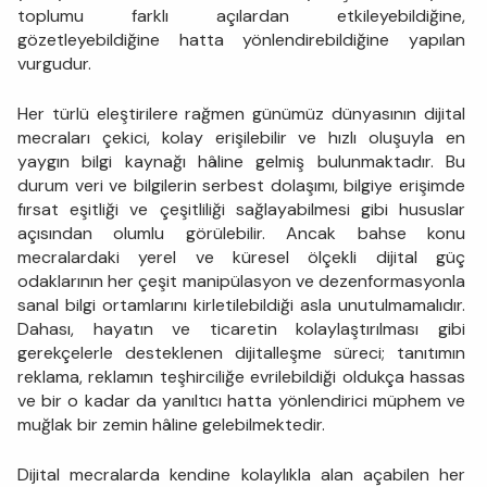
toplumu farklı açılardan etkileyebildiğine,
gözetleyebildiğine hatta yönlendirebildiğine yapılan
vurgudur.
Her türlü eleştirilere rağmen günümüz dünyasının dijital
mecraları çekici, kolay erişilebilir ve hızlı oluşuyla en
yaygın bilgi kaynağı hâline gelmiş bulunmaktadır. Bu
durum veri ve bilgilerin serbest dolaşımı, bilgiye erişimde
fırsat eşitliği ve çeşitliliği sağlayabilmesi gibi hususlar
açısından olumlu görülebilir. Ancak bahse konu
mecralardaki yerel ve küresel ölçekli dijital güç
odaklarının her çeşit manipülasyon ve dezenformasyonla
sanal bilgi ortamlarını kirletilebildiği asla unutulmamalıdır.
Dahası, hayatın ve ticaretin kolaylaştırılması gibi
gerekçelerle desteklenen dijitalleşme süreci; tanıtımın
reklama, reklamın teşhirciliğe evrilebildiği oldukça hassas
ve bir o kadar da yanıltıcı hatta yönlendirici müphem ve
muğlak bir zemin hâline gelebilmektedir.
Dijital mecralarda kendine kolaylıkla alan açabilen her