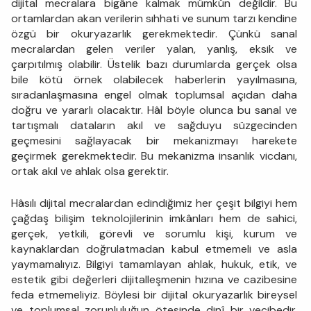
dijital mecralara bigâne kalmak mümkün değildir. Bu
ortamlardan akan verilerin sıhhati ve sunum tarzı kendine
özgü bir okuryazarlık gerekmektedir. Çünkü sanal
mecralardan gelen veriler yalan, yanlış, eksik ve
çarpıtılmış olabilir. Üstelik bazı durumlarda gerçek olsa
bile kötü örnek olabilecek haberlerin yayılmasına,
sıradanlaşmasına engel olmak toplumsal açıdan daha
doğru ve yararlı olacaktır. Hâl böyle olunca bu sanal ve
tartışmalı dataların akıl ve sağduyu süzgecinden
geçmesini sağlayacak bir mekanizmayı harekete
geçirmek gerekmektedir. Bu mekanizma insanlık vicdanı,
ortak akıl ve ahlak olsa gerektir.
Hâsılı dijital mecralardan edindiğimiz her çeşit bilgiyi hem
çağdaş bilişim teknolojilerinin imkânları hem de sahici,
gerçek, yetkili, görevli ve sorumlu kişi, kurum ve
kaynaklardan doğrulatmadan kabul etmemeli ve asla
yaymamalıyız. Bilgiyi tamamlayan ahlak, hukuk, etik, ve
estetik gibi değerleri dijitalleşmenin hızına ve cazibesine
feda etmemeliyiz. Böylesi bir dijital okuryazarlık bireysel
ve toplumsal zorunluluğun ötesinde dinî bir vecibedir.