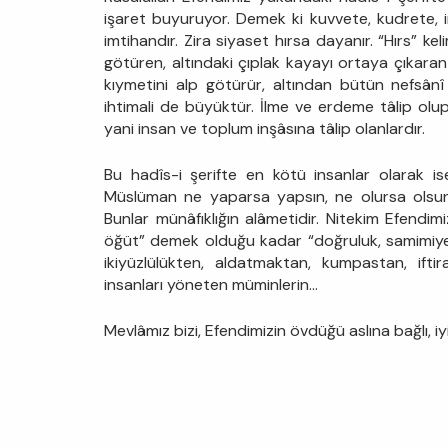
işaret buyuruyor. Demek ki kuvvete, kudrete,
imtihandır. Zira siyaset hırsa dayanır. “Hırs” ke
götüren, altındaki çıplak kayayı ortaya çıkara
kıymetini alp götürür, altından bütün nefsânî 
ihtimali de büyüktür. İlme ve erdeme tâlip olu
yani insan ve toplum inşâsına tâlip olanlardır.
Bu hadîs-i şerifte en kötü insanlar olarak ise
Müslüman ne yaparsa yapsın, ne olursa olsun 
Bunlar münâfıklığın alâmetidir. Nitekim Efendim
öğüt” demek olduğu kadar “doğruluk, samimiyet
ikiyüzlülükten, aldatmaktan, kumpastan, iftir
insanları yöneten müminlerin…
Mevlâmız bizi, Efendimizin övdüğü aslına bağlı, iyi