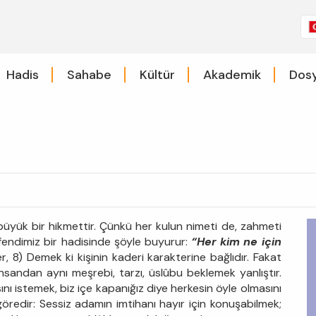
Hadis
Sahabe
Kültür
Akademik
Dosy
büyük bir hikmettir. Çünkü her kulun nimeti de, zahmeti
fendimiz bir hadisinde şöyle buyurur:
“Her kim ne için
, 8) Demek ki kişinin kaderi karakterine bağlıdır. Fakat
 insandan aynı meşrebi, tarzı, üslûbu beklemek yanlıştır.
ı istemek, biz içe kapanığız diye herkesin öyle olmasını
göredir: Sessiz adamın imtihanı hayır için konuşabilmek;