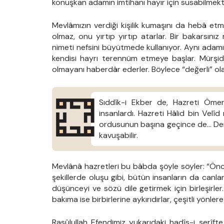
konuşkan adamın imtihanı hayır için susabilmekti
Mevlâmızın verdiği kişilik kumaşını da hebâ etm
olmaz, onu yırtıp yırtıp atarlar. Bir bakarsın
nimeti nefsini büyütmede kullanıyor. Aynı adamı
kendisi hayrı terennüm etmeye başlar. Mürşid
olmayanı haberdâr ederler. Böylece “değerli” olan
Sıddîk-i Ekber de, Hazreti Ömer
insanlardı. Hazreti Hâlid bin Velî
ordusunun başına geçince de… Demek
kavuşabilir.
Mevlânâ hazretleri bu bâbda şöyle söyler: “Önce
şekillerde oluşu gibi, bütün insanların da canları,
düşünceyi ve sözü dile getirmek için birleşirle
bakıma ise birbirlerine aykırıdırlar, çeşitli yönlere 
Rasûlullah Efendimiz yukarıdaki hadîs-i şerîfte 