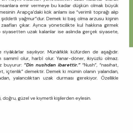
 insanlara emir vermeye bu kadar düşkün olmak büyük
limesinin Arapça’daki kök anlamı ise “verimli toprağı alıp
n şiddetli yağmur”dur. Demek ki baş olma arzusu kişinin
zaafları çıkar. Ayrıca yöneticilikte kul hakkına girmek
p siyasetten uzak kalanlar ise aslında gerçek siyasete,
 riyâkârlar sayılıyor. Münâfıklık küfürden de aşağıdır.
samimî olur, harbî olur. Yanar-döner, ikiyüzlü olmaz.
iz buyurur:
“Din nushdan ibarettir.”
“Nush”, “nasihat,
, içtenlik” demektir. Demek ki mümin olanın yalandan,
adan, yalancılıktan uzak durması gerekiyor. Özellikle
, doğru, güzel ve kıymetli kişilerden eylesin.