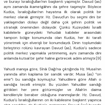
ve burayı İsrailoğulları’nın başkenti yapmıştır. Davud (as)
aynı zamanda ikametgâhını da şehre taşımıştır. Böylece
Kudüs, İsrailoğulları’nın hayatına ilk olarak politik bir
merkez olarak girmiştir. Hz. Davud’un bu seçimi dini bir
yaklaşımdan dolayı değil daha çok şehrin politik ve
stratejik öneminden dolayıdır. Çünkü Kuzeydeki İsrailli
kabilelerle güneydeki Yehudalı kabileler arasındaki
tampon bölge konumunda olan Kudüs, her iki tarafı
yönetmek için elverişli bir konumdaydı. Dinin toplumdaki
birleştirici rolünü kavrayan Davud (as), Kudüs’ü sadece
politik merkez yapmakla yetinmemiş, aynı zamanda dini
anlamda kutsal bir şehir haline getirecek adımı atmıştır.[9]
Yahudi inanışa göre, Sînâ Dağı’na çıktığında Hz. Musa’nın
yanında altın kaplama bir sandık vardır; Musa (as) “on
emir”i bu sandığa koymuştur. Yahudilere göre Allah o
sandığa tecelli etmiştir. Bu yüzden Yahudiler sandığı
gittikleri her yere götürmüşler ve Allah’ın daima
kendileriyle beraber olduğuna inanmışlardır. Hz. Davud,
Kudus’ü İsrailoğullarının on iki kabilesine başkent yapınca