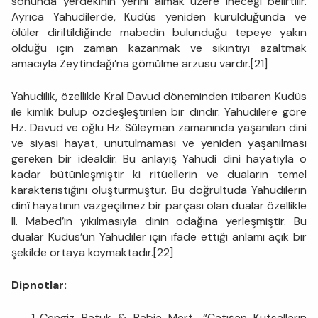
sonunda yerdekinin yerini almak üzere ineceği belirtilir.
Ayrıca Yahudilerde, Kudüs yeniden kurulduğunda ve
ölüler diriltildiğinde mabedin bulunduğu tepeye yakın
olduğu için zaman kazanmak ve sıkıntıyı azaltmak
amacıyla Zeytindağı’na gömülme arzusu vardır.[21]
Yahudilik, özellikle Kral Davud döneminden itibaren Kudüs
ile kimlik bulup özdeşleştirilen bir dindir. Yahudilere göre
Hz. Davud ve oğlu Hz. Süleyman zamanında yaşanılan dini
ve siyasi hayat, unutulmaması ve yeniden yaşanılması
gereken bir idealdir. Bu anlayış Yahudi dini hayatıyla o
kadar bütünleşmiştir ki ritüellerin ve duaların temel
karakteristiğini oluşturmuştur. Bu doğrultuda Yahudilerin
dinî hayatının vazgeçilmez bir parçası olan dualar özellikle
II. Mabed’in yıkılmasıyla dinin odağına yerleşmiştir. Bu
dualar Kudüs’ün Yahudiler için ifade ettiği anlamı açık bir
şekilde ortaya koymaktadır.[22]
Dipnotlar:
Cengiz Batuk & Rabia Mert, “Çatışan Kutsalların