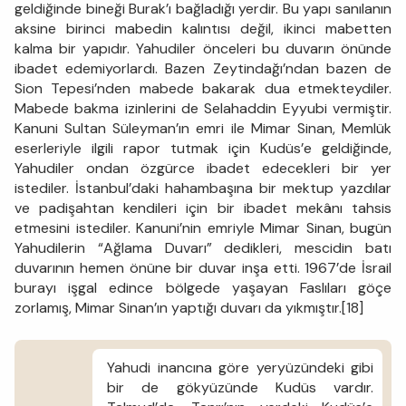
geldiğinde bineği Burak’ı bağladığı yerdir. Bu yapı sanılanın
aksine birinci mabedin kalıntısı değil, ikinci mabetten
kalma bir yapıdır. Yahudiler önceleri bu duvarın önünde
ibadet edemiyorlardı. Bazen Zeytindağı’ndan bazen de
Sion Tepesi’nden mabede bakarak dua etmekteydiler.
Mabede bakma izinlerini de Selahaddin Eyyubi vermiştir.
Kanuni Sultan Süleyman’ın emri ile Mimar Sinan, Memlük
eserleriyle ilgili rapor tutmak için Kudüs’e geldiğinde,
Yahudiler ondan özgürce ibadet edecekleri bir yer
istediler. İstanbul’daki hahambaşına bir mektup yazdılar
ve padişahtan kendileri için bir ibadet mekânı tahsis
etmesini istediler. Kanuni’nin emriyle Mimar Sinan, bugün
Yahudilerin “Ağlama Duvarı” dedikleri, mescidin batı
duvarının hemen önüne bir duvar inşa etti. 1967’de İsrail
burayı işgal edince bölgede yaşayan Faslıları göçe
zorlamış, Mimar Sinan’ın yaptığı duvarı da yıkmıştır.[18]
Yahudi inancına göre yeryüzündeki gibi
bir de gökyüzünde Kudüs vardır.