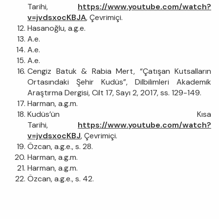
Tarihi,
https://www.youtube.com/watch?
v=jvdsxocKBJA
, Çevrimiçi.
Hasanoğlu, a.g.e.
A.e.
A.e.
A.e.
Cengiz Batuk & Rabia Mert, “Çatışan Kutsalların
Ortasındaki Şehir Kudüs”, Dilbilimleri Akademik
Araştırma Dergisi, Cilt 17, Sayı 2, 2017, ss. 129-149.
Harman, a.g.m.
Kudüs’ün Kısa
Tarihi,
https://www.youtube.com/watch?
v=jvdsxocKBJ
, Çevrimiçi.
Özcan, a.g.e., s. 28.
Harman, a.g.m.
Harman, a.g.m.
Özcan, a.g.e., s. 42.