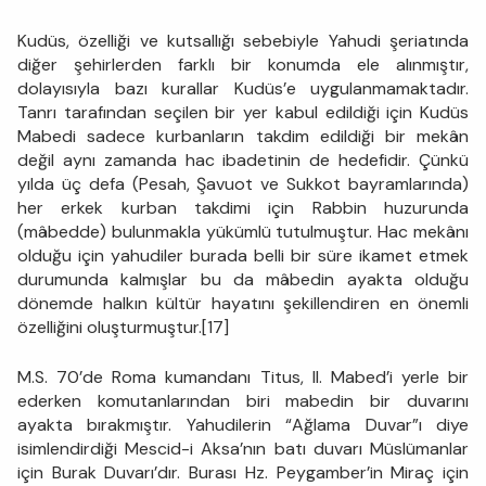
Kudüs, özelliği ve kutsallığı sebebiyle Yahudi şeriatında
diğer şehirlerden farklı bir konumda ele alınmıştır,
dolayısıyla bazı kurallar Kudüs’e uygulanmamaktadır.
Tanrı tarafından seçilen bir yer kabul edildiği için Kudüs
Mabedi sadece kurbanların takdim edildiği bir mekân
değil aynı zamanda hac ibadetinin de hedefidir. Çünkü
yılda üç defa (Pesah, Şavuot ve Sukkot bayramlarında)
her erkek kurban takdimi için Rabbin huzurunda
(mâbedde) bulunmakla yükümlü tutulmuştur. Hac mekânı
olduğu için yahudiler burada belli bir süre ikamet etmek
durumunda kalmışlar bu da mâbedin ayakta olduğu
dönemde halkın kültür hayatını şekillendiren en önemli
özelliğini oluşturmuştur.[17]
M.S. 70’de Roma kumandanı Titus, II. Mabed’i yerle bir
ederken komutanlarından biri mabedin bir duvarını
ayakta bırakmıştır. Yahudilerin “Ağlama Duvar”ı diye
isimlendirdiği Mescid-i Aksa’nın batı duvarı Müslümanlar
için Burak Duvarı’dır. Burası Hz. Peygamber’in Miraç için