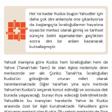
Her ne kadar Kudüs bugün Yahudiler için
daha çok dini anlamıyla öne çıkarılıyorsa
da başlangıçta İsrailoğullarının hayatına
siyasi bir merkez olarak girmiş ve tarihsel
süreçte belirli aşamalardan geçtikten
sonra dini bir anlam kazanarak
kutsallaşmıştır.
Yahudi inanışına göre Kudüs hem İsrailoğulları hem de
Yahve (Tanah’taki Tanrı) ile olan ilişkisi nedeniyle dinin
merkezinde yer alır. Çünkü Tanah’ta, İsrailoğulları
Kudüs’ün göbeğinde oturan millet olarak
tanımlanmaktadır. Diğer taraftan yine aynı metinde
Yahve’nin Kudüs’ü seçerek konut edindiği ve sonsuza dek
burada yaşayacağı, burayı ihya edeceği belirtilmektedir.
Yahudilikte bu inanıştan hareketle Yahve ile Kudüs
arasında özel bir ilişki kurulmaktadır. Yahudilere göre
dünyanın merkezi olan Kudüs (Bu şehrin merkezini de Sion