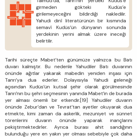
Talmud’da, Tanrı’nın yerdeki Kudüs’e
girmeden gökteki Kudüs’e
girilemeyeceğini bildirdiği nakledilir.
Yahudi dinî literatürünün bir kısmında
semavî Kudüs’ün dünyanın sonunda
yerdekinin yerini almak üzere ineceği
belirtilir.
Tarihi süreçte Mabet’ten günümüze yalnızca bu Batı
duvarı kalmıştır. Bu nedenle Yahudiler Batı duvarının
önünde ağıtlar yakarak mabedin yeniden inşası için
Tanrı’ya dua ederler. Dolayısıyla Yahudi geleneği
açısından Kudüs’ün kutsal şehir olarak görülmesinde
Tanrı’nın bu şehri seçmesinin yanında Mabet’in de burada
yer alması önemli bir etkendir.[19] Yahudiler duvarın
önünde Zebur’dan ve Tevrat’tan ayetler okuyarak dua
etmekte, kimi zaman da askerlik, mezuniyet ve sünnet
törenlerini duvarın önünde yaparak inançlarını
pekiştirmektedirler. Ayrıca burası ahit sandığının
bulunduğu yere en yakın yer olması sebebiyle çok daha