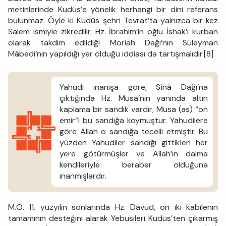
metinlerinde Kudüs’e yönelik herhangi bir dini referans
bulunmaz. Öyle ki Kudüs şehri Tevrat’ta yalnızca bir kez
Salem ismiyle zikredilir. Hz. İbrahim’in oğlu İshak’ı kurban
olarak takdim edildiği Moriah Dağı’nın Süleyman
Mâbedi’nin yapıldığı yer olduğu iddiası da tartışmalıdır.[8]
Yahudi inanışa göre, Sînâ Dağı’na
çıktığında Hz. Musa’nın yanında altın
kaplama bir sandık vardır; Musa (as) “on
emir”i bu sandığa koymuştur. Yahudilere
göre Allah o sandığa tecelli etmiştir. Bu
yüzden Yahudiler sandığı gittikleri her
yere götürmüşler ve Allah’ın daima
kendileriyle beraber olduğuna
inanmışlardır.
M.Ö. 11. yüzyılın sonlarında Hz. Davud, on iki kabilenin
tamamının desteğini alarak Yebusileri Kudüs’ten çıkarmış