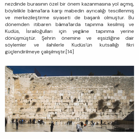
nezdinde burasının özel bir önem kazanmasına yol açmış,
böylelikle bâma’lara karşı mabedin ayrıcalığı tescillenmiş
ve merkezileştirme siyaseti de başarılı olmuştur. Bu
dönemden itibaren bâma’larda tapınma kesilmiş ve
Kudüs, İsrailoğulları için yegâne tapınma yerine
dönüşmüştür. Şehrin önemine ve eşsizliğine dair
söylemler ve ilahilerle Kudüs’ün kutsallığı fikri
güçlendirilmeye çalışılmıştır.[14]