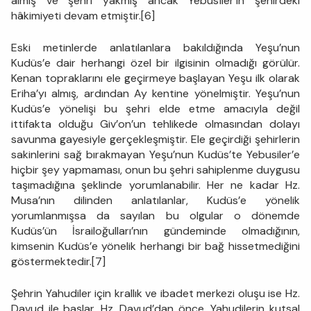
almış ve şehri yakmış ancak Yebusîler’in şehirdeki
hâkimiyeti devam etmiştir.[6]
Eski metinlerde anlatılanlara bakıldığında Yeşu’nun
Kudüs’e dair herhangi özel bir ilgisinin olmadığı görülür.
Kenan topraklarını ele geçirmeye başlayan Yeşu ilk olarak
Eriha’yı almış, ardından Ay kentine yönelmiştir. Yeşu’nun
Kudüs’e yönelişi bu şehri elde etme amacıyla değil
ittifakta olduğu Giv’on’un tehlikede olmasından dolayı
savunma gayesiyle gerçekleşmiştir. Ele geçirdiği şehirlerin
sakinlerini sağ bırakmayan Yeşu’nun Kudüs’te Yebusiler’e
hiçbir şey yapmaması, onun bu şehri sahiplenme duygusu
taşımadığına şeklinde yorumlanabilir. Her ne kadar Hz.
Musa’nın dilinden anlatılanlar, Kudüs’e yönelik
yorumlanmışsa da sayılan bu olgular o dönemde
Kudüs’ün İsrailoğulları’nın gündeminde olmadığının,
kimsenin Kudüs’e yönelik herhangi bir bağ hissetmediğini
göstermektedir.[7]
Şehrin Yahudiler için krallık ve ibadet merkezi oluşu ise Hz.
Davud ile başlar. Hz. Davud’dan önce, Yahudilerin kutsal