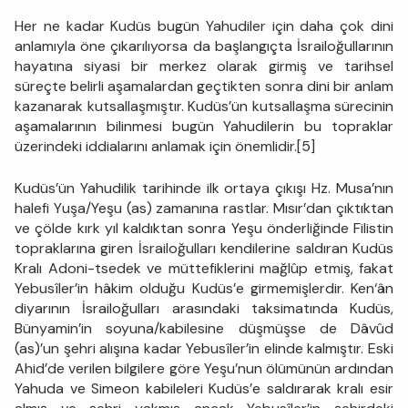
Her ne kadar Kudüs bugün Yahudiler için daha çok dini
anlamıyla öne çıkarılıyorsa da başlangıçta İsrailoğullarının
hayatına siyasi bir merkez olarak girmiş ve tarihsel
süreçte belirli aşamalardan geçtikten sonra dini bir anlam
kazanarak kutsallaşmıştır. Kudüs’ün kutsallaşma sürecinin
aşamalarının bilinmesi bugün Yahudilerin bu topraklar
üzerindeki iddialarını anlamak için önemlidir.[5]
Kudüs’ün Yahudilik tarihinde ilk ortaya çıkışı Hz. Musa’nın
halefi Yuşa/Yeşu (as) zamanına rastlar. Mısır’dan çıktıktan
ve çölde kırk yıl kaldıktan sonra Yeşu önderliğinde Filistin
topraklarına giren İsrailoğulları kendilerine saldıran Kudüs
Kralı Adoni-tsedek ve müttefiklerini mağlûp etmiş, fakat
Yebusîler’in hâkim olduğu Kudüs’e girmemişlerdir. Ken‘ân
diyarının İsrailoğulları arasındaki taksimatında Kudüs,
Bünyamin’in soyuna/kabilesine düşmüşse de Dâvûd
(as)’un şehri alışına kadar Yebusîler’in elinde kalmıştır. Eski
Ahid’de verilen bilgilere göre Yeşu’nun ölümünün ardından
Yahuda ve Simeon kabileleri Kudüs’e saldırarak kralı esir