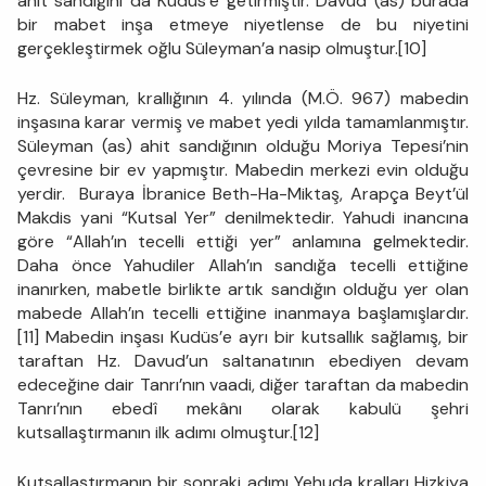
ahit sandığını da Kudüs’e getirmiştir. Davud (as) burada
bir mabet inşa etmeye niyetlense de bu niyetini
gerçekleştirmek oğlu Süleyman’a nasip olmuştur.[10]
Hz. Süleyman, krallığının 4. yılında (M.Ö. 967) mabedin
inşasına karar vermiş ve mabet yedi yılda tamamlanmıştır.
Süleyman (as) ahit sandığının olduğu Moriya Tepesi’nin
çevresine bir ev yapmıştır. Mabedin merkezi evin olduğu
yerdir. Buraya İbranice Beth-Ha-Miktaş, Arapça Beyt’ül
Makdis yani “Kutsal Yer” denilmektedir. Yahudi inancına
göre “Allah’ın tecelli ettiği yer” anlamına gelmektedir.
Daha önce Yahudiler Allah’ın sandığa tecelli ettiğine
inanırken, mabetle birlikte artık sandığın olduğu yer olan
mabede Allah’ın tecelli ettiğine inanmaya başlamışlardır.
[11] Mabedin inşası Kudüs’e ayrı bir kutsallık sağlamış, bir
taraftan Hz. Davud’un saltanatının ebediyen devam
edeceğine dair Tanrı’nın vaadi, diğer taraftan da mabedin
Tanrı’nın ebedî mekânı olarak kabulü şehri
kutsallaştırmanın ilk adımı olmuştur.[12]
Kutsallaştırmanın bir sonraki adımı Yehuda kralları Hizkiya