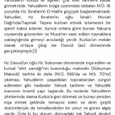
Yahudilerin Kudüs ile ilişkileri çok eski tarihlere kadar
gitmektedir. Yahudilerin bölge üzerindeki iddiaları M.Ö. 18.
yüzyılda Hz. İbrahim’in El-Halil’e göçüyle başlatılmaktadır.
Yahudiler, Hz. İbrahim’in oğlu İshak’ı Moriah
Dağı’nda/Tapınak Tepesi kurban etmek istemesini bir
işaret kabul ederler. Ayrıca onlara göre burası Yakup’a
rüyasında gösterilen ve Musa’nın vaat edilen topraklara
yaklaştığında girmeyi arzuladığı yerdir. Kudüs’ün mekân
olarak ortaya çıkışı ise Davud (as) döneminde
gerçekleşmiştir.[1]
Hz. Davud’un oğlu Hz. Süleyman döneminde inşa edilen ve
kutsal “ahit sandığı”nın bulunduğu mabedin (Süleyman
Mabedi) tarihte iki defa (M.Ö. 586’da ve M.S. 70’te)
yıkılması, Yahudilerin yaşadıkları topraklardan sürgün
edilmeleri gibi hadiseler Yahudi tarihinin ve Yahudilik
inancının önemli yapı taşlarıdır. Bu nedenle Yahudilerin
zihinlerinde daima Kudüs’e geri dönmek ve burayı yeniden
inşa etmek şeklinde temayüz eden ve dinin çeşitli
doktrinleriyle de temellendirilen bir umut ve görev algısı
vardır. Öyle ki bu durum, dünyadaki tek Yahudi devleti