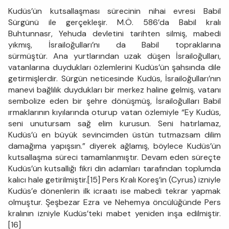
Kudüs’ün kutsallaşması sürecinin nihai evresi Babil
Sürgünü ile gerçekleşir. M.Ö. 586’da Babil kralı
Buhtunnasr, Yehuda devletini tarihten silmiş, mabedi
yıkmış, İsrailoğulları’nı da Babil topraklarına
sürmüştür. Ana yurtlarından uzak düşen İsrailoğulları,
vatanlarına duydukları özlemlerini Kudüs’ün şahsında dile
getirmişlerdir. Sürgün neticesinde Kudüs, İsrailoğulları’nın
manevi bağlılık duydukları bir merkez haline gelmiş, vatanı
sembolize eden bir şehre dönüşmüş, İsrailoğulları Babil
ırmaklarının kıyılarında oturup vatan özlemiyle “Ey Kudüs,
seni unutursam sağ elim kurusun. Seni hatırlamaz,
Kudüs’ü en büyük sevincimden üstün tutmazsam dilim
damağıma yapışsın.” diyerek ağlamış, böylece Kudüs’ün
kutsallaşma süreci tamamlanmıştır. Devam eden süreçte
Kudüs’ün kutsallığı fikri din adamları tarafından toplumda
kalıcı hale getirilmiştir.[15] Pers Kralı Koreş’in (Cyrus) izniyle
Kudüs’e dönenlerin ilk icraatı ise mabedi tekrar yapmak
olmuştur. Şeşbezar Ezra ve Nehemya öncülüğünde Pers
kralının izniyle Kudüs’teki mabet yeniden inşa edilmiştir.
[16]