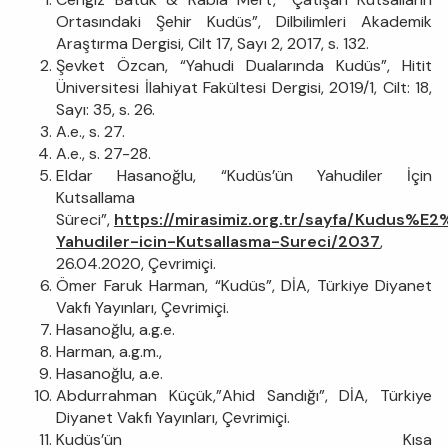
Ortasındaki Şehir Kudüs”, Dilbilimleri Akademik
Araştırma Dergisi, Cilt 17, Sayı 2, 2017, s. 132.
Şevket Özcan, “Yahudi Dualarında Kudüs”, Hitit
Üniversitesi İlahiyat Fakültesi Dergisi, 2019/1, Cilt: 18,
Sayı: 35, s. 26.
A.e., s. 27.
A.e., s. 27-28.
Eldar Hasanoğlu, “Kudüs’ün Yahudiler İçin
Kutsallama
Süreci”,
https://mirasimiz.org.tr/sayfa/Kudus%
Yahudiler-icin-Kutsallasma-Sureci/2037
,
26.04.2020, Çevrimiçi.
Ömer Faruk Harman, “Kudüs”, DİA, Türkiye Diyanet
Vakfı Yayınları, Çevrimiçi.
Hasanoğlu, a.g.e.
Harman, a.g.m.,
Hasanoğlu, a.e.
Abdurrahman Küçük,”Ahid Sandığı”, DİA, Türkiye
Diyanet Vakfı Yayınları, Çevrimiçi.
Kudüs’ün Kısa