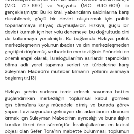
(M.Ö. 727-697) ve Yoşiyahu (M.Ö. 640-609) ile
gerçekleşmiştir. Bu iki kral, yabancıların saldırılarına karşı
durabilecek, güçlü bir devlet oluşturmak için politik
toparlanmaya ihtiyaç duymuşlardır. Hizkiya, güçlü bir
devlet kurmak için her yolu denemeye, bu doğrultuda dini
de kullanmaya yönelmiştir. Bu bağlamda Hizkiya, politik
merkezileşmenin yolunun ibadet ve dini merkezileşmeden
geçtiğini düşünmüş ve ibadetin merkeziliğinin önündeki en
önemli engel olarak, İsrailoğulları’nın asırlardır tapındıkları
bâma adlı yerel tapınma yerleri ve türbelerine karşı
Süleyman Mabedi’ni muteber kılmanın yollarını aramaya
başlamıştır.[13]
Hizkiya, şehrin surlarını tamir ederek savunma hattını
güçlendirirken merkeziliğin toplumsal kabul görmesi
için bâma’lara karşı mücadele etmiş ve burada görev
yapan Levi soyundan gelmeyen din adamlarının direncini
kırmak için Süleyman Mabedi’nin ayrıcalığı ve buna ilişkin
kurallar fikrini öne sürmüştür. İsrailoğulları’nın en kutsal
objesi olan Sefer Tora’nın mabette bulunması, toplumun