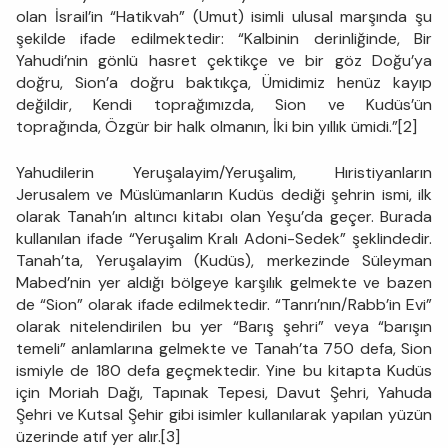
olan İsrail’in “Hatikvah” (Umut) isimli ulusal marşında şu
şekilde ifade edilmektedir: “Kalbinin derinliğinde, Bir
Yahudi’nin gönlü hasret çektikçe ve bir göz Doğu’ya
doğru, Sion’a doğru baktıkça, Ümidimiz henüz kayıp
değildir, Kendi toprağımızda, Sion ve Kudüs’ün
toprağında, Özgür bir halk olmanın, İki bin yıllık ümidi.”[2]
Yahudilerin Yeruşalayim/Yeruşalim, Hıristiyanların
Jerusalem ve Müslümanların Kudüs dediği şehrin ismi, ilk
olarak Tanah’ın altıncı kitabı olan Yeşu’da geçer. Burada
kullanılan ifade “Yeruşalim Kralı Adoni-Sedek” şeklindedir.
Tanah’ta, Yeruşalayim (Kudüs), merkezinde Süleyman
Mabed’nin yer aldığı bölgeye karşılık gelmekte ve bazen
de “Sion” olarak ifade edilmektedir. “Tanrı’nın/Rabb’in Evi”
olarak nitelendirilen bu yer “Barış şehri” veya “barışın
temeli” anlamlarına gelmekte ve Tanah’ta 750 defa, Sion
ismiyle de 180 defa geçmektedir. Yine bu kitapta Kudüs
için Moriah Dağı, Tapınak Tepesi, Davut Şehri, Yahuda
Şehri ve Kutsal Şehir gibi isimler kullanılarak yapılan yüzün
üzerinde atıf yer alır.[3]