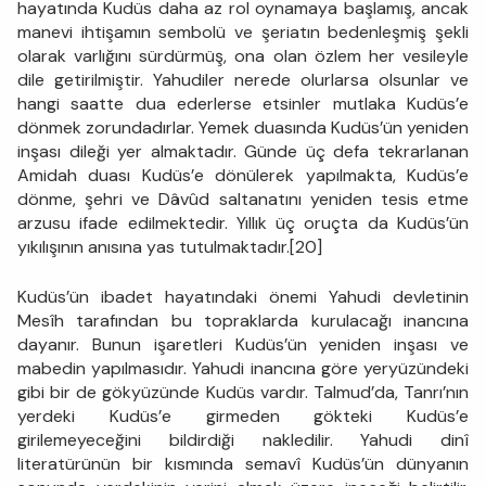
hayatında Kudüs daha az rol oynamaya başlamış, ancak
manevi ihtişamın sembolü ve şeriatın bedenleşmiş şekli
olarak varlığını sürdürmüş, ona olan özlem her vesileyle
dile getirilmiştir. Yahudiler nerede olurlarsa olsunlar ve
hangi saatte dua ederlerse etsinler mutlaka Kudüs’e
dönmek zorundadırlar. Yemek duasında Kudüs’ün yeniden
inşası dileği yer almaktadır. Günde üç defa tekrarlanan
Amidah duası Kudüs’e dönülerek yapılmakta, Kudüs’e
dönme, şehri ve Dâvûd saltanatını yeniden tesis etme
arzusu ifade edilmektedir. Yıllık üç oruçta da Kudüs’ün
yıkılışının anısına yas tutulmaktadır.[20]
Kudüs’ün ibadet hayatındaki önemi Yahudi devletinin
Mesîh tarafından bu topraklarda kurulacağı inancına
dayanır. Bunun işaretleri Kudüs’ün yeniden inşası ve
mabedin yapılmasıdır. Yahudi inancına göre yeryüzündeki
gibi bir de gökyüzünde Kudüs vardır. Talmud’da, Tanrı’nın
yerdeki Kudüs’e girmeden gökteki Kudüs’e
girilemeyeceğini bildirdiği nakledilir. Yahudi dinî
literatürünün bir kısmında semavî Kudüs’ün dünyanın