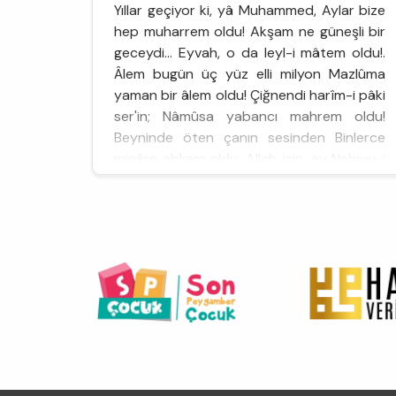
Yıllar geçiyor ki, yâ Muhammed, Aylar bize
hep muharrem oldu! Akşam ne güneşli bir
geceydi... Eyvah, o da leyl-i mâtem oldu!.
Âlem bugün üç yüz elli milyon Mazlûma
yaman bir âlem oldu! Çiğnendi harîm-i pâki
ser'in; Nâmûsa yabancı mahrem oldu!
Beyninde öten çanın sesinden Binlerce
minâre ebkem oldu. Allah için, ey Nebiyy-i
ma’sûm, İslâm'ı bırakma böyle bîkes, İslâm'ı
bırakma böyle mazlûm....