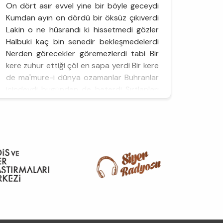
On dört asır evvel yine bir böyle geceydi
Kumdan ayın on dördü bir öksüz çıkıverdi
Lakin o ne hüsrandı ki hissetmedi gözler
Halbuki kaç bin senedir bekleşmedelerdi
Nerden görecekler göremezlerdi tabi Bir
kere zuhur ettiği çöl en sapa yerdi Bir kere
de ma'mure-i dünya ozamanlar Buhranlar
içindeydi bugünden de beterdi Sırtlanları
geçmişti beşer yırtıcılıkta Dişsiz mi bir
insan onu kardeşleri yerdi ...