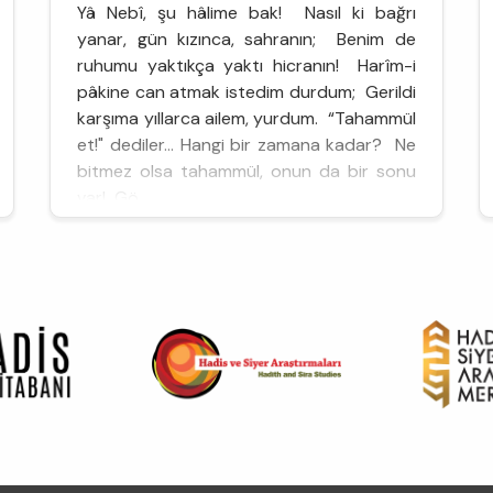
Yâ Nebî, şu hâlime bak! Nasıl ki bağrı
yanar, gün kızınca, sahranın; Benim de
ruhumu yaktıkça yaktı hicranın! Harîm-i
pâkine can atmak istedim durdum; Gerildi
karşıma yıllarca ailem, yurdum. “Tahammül
et!" dediler... Hangi bir zamana kadar? Ne
bitmez olsa tahammül, onun da bir sonu
var! Gö...