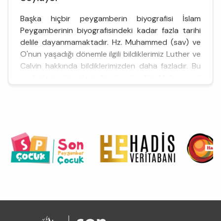
Başka hiçbir peygamberin biyografisi İslam
Peygamberinin biyografisindeki kadar fazla tarihi
delile dayanmamaktadır. Hz. Muhammed (sav) ve
O'nun yaşadığı dönemle ilgili bildiklerimiz Luther ve
Calvin hakkında bildiklerimizden daha fazladır. Bu
nedenle tarihin desteği olmadan Hz. Muhammed
(sav)'in okuma yazmasının olup olmadığını ortaya
koyamayız.
Mekke altıncı yüzyılda Arabistan'ın en önemli
şehri...