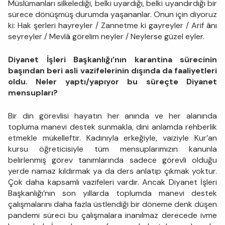
Müslümanları silkelediği, belki uyardığı, belki uyandırdığı bir
sürece dönüşmüş durumda yaşananlar. Onun için diyoruz
ki: Hak şerleri hayreyler / Zannetme ki gayreyler / Arif ânı
seyreyler / Mevlâ görelim neyler / Neylerse güzel eyler.
Diyanet İşleri Başkanlığı’nın karantina sürecinin
başından beri asli vazifelerinin dışında da faaliyetleri
oldu. Neler yaptı/yapıyor bu süreçte Diyanet
mensupları?
Bir din görevlisi hayatın her anında ve her alanında
topluma manevi destek sunmakla, dini anlamda rehberlik
etmekle mükelleftir. Kadınıyla erkeğiyle, vaiziyle Kur’an
kursu öğreticisiyle tüm mensuplarımızın kanunla
belirlenmiş görev tanımlarında sadece görevli olduğu
yerde namaz kıldırmak ya da ders anlatıp çıkmak yoktur.
Çok daha kapsamlı vazifeleri vardır. Ancak Diyanet İşleri
Başkanlığı’nın son yıllarda toplumda manevi destek
çalışmalarını daha fazla üstlendiği bir döneme denk düşen
pandemi süreci bu çalışmalara inanılmaz derecede ivme