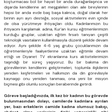
koşturmacası bol bir hayat bir anda durağanlaşınca ve
dışarda kendilerine ait meşgaleleri olan aile bireylerinin
hepsi bir anda evde baş başa kalınca, doğal olarak her
birinin ayrı ayrı desteğe, sosyal aktivitelerini evin içinde
de olsa yürütmeye ihtiyaçları oldu. Kadınlarımızın bu
ihtiyacını karşılamak adına, Kur’an kursu eğitmenlerimizin
kurduğu gruplar, uzaktan eğitim fırsatı tanıyan çeşitli
teknolojik vasıtaların kullanılmasıyla düzenli şekilde devam
ediyor. Aynı şekilde 4-6 yaş grubu çocuklarımızın da
öğretmenleriyle faaliyetlerine uzaktan eğitimle devam
ettiği ve Diyanet TV ekranlarına kurs aktivitelerimizin
taşındığı bir süreç yaşıyoruz. Bu bir bakıma din
görevlilerinin kendilerini geliştirmeleri, toplumla ilişkilerini
yeniden keşfetmeleri ve halkımızın da din görevlisiyle
kaynaşıp onu yeniden tanıması, ona yeni bir misyon
biçmesi gibi olumlu sonuçları beraberinde getirdi.
Göreve başladığınızda, ilk kez bir kadının bu görevde
bulunmasından dolayı, camilerde kadınlara ayrılan
yer, bazı erkeklerin camide kadına olumsuz bakışı,