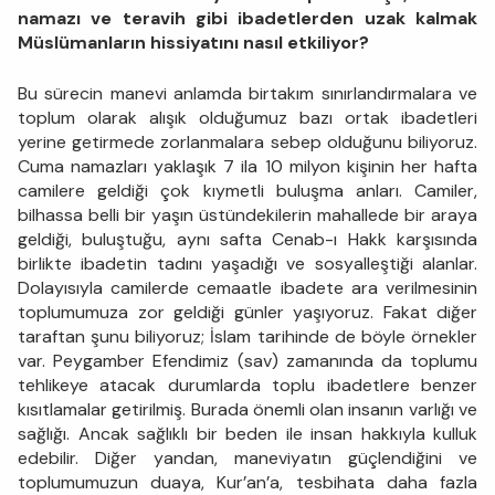
namazı ve teravih gibi ibadetlerden uzak kalmak
Müslümanların hissiyatını nasıl etkiliyor?
Bu sürecin manevi anlamda birtakım sınırlandırmalara ve
toplum olarak alışık olduğumuz bazı ortak ibadetleri
yerine getirmede zorlanmalara sebep olduğunu biliyoruz.
Cuma namazları yaklaşık 7 ila 10 milyon kişinin her hafta
camilere geldiği çok kıymetli buluşma anları. Camiler,
bilhassa belli bir yaşın üstündekilerin mahallede bir araya
geldiği, buluştuğu, aynı safta Cenab-ı Hakk karşısında
birlikte ibadetin tadını yaşadığı ve sosyalleştiği alanlar.
Dolayısıyla camilerde cemaatle ibadete ara verilmesinin
toplumumuza zor geldiği günler yaşıyoruz. Fakat diğer
taraftan şunu biliyoruz; İslam tarihinde de böyle örnekler
var. Peygamber Efendimiz (sav) zamanında da toplumu
tehlikeye atacak durumlarda toplu ibadetlere benzer
kısıtlamalar getirilmiş. Burada önemli olan insanın varlığı ve
sağlığı. Ancak sağlıklı bir beden ile insan hakkıyla kulluk
edebilir. Diğer yandan, maneviyatın güçlendiğini ve
toplumumuzun duaya, Kur’an’a, tesbihata daha fazla