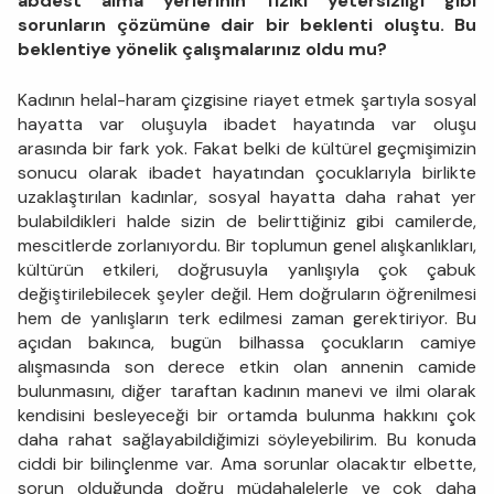
abdest alma yerlerinin fiziki yetersizliği gibi
sorunların çözümüne dair bir beklenti oluştu. Bu
beklentiye yönelik çalışmalarınız oldu mu?
Kadının helal-haram çizgisine riayet etmek şartıyla sosyal
hayatta var oluşuyla ibadet hayatında var oluşu
arasında bir fark yok. Fakat belki de kültürel geçmişimizin
sonucu olarak ibadet hayatından çocuklarıyla birlikte
uzaklaştırılan kadınlar, sosyal hayatta daha rahat yer
bulabildikleri halde sizin de belirttiğiniz gibi camilerde,
mescitlerde zorlanıyordu. Bir toplumun genel alışkanlıkları,
kültürün etkileri, doğrusuyla yanlışıyla çok çabuk
değiştirilebilecek şeyler değil. Hem doğruların öğrenilmesi
hem de yanlışların terk edilmesi zaman gerektiriyor. Bu
açıdan bakınca, bugün bilhassa çocukların camiye
alışmasında son derece etkin olan annenin camide
bulunmasını, diğer taraftan kadının manevi ve ilmi olarak
kendisini besleyeceği bir ortamda bulunma hakkını çok
daha rahat sağlayabildiğimizi söyleyebilirim. Bu konuda
ciddi bir bilinçlenme var. Ama sorunlar olacaktır elbette,
sorun olduğunda doğru müdahalelerle ve çok daha