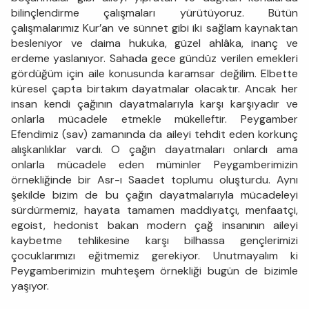
bilinçlendirme çalışmaları yürütüyoruz. Bütün
çalışmalarımız Kur’an ve sünnet gibi iki sağlam kaynaktan
besleniyor ve daima hukuka, güzel ahlâka, inanç ve
erdeme yaslanıyor. Sahada gece gündüz verilen emekleri
gördüğüm için aile konusunda karamsar değilim. Elbette
küresel çapta birtakım dayatmalar olacaktır. Ancak her
insan kendi çağının dayatmalarıyla karşı karşıyadır ve
onlarla mücadele etmekle mükelleftir. Peygamber
Efendimiz (sav) zamanında da aileyi tehdit eden korkunç
alışkanlıklar vardı. O çağın dayatmaları onlardı ama
onlarla mücadele eden müminler Peygamberimizin
örnekliğinde bir Asr-ı Saadet toplumu oluşturdu. Aynı
şekilde bizim de bu çağın dayatmalarıyla mücadeleyi
sürdürmemiz, hayata tamamen maddiyatçı, menfaatçi,
egoist, hedonist bakan modern çağ insanının aileyi
kaybetme tehlikesine karşı bilhassa gençlerimizi
çocuklarımızı eğitmemiz gerekiyor. Unutmayalım ki
Peygamberimizin muhteşem örnekliği bugün de bizimle
yaşıyor.