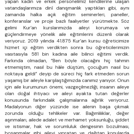
yapan kadın ve erkek personelimiz kendilerine ulaşan
vatandaşlarımıza dinî danışmanlık yaptıkları gibi, aynı
zamanda halka açık eğitim seminerleri, paneller,
konferanslar ve proje bazlı faaliyetler yürütmekte. Söz
gelimi Kur’an kurslarımızda aileyi korumaya ve
güçlendirmeye yönelik aile eğitimlerini düzenli olarak
veriyoruz. 2019 yılında 41.875 Kur’an kursu öğreticimize
hizmet içi eğitim verdikten sonra bu öğreticilerimizin
vasıtasıyla 581 bin kadına aile bilinci eğitimi verdik.
Farkında olmadan, “Ben böyle olacağını hiç tahmin
etmemiştim, nasıl bu hâle düştüm, çocuğum nasıl bu
noktaya geldi” deyip de süreci hiç fark etmeden sorun
yaşamış bir aileyle karşılaştığımızda canımız yanıyor. Onun
için aile kurumunun önemi, vazgeçilmezliği, insanın aileye
olan doğal ihtiyacı ve aileyi ayakta tutan değerler
konusunda farkındalık çalışmalarına ağırlık veriyoruz.
Madalyonun diğer yüzünde ise ailenin başa çıkmak
zorunda olduğu tehlikeler var. Bağımlılıklar, değer
aşınmaları, ailede adalet ve merhamet yoksunluğu, şiddet
ve istismar, hak ve sorumluluk dengesinin bozulması,
boşanmalar gibi aileyi yıpratan ve dağıtan konularda