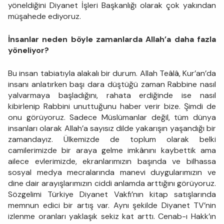
yöneldiğini Diyanet İşleri Başkanlığı olarak çok yakından
müşahede ediyoruz.
İnsanlar neden böyle zamanlarda Allah’a daha fazla
yöneliyor?
Bu insan tabiatıyla alakalı bir durum. Allah Teâlâ, Kur’an’da
insanı anlatırken başı dara düştüğü zaman Rabbine nasıl
yalvarmaya başladığını, rahata erdiğinde ise nasıl
kibirlenip Rabbini unuttuğunu haber verir bize. Şimdi de
onu görüyoruz. Sadece Müslümanlar değil, tüm dünya
insanları olarak Allah’a sayısız dilde yakarışın yaşandığı bir
zamandayız. Ülkemizde de toplum olarak belki
camilerimizde bir araya gelme imkânını kaybettik ama
ailece evlerimizde, ekranlarımızın başında ve bilhassa
sosyal medya mecralarında manevi duygularımızın ve
dine dair arayışlarımızın ciddi anlamda arttığını görüyoruz.
Sözgelimi Türkiye Diyanet Vakfı’nın kitap satışlarında
memnun edici bir artış var. Aynı şekilde Diyanet TV’nin
izlenme oranları yaklaşık sekiz kat arttı. Cenab-ı Hakk’ın