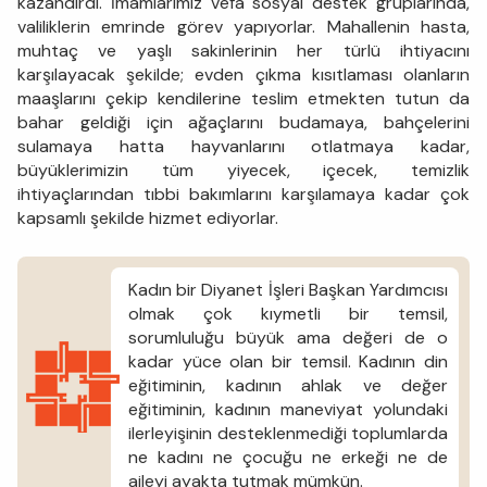
kazandırdı. İmamlarımız vefa sosyal destek gruplarında,
valiliklerin emrinde görev yapıyorlar. Mahallenin hasta,
muhtaç ve yaşlı sakinlerinin her türlü ihtiyacını
karşılayacak şekilde; evden çıkma kısıtlaması olanların
maaşlarını çekip kendilerine teslim etmekten tutun da
bahar geldiği için ağaçlarını budamaya, bahçelerini
sulamaya hatta hayvanlarını otlatmaya kadar,
büyüklerimizin tüm yiyecek, içecek, temizlik
ihtiyaçlarından tıbbi bakımlarını karşılamaya kadar çok
kapsamlı şekilde hizmet ediyorlar.
Kadın bir Diyanet İşleri Başkan Yardımcısı
olmak çok kıymetli bir temsil,
sorumluluğu büyük ama değeri de o
kadar yüce olan bir temsil. Kadının din
eğitiminin, kadının ahlak ve değer
eğitiminin, kadının maneviyat yolundaki
ilerleyişinin desteklenmediği toplumlarda
ne kadını ne çocuğu ne erkeği ne de
aileyi ayakta tutmak mümkün.