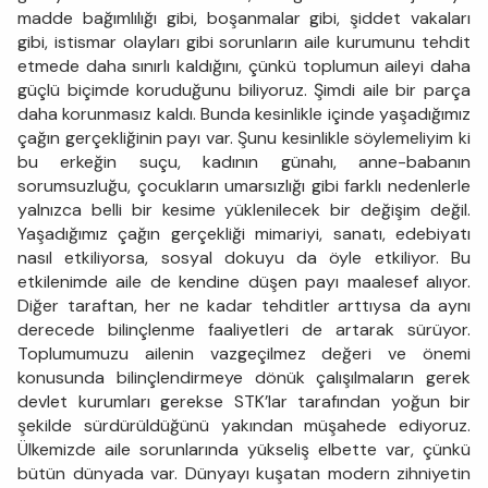
madde bağımlılığı gibi, boşanmalar gibi, şiddet vakaları
gibi, istismar olayları gibi sorunların aile kurumunu tehdit
etmede daha sınırlı kaldığını, çünkü toplumun aileyi daha
güçlü biçimde koruduğunu biliyoruz. Şimdi aile bir parça
daha korunmasız kaldı. Bunda kesinlikle içinde yaşadığımız
çağın gerçekliğinin payı var. Şunu kesinlikle söylemeliyim ki
bu erkeğin suçu, kadının günahı, anne-babanın
sorumsuzluğu, çocukların umarsızlığı gibi farklı nedenlerle
yalnızca belli bir kesime yüklenilecek bir değişim değil.
Yaşadığımız çağın gerçekliği mimariyi, sanatı, edebiyatı
nasıl etkiliyorsa, sosyal dokuyu da öyle etkiliyor. Bu
etkilenimde aile de kendine düşen payı maalesef alıyor.
Diğer taraftan, her ne kadar tehditler arttıysa da aynı
derecede bilinçlenme faaliyetleri de artarak sürüyor.
Toplumumuzu ailenin vazgeçilmez değeri ve önemi
konusunda bilinçlendirmeye dönük çalışılmaların gerek
devlet kurumları gerekse STK’lar tarafından yoğun bir
şekilde sürdürüldüğünü yakından müşahede ediyoruz.
Ülkemizde aile sorunlarında yükseliş elbette var, çünkü
bütün dünyada var. Dünyayı kuşatan modern zihniyetin