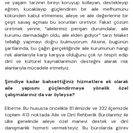
ve yaşam tarzının bireyi koruyup kollayan, destekleyip
eğiten, kucaklayıp güçlendiren bir aile mefhumunu
kökünden kabul etmemesi, aileye ve aile değerlerine bir
çeşit savaş açması bu sorunları üretiyor. Fakat çözüm
üretmek yerine, “ailelerimiz perişan durumdalar, aile
kurumu darmadağın oldu, aile elden gidiyor” tarzı felaket
tellallığı yapmayı doğru bulmuyorum. Aksine, bugünün
şartlarında, bu çağın gerçekliğinde aile kurumunun hangi
risk alanlarıyla karşı karşıya olduğunu çok iyi tespit edip
dinî ve kültürel kaynaklarımızın desteğini alarak risk
alanlarıyla mücadele etmeliyiz.
Şimdiye kadar bahsettiğiniz hizmetlere ek olarak
aile yapısını güçlendirmeye yönelik özel
çalışmalarınız da var öyleyse?
Elbette. Bu hususta öncelikle 81 ilimizde ve 332 ilçemizde
toplam 413 noktada Aile ve Dinî Rehberlik Bürolarımız ile
ülke genelinde aileye özel manevi destek ve dinî
danışmanlık hizmeti vermekteyiz. Bu bürolarda görev