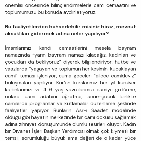
önemlisi öncesinde bilinçlendirmelerle cami cemaatini ve
toplumumuzu bu konuda aydınlatıyoruz.
Bu faaliyetlerden bahsedebilir misiniz biraz, mevcut
aksaklıları gidermek adına neler yapılıyor?
İmamlarımız kendi cemaatlerini mesela bayram
namazında “yarın bayram namazı kılacağız, kadınları ve
çocukları da bekliyoruz” diyerek bilgilendiriyor, hutbe ve
vaazlarda “yaşayan ve toplumun her kesimini kucaklayan
cami” teması işleniyor, cuma geceleri “ailece camideyiz”
buluşmaları yapılıyor. Kur’an kurslarımız her yıl kursiyer
kadınlarımızı ve 4-6 yaş yavrularımızı camiye götürme,
onlara cami adabını öğretme, anne-çocuk birlikte
camilerde programlar ve kutlamalar düzenleme şeklinde
faaliyetler yapıyor. Bunların Asr-ı Saadet modelinde
olduğu gibi hayatın merkezinde bir cami dokusu sağlamak
adına zihniyet dönüşümünde olumlu tesirleri oluyor. Kadın
bir Diyanet İşleri Başkan Yardımcısı olmak çok kıymetli bir
temsil, sorumluluğu büyük ama değeri de o kadar yüce