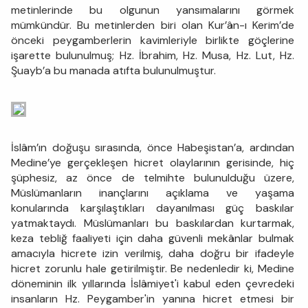
metinlerinde bu olgunun yansımalarını görmek
mümkündür. Bu metinlerden biri olan Kur’ân-ı Kerim’de
önceki peygamberlerin kavimleriyle birlikte göçlerine
işarette bulunulmuş; Hz. İbrahim, Hz. Musa, Hz. Lut, Hz.
Şuayb’a bu manada atıfta bulunulmuştur.
İslâm’ın doğuşu sırasında, önce Habeşistan’a, ardından
Medine’ye gerçekleşen hicret olaylarının gerisinde, hiç
şüphesiz, az önce de telmihte bulunulduğu üzere,
Müslümanların inançlarını açıklama ve yaşama
konularında karşılaştıkları dayanılması güç baskılar
yatmaktaydı. Müslümanları bu baskılardan kurtarmak,
keza tebliğ faaliyeti için daha güvenli mekânlar bulmak
amacıyla hicrete izin verilmiş, daha doğru bir ifadeyle
hicret zorunlu hale getirilmiştir. Be nedenledir ki, Medine
döneminin ilk yıllarında İslâmi­yet'i kabul eden çevredeki
insanların Hz. Peygamber'in yanına hicret etmesi bir