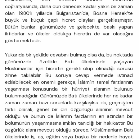
coğrafyasında, daha dün denecek kadar yakın bir zaman
olan 1980’li yıllarda Bulgaristan’da, Bosna Hersek’te
büyük ve küçük çaplı hicret olayları gerçekleşmiştir.
Bütün bunlar, günümüzde ve gelecekte, baskı yapan
iktidarlar ve ülkeler oldukça hicretin de var olacağını
göstermektedir.
Yukarıda bir şekilde cevabını bulmuş olsa da, bu noktada
günümüzde özellikle Batı ülkelerinde yaşayan
Müslümanlar için hicretin gerekli olup olmadığı sorusu
zihne takılabilir. Bu soruya cevap vermede istinad
edilebilecek en önemli gerekçe, İslâm’ın temel farzlarının
yaşanması konusunda bir hürriyet alanının bulunup
bulunmadığıdır. Günümüzde Batı ülkelerinde her ne kadar
zaman zaman bazı sorunlarla karşılaşılsa da, geçmişten
farklı olarak, genel bir din özgürlüğü alanının mevcut
olduğu ve bunun da İslâm’ın farzlarının en azından bir
bölümünün yaşanmasına imkân tanıdığı bir hakikattir. Bu
özgürlük alanı mevcut olduğu sürece, Müslümanların Batı
ülkelerinde iş, aş, eğitim veya başka bir nedenle hayat