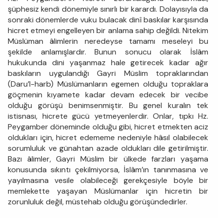
şüphesiz kendi dönemiyle sınırlı bir karardı. Dolayısıyla da
sonraki dönemlerde vuku bulacak dinî baskılar karşısında
hicret etmeyi engelleyen bir anlama sahip değildi. Nitekim
Müslüman âlimlerin neredeyse tamamı meseleyi bu
şekilde anlamışlardır. Bunun sonucu olarak İslâm
hukukunda dini yaşanmaz hale getirecek kadar ağır
baskıların uygulandığı Gayri Müslim topraklarından
(Daru’l-harb) Müslümanların egemen olduğu topraklara
göçmenin kıyamete kadar devam edecek bir vecibe
olduğu görüşü benimsenmiştir. Bu genel kuralın tek
istisnası, hicrete gücü yetmeyenlerdir. Onlar, tıpkı Hz.
Peygamber döneminde olduğu gibi, hicret etmekten aciz
oldukları için, hicret edememe nedeniyle hâsıl olabilecek
sorumluluk ve günahtan azade oldukları dile getirilmiştir.
Bazı âlimler, Gayri Müslim bir ülkede farzları yaşama
konusunda sıkıntı çekilmiyorsa, İslâm’ın tanınmasına ve
yayılmasına vesile olabileceği gerekçesiyle böyle bir
memlekette yaşayan Müslümanlar için hicretin bir
zorunluluk değil, müstehab olduğu görüşündedirler.