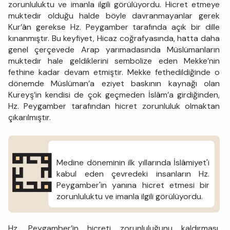
zorunluluktu ve imanla ilgili görülüyor­du. Hicret etmeye
muktedir olduğu halde böyle davranmayanlar gerek
Kur’ân gerekse Hz. Peygamber tarafında açık bir dille
kınanmıştır. Bu keyfiyet, Hicaz coğrafyasında, hatta daha
genel çerçevede Arap yarımadasında Müslümanların
muktedir hale geldiklerini sembolize eden Mekke’nin
fethine kadar devam etmiştir. Mekke fethedildiğinde o
dönemde Müslüman’a eziyet baskının kaynağı olan
Kureyş’in kendisi de çok geçmeden İslâm’a girdiğinden,
Hz. Peygamber tarafından hicret zorunluluk olmaktan
çıkarılmıştır.
Medine döneminin ilk yıllarında İslâmi­yet'i
kabul eden çevredeki insanların Hz.
Peygamber'in yanına hicret etmesi bir
zorunluluktu ve imanla ilgili görülüyor­du.
Hz. Peygamber’in hicreti zorunluluğunu kaldırması,