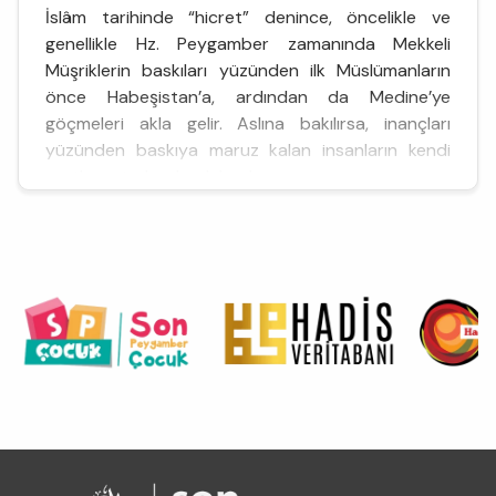
İslâm tarihinde “hicret” denince, öncelikle ve
genellikle Hz. Peygamber zamanında Mekkeli
Müşriklerin baskıları yüzünden ilk Müslümanların
önce Habeşistan’a, ardından da Medine’ye
göçmeleri akla gelir. Aslına bakılırsa, inançları
yüzünden baskıya maruz kalan insanların kendi
yurtlarını terk ederek başka ...