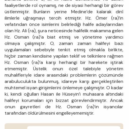
faaliyetlerde rol oynamış, ne de siyasi herhangi bir görev
üstlenmiştir. Bunların yerine Medine’de kalarak dinî
ilimlerle uğraşmayı tercih etmiştir. Hz. Ömer (ra)’in
vefatından önce isimlerini belirlediği halife adaylarından
olan Hz. Ali (ra), şura neticesinde halifelik makamına gelen
Hz. Osman (ra)’a biat etmiş ve yönetime yardımcı
olmaya çalışmıştır. O, zaman zaman halifeyi bazı
uygulamaları sebebiyle tenkit etmiş olmakla birlikte,
hiçbir zaman kendisine yapılan teklif ve telkinlere rağmen
Hz. Osman (ra)’a karşı herhangi bir harekete iştirak
etmemiştir. Üstelik onun özel talebiyle yönetim
muhalifleriyle idare arasındaki problemlerin çözümünde
arabuluculukta bulunmuş, idareye karşı gerçekleştirilen
muhtemel isyan girişimlerini önlemeye çalışmıştır. O kadar
ki, kendi oğulları Hasan ile Hüseyin’i muhasara altındaki
halifeyi korumaları için bizzat görevlendirmiştir. Ancak
onun gayretleri de Hz. Osman (ra)’ın isyancılar
tarafından öldürülmesini engelleyememiştir.