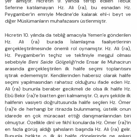
yer almıştır. Hicretin 9. yılında tertip edilen Tebük
Seferine katılamayan Hz. Ali (ra), bu esnadan Hz.
Peygamber’in emriyle Medine’de kalarak ehl-i beyt ve
diğer Müslümanların muhafazasını üstlenmiştir.
Hicretin 10. yılında da tebliğ amacıyla Yemen’e gönderilen
Hz. Ali (ra) burada İslamlaşma faaliyetlerinin
gerçekleştirilmesinde önemli rol oynamıştır. Hz. Ali (ra),
Hz. Peygamber’in teçhiz ve tekfiniyle meşgul olması
sebebiyle
Beni Saide Gölgeliği
’nde Ensar ile Muhacirun
arasında gerçekleştirilen ilk halife seçimi toplantısını
iştirak edememiştir. Kendilerinden habersiz olarak halife
seçimi yapılmasından rahatsız olduğunu ifade eden Hz.
Ali (ra) bununla beraber gecikmeli de olsa ilk halife Hz.
Ebû Bekir (ra)’e biatten geri kalmamıştır. O, aynı şekilde ilk
halifenin vasiyeti doğrultusunda halife seçilen Hz. Ömer
(ra)’e de herhangi bir itirazda bulunmamış, üstelik onun
idarede en çok müracaat ettiği danışmanlarından biri
olmuştur. Özellikle dinî ve fıkhî konularda Hz. Ömer (ra)’in
en fazla görüş aldığı şahısların başında Hz. Ali (ra) gelir.
Bununla birlikte o, ilk iki halife dönelerinde ne askeri