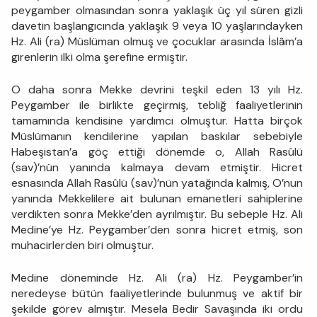
peygamber olmasından sonra yaklaşık üç yıl süren gizli
davetin başlangıcında yaklaşık 9 veya 10 yaşlarındayken
Hz. Ali (ra) Müslüman olmuş ve çocuklar arasında İslâm’a
girenlerin ilki olma şerefine ermiştir.
O daha sonra Mekke devrini teşkil eden 13 yılı Hz.
Peygamber ile birlikte geçirmiş, tebliğ faaliyetlerinin
tamamında kendisine yardımcı olmuştur. Hatta birçok
Müslümanın kendilerine yapılan baskılar sebebiyle
Habeşistan’a göç ettiği dönemde o, Allah Rasûlü
(sav)’nün yanında kalmaya devam etmiştir. Hicret
esnasında Allah Rasûlü (sav)’nün yatağında kalmış, O’nun
yanında Mekkelilere ait bulunan emanetleri sahiplerine
verdikten sonra Mekke’den ayrılmıştır. Bu sebeple Hz. Ali
Medine’ye Hz. Peygamber’den sonra hicret etmiş, son
muhacirlerden biri olmuştur.
Medine döneminde Hz. Ali (ra) Hz. Peygamber’in
neredeyse bütün faaliyetlerinde bulunmuş ve aktif bir
şekilde görev almıştır. Mesela Bedir Savaşında iki ordu