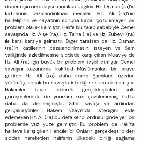
dönem için neredeyse mümkün değildir. Hz. Osman (ra)’ın
katillerinin cezalandırılması meselesi Hz. Ali (ra)’nin
halifeliğinin ve hayatının sonuna kadar çözülemeyen bir
problem olarak kalmıştır. Halife bu talep sebebiyle Cemel
savaşında Hz. Aişe (ra), Hz. Talha (ra) ve Hz. Zübeyr (ra)
ile karşı karşıya gelmiştir. Diğer taraftan da Hz. Osman
(ra)’ın katillerinin cezalandırılmasını isteyen ve Şam
valiliğinde azledilmesine şiddetle karşı çıkan Muaviye de
Hz. Ali (ra) için büyük bir problem teşkil etmiştir. Cemel
savaşını kazanarak Irak’taki Müslümanları bir araya
getiren Hz. Ali (ra) daha sonra Şamlıların üzerine
yürümüş, ancak bu savaşta istediği sonucu alamamıştır.
Hakemler tayin edilerek gerçekleştirilen sulh
görüşmelerinde de yönetim krizi çözülememiş, hatta
daha da derinleşmiştir. Sıffin savaşı ve ardından
gerçekleştirilen Hakem Olayı’nda istediğini elde
edemeyen Hz. Ali (ra) bu defa kendi ordusu içinde yeri bir
problemle yüz yüze gelmiştir. Bu problem de Irak’ta
halifeye karşı çıkan Hariciler’di. Onların gerçekleştirdikleri
şiddet hareketleri halifenin ülkedeki birliği sağlama