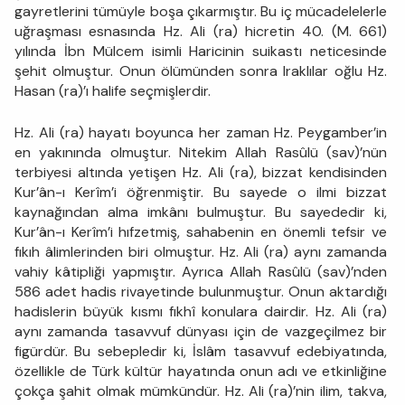
gayretlerini tümüyle boşa çıkarmıştır. Bu iç mücadelelerle
uğraşması esnasında Hz. Ali (ra) hicretin 40. (M. 661)
yılında İbn Mülcem isimli Haricinin suikastı neticesinde
şehit olmuştur. Onun ölümünden sonra Iraklılar oğlu Hz.
Hasan (ra)’ı halife seçmişlerdir.
Hz. Ali (ra) hayatı boyunca her zaman Hz. Peygamber’in
en yakınında olmuştur. Nitekim Allah Rasûlü (sav)’nün
terbiyesi altında yetişen Hz. Ali (ra), bizzat kendisinden
Kur’ân-ı Kerîm’i öğrenmiştir. Bu sayede o ilmi bizzat
kaynağından alma imkânı bulmuştur. Bu sayededir ki,
Kur’ân-ı Kerîm’i hıfzetmiş, sahabenin en önemli tefsir ve
fıkıh âlimlerinden biri olmuştur. Hz. Ali (ra) aynı zamanda
vahiy kâtipliği yapmıştır. Ayrıca Allah Rasûlü (sav)’nden
586 adet hadis rivayetinde bulunmuştur. Onun aktardığı
hadislerin büyük kısmı fıkhî konulara dairdir. Hz. Ali (ra)
aynı zamanda tasavvuf dünyası için de vazgeçilmez bir
figürdür. Bu sebepledir ki, İslâm tasavvuf edebiyatında,
özellikle de Türk kültür hayatında onun adı ve etkinliğine
çokça şahit olmak mümkündür. Hz. Ali (ra)’nin ilim, takva,