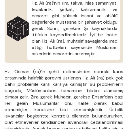
Hz. Ali (ra)’nin ilim, takva, ihlas samimiyet,
fedakârlık, şefkat, kahramanlık ve
cesaret gibi yüksek insanî ve ahlâkî
değerlerde müstesna bir şahsiyet olduğu
gerek Sünni, gerekse Şii kaynaklarda
ittifakla kaydedilmektedir. İyi bir hatip
olan Hz. Ali (ra), muhtelif savaşlarda irad
ettiği hutbeleri sayesinde Müslüman
askerlerin cesaretini artırmıştır.
Hz. Osman (ra)’ın şehit edilmesinden sonraki kaos
ortamında halifelik görevini üstlenen Hz. Ali (ra) pek çok
dahili problemle karşı karşıya kalmıştır. Bu problemlerin
başında, Müslümanların tamamının biatını alamamış
olması gelir. Zira gerek Muhacir, gerekse Ensar’dan bazı
ileri gelen Müslümanlar onu halife olarak kabul
etmemişler, kendisine biat etmemişlerdir. Üstelik
isyancılar başkentte kontrolü ellerinde bulundururken,
biat etmeyenler kendisinden isyancıları cezalandırılması
istemişlerdir. Ancak bunun yerine getirilmesi halife için o