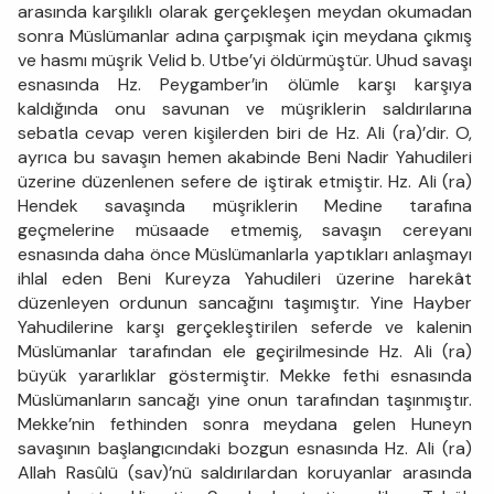
arasında karşılıklı olarak gerçekleşen meydan okumadan
sonra Müslümanlar adına çarpışmak için meydana çıkmış
ve hasmı müşrik Velid b. Utbe’yi öldürmüştür. Uhud savaşı
esnasında Hz. Peygamber’in ölümle karşı karşıya
kaldığında onu savunan ve müşriklerin saldırılarına
sebatla cevap veren kişilerden biri de Hz. Ali (ra)’dir. O,
ayrıca bu savaşın hemen akabinde Beni Nadir Yahudileri
üzerine düzenlenen sefere de iştirak etmiştir. Hz. Ali (ra)
Hendek savaşında müşriklerin Medine tarafına
geçmelerine müsaade etmemiş, savaşın cereyanı
esnasında daha önce Müslümanlarla yaptıkları anlaşmayı
ihlal eden Beni Kureyza Yahudileri üzerine harekât
düzenleyen ordunun sancağını taşımıştır. Yine Hayber
Yahudilerine karşı gerçekleştirilen seferde ve kalenin
Müslümanlar tarafından ele geçirilmesinde Hz. Ali (ra)
büyük yararlıklar göstermiştir. Mekke fethi esnasında
Müslümanların sancağı yine onun tarafından taşınmıştır.
Mekke’nin fethinden sonra meydana gelen Huneyn
savaşının başlangıcındaki bozgun esnasında Hz. Ali (ra)
Allah Rasûlü (sav)’nü saldırılardan koruyanlar arasında