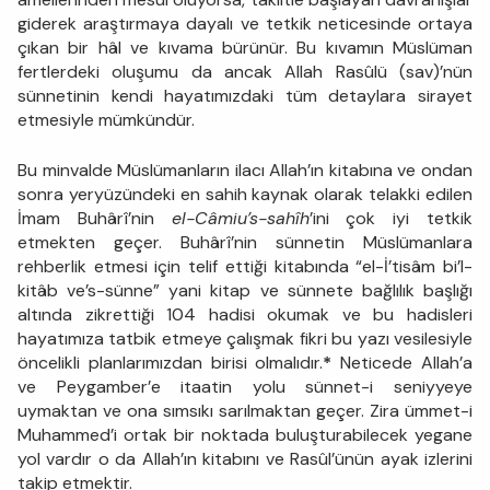
giderek araştırmaya dayalı ve tetkik neticesinde ortaya
çıkan bir hâl ve kıvama bürünür. Bu kıvamın Müslüman
fertlerdeki oluşumu da ancak Allah Rasûlü (sav)’nün
sünnetinin kendi hayatımızdaki tüm detaylara sirayet
etmesiyle mümkündür.
Bu minvalde Müslümanların ilacı Allah’ın kitabına ve ondan
sonra yeryüzündeki en sahih kaynak olarak telakki edilen
İmam Buhârî’nin
el-Câmiu’s-sahîh
’ini çok iyi tetkik
etmekten geçer. Buhârî’nin sünnetin Müslümanlara
rehberlik etmesi için telif ettiği kitabında “el-İ’tisâm bi’l-
kitâb ve’s-sünne” yani kitap ve sünnete bağlılık başlığı
altında zikrettiği 104 hadisi okumak ve bu hadisleri
hayatımıza tatbik etmeye çalışmak fikri bu yazı vesilesiyle
öncelikli planlarımızdan birisi olmalıdır.
*
Neticede Allah’a
ve Peygamber’e itaatin yolu sünnet-i seniyyeye
uymaktan ve ona sımsıkı sarılmaktan geçer. Zira ümmet-i
Muhammed’i ortak bir noktada buluşturabilecek yegane
yol vardır o da Allah’ın kitabını ve Rasûl’ünün ayak izlerini
takip etmektir.