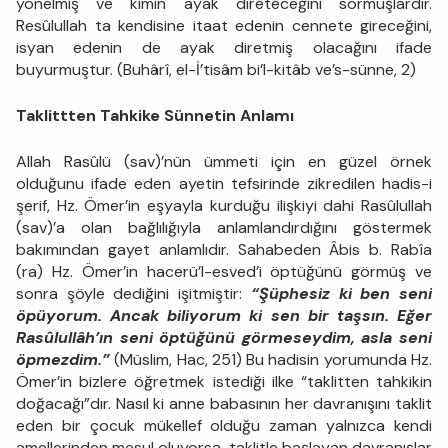
yönelmiş ve kimin ayak direteceğini sormuşlardır.
Resûlullah ta kendisine itaat edenin cennete gireceğini,
isyan edenin de ayak diretmiş olacağını ifade
buyurmuştur. (Buhârî, el-İ’tisâm bi’l-kitâb ve’s-sünne, 2)
Taklittten Tahkike Sünnetin Anlamı
Allah Rasûlü (sav)’nün ümmeti için en güzel örnek
olduğunu ifade eden ayetin tefsirinde zikredilen hadis-i
şerif, Hz. Ömer’in eşyayla kurduğu ilişkiyi dahi Rasûlullah
(sav)’a olan bağlılığıyla anlamlandırdığını göstermek
bakımından gayet anlamlıdır. Sahabeden Âbis b. Rabîa
(ra) Hz. Ömer’in hacerü’l-esved’i öptüğünü görmüş ve
sonra şöyle dediğini işitmiştir:
“Şüphesiz ki ben seni
öpüyorum. Ancak biliyorum ki sen bir taşsın. Eğer
Rasûlullâh’ın seni öptüğünü görmeseydim, asla seni
öpmezdim.”
(Müslim, Hac, 251) Bu hadisin yorumunda Hz.
Ömer’in bizlere öğretmek istediği ilke “taklitten tahkikin
doğacağı”dır. Nasıl ki anne babasının her davranışını taklit
eden bir çocuk mükellef olduğu zaman yalnızca kendi
amellerinden mesul oluyorsa, taklitle başlayan davranışlar