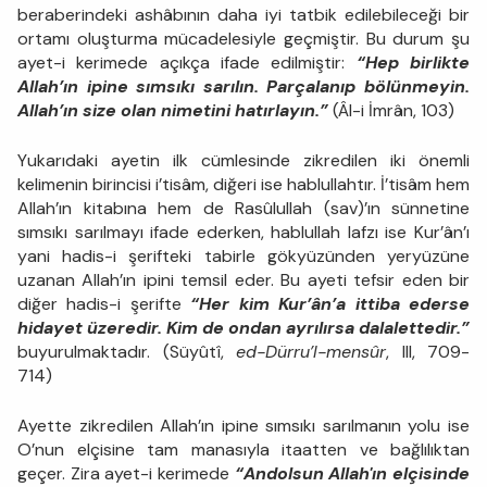
beraberindeki ashâbının daha iyi tatbik edilebileceği bir
ortamı oluşturma mücadelesiyle geçmiştir. Bu durum şu
ayet-i kerimede açıkça ifade edilmiştir:
“Hep birlikte
Allah’ın ipine sımsıkı sarılın. Parçalanıp bölünmeyin.
Allah’ın size olan nimetini hatırlayın.”
(Âl-i İmrân, 103)
Yukarıdaki ayetin ilk cümlesinde zikredilen iki önemli
kelimenin birincisi i’tisâm, diğeri ise hablullahtır. İ’tisâm hem
Allah’ın kitabına hem de Rasûlullah (sav)’ın sünnetine
sımsıkı sarılmayı ifade ederken, hablullah lafzı ise Kur’ân’ı
yani hadis-i şerifteki tabirle gökyüzünden yeryüzüne
uzanan Allah’ın ipini temsil eder. Bu ayeti tefsir eden bir
diğer hadis-i şerifte
“Her kim Kur’ân’a ittiba ederse
hidayet üzeredir. Kim de ondan ayrılırsa dalalettedir.”
buyurulmaktadır. (Süyûtî,
ed-Dürru’l-mensûr
, III, 709-
714)
Ayette zikredilen Allah’ın ipine sımsıkı sarılmanın yolu ise
O’nun elçisine tam manasıyla itaatten ve bağlılıktan
geçer. Zira ayet-i kerimede
“Andolsun Allah'ın elçisinde