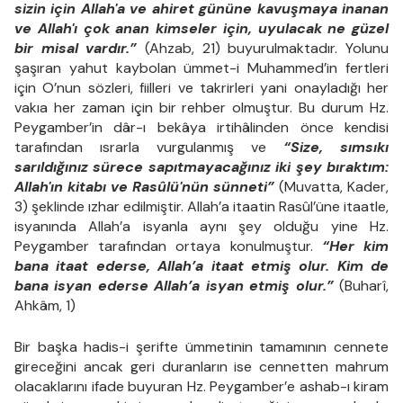
sizin için Allah'a ve ahiret gününe kavuşmaya inanan
ve Allah'ı çok anan kimseler için, uyulacak ne güzel
bir misal vardır.”
(Ahzab, 21) buyurulmaktadır. Yolunu
şaşıran yahut kaybolan ümmet-i Muhammed’in fertleri
için O’nun sözleri, fiilleri ve takrirleri yani onayladığı her
vakıa her zaman için bir rehber olmuştur. Bu durum Hz.
Peygamber’in dâr-ı bekâya irtihâlinden önce kendisi
tarafından ısrarla vurgulanmış ve
“Size, sımsıkı
sarıldığınız sürece sapıtmayacağınız iki şey bıraktım:
Allah'ın kitabı ve Rasûlü'nün sünneti”
(Muvatta, Kader,
3) şeklinde ızhar edilmiştir. Allah’a itaatin Rasûl’üne itaatle,
isyanında Allah’a isyanla aynı şey olduğu yine Hz.
Peygamber tarafından ortaya konulmuştur.
“Her kim
bana itaat ederse, Allah’a itaat etmiş olur. Kim de
bana isyan ederse Allah’a isyan etmiş olur.”
(Buharî,
Ahkâm, 1)
Bir başka hadis-i şerifte ümmetinin tamamının cennete
gireceğini ancak geri duranların ise cennetten mahrum
olacaklarını ifade buyuran Hz. Peygamber’e ashab-ı kiram