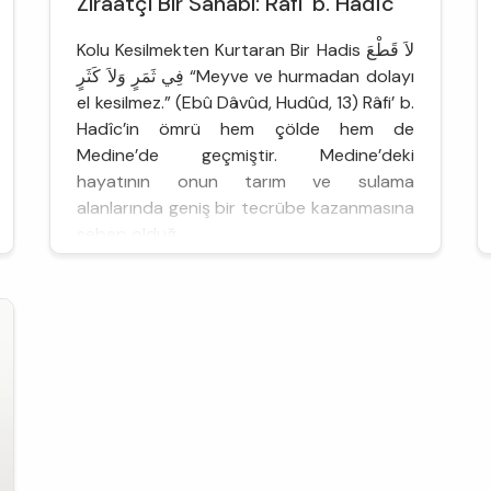
Ziraatçi Bir Sahabi: Râfi' b. Hadîc
Kolu Kesilmekten Kurtaran Bir Hadis لاَ قَطْعَ
فِي ثَمَرٍ وَلاَ كَثَرٍ “Meyve ve hurmadan dolayı
el kesilmez.” (Ebû Dâvûd, Hudûd, 13) Râfi’ b.
Hadîc’in ömrü hem çölde hem de
Medine’de geçmiştir. Medine’deki
hayatının onun tarım ve sulama
alanlarında geniş bir tecrübe kazanmasına
sebep olduğ...