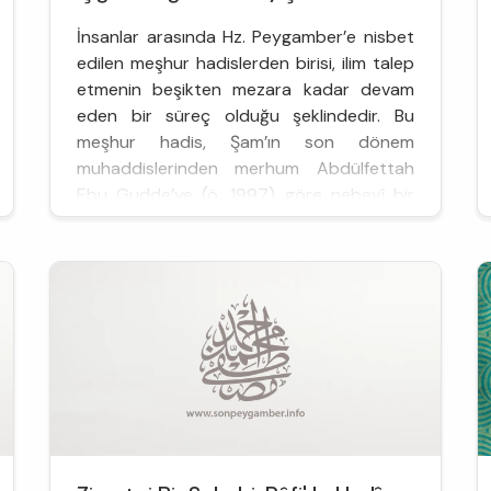
İnsanlar arasında Hz. Peygamber’e nisbet
edilen meşhur hadislerden birisi, ilim talep
etmenin beşikten mezara kadar devam
eden bir süreç olduğu şeklindedir. Bu
meşhur hadis, Şam’ın son dönem
muhaddislerinden merhum Abdülfettah
Ebu Gudde’ye (ö. 1997) göre nebevî bir
hadis değildir, lakin insanlar tarafından
çokça dile getirilen şöhret bulmuş bir
sözdür.
Bu sözün şöhreti aslında bir tesadüf ürünü
de...