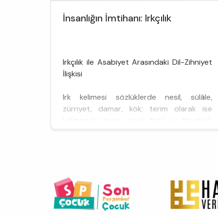
İnsanlığın İmtihanı: Irkçılık
Irkçılık ile Asabiyet Arasındaki Dil-Zihniyet
İlişkisi
Irk kelimesi sözlüklerde nesil, sülâle,
zürriyet, damar, kök; terim olarak ise
kalıtımsal olarak ortak fizikî ve fizyolojik
özelliklere sahip insanlar topluluğu
anlamlarına gelmektedir.[3] Dünyada en
çok konuşulan dil ailesine mensup olan
Hint-Avrupa dillerinde ırk kelimesinin
karşılığı 16. yüzyıldan itibaren İngilizce ve
Fransızcada ‘race’, ...