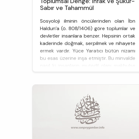
Toplumsal Denge: İnfak ve Şükür-
Sabır ve Tahammül
Sosyoloji ilminin öncülerinden olan İbn
Haldun’a (ö. 808/1406) göre toplumlar ve
devletler insanlara benzer. Hepsinin ortak
kaderinde doğmak, serpilmek ve nihayete
ermek vardır. Yüce Yaratıcı bütün nizamı
bu esas üzerine inşa etmiştir. Bu minvalde
nasıl ki insanların mutedil olanı makbulse
toplumların ahlaki ilkeleri yüksek seviyede
olanları, devletlerin ise istikrar bulanları
değerlidir.
Toplumla...