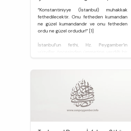
“Konstantiniyye (İstanbul) muhakkak
fethedilecektir. Onu fetheden kumandan
ne güzel kumandandır ve onu fetheden
ordu ne güzel ordudur!” [1]
İstanbul’un fethi, Hz. Peygamber’in
yüzyıllar öncesinden ümmetine verdiği bir
müjde neticesinde mübarek bir komutana
ve onun kutlu ordusuna nasip olmuştur.
Fetih hadisinin sıhhatine dair Cumhuriyet
Türkiye’sinde 1970’lerden itibaren ortaya
çıkan tartışmalar, m...