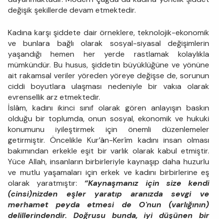
değişik şekillerde devam etmektedir.
Kadına karşı şiddete dair örneklere, teknolojik-ekonomik
ve bunlara bağlı olarak sosyal-siyasal değişimlerin
yaşandığı hemen her yerde rastlamak kolaylıkla
mümkündür. Bu husus, şiddetin büyüklüğüne ve yönüne
ait rakamsal veriler yöreden yöreye değişse de, sorunun
ciddi boyutlara ulaşması nedeniyle bir vakıa olarak
evrensellik arz etmektedir.
İslâm, kadını ikinci sınıf olarak gören anlayışın baskın
olduğu bir toplumda, onun sosyal, ekonomik ve hukuki
konumunu iyileştirmek için önemli düzenlemeler
getirmiştir. Öncelikle Kur’ân-Kerîm kadını insan olması
bakımından erkekle eşit bir varlık olarak kabul etmiştir.
Yüce Allah, insanların birbirleriyle kaynaşıp daha huzurlu
ve mutlu yaşamaları için erkek ve kadını birbirlerine eş
olarak yaratmıştır:
“Kaynaşmanız için size kendi
(cinsi)nizden eşler yaratıp aranızda sevgi ve
merhamet peyda etmesi de O'nun (varlığının)
delillerindendir. Doğrusu bunda, iyi düşünen bir