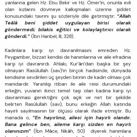
yanlarına gelen Hz. Ebu Bekir ve Hz. Ömer’in, onunla evli
olan kızlarını dövmeye kalkışmaları üzerine şiddet
konusundaki tavrını şu sözleriyle dile getirmiştir:
“
Allah
Teâlâ beni şiddet uygulayan birisi olarak
göndermedi; bilakis eğitici ve kolaylaştırıcı olarak
gönderdi.”
(İbn Hanbel, III, 328).
Kadınlara karşı iyi davranılmasını emreden Hz.
Peygamber, bizzat kendisi de hanımlarına ve aile efradına
karşı iyi davranırdı. Ahlakı, Kur’ân’dan başka bir şey
olmayan Rasûlullah (sav)’ın birçok hadisinde, dünyada
kendisine sevdirilen üç şeyden birinin de kadın olması çok
manidardır. Yaratılışı itibarı ile aile reisi durumundaki
erkeğin, yuvanın ikinci temel taşı olan kadına karşı iyi
davranması gerektiğini çok açık ve net bir şekilde
belirten Rasûlullah (sav), bunu erkeğin Allah katında
hayırlı sayılmasının bir ölçüsü olarak ifade etmiştir. Bu
manada o,
“
En hayırlınız, ailesi için hayırlı olandır.
Bana gelince ben, aileme karşı sizden en hayırlı
olanınızım
”
(İbn Mâce, Nikâh, 50) diyerek hanımlara