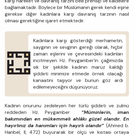
karşı hareket ve davranış tarzını belli prensip ve kaidelere
bağlamaktadır. Böylece bir Müslümanın gerek kendi eşine
gerekse diğer kadınlara karşı davranış tarzının nasıl
olması gerektiğine işaret etmektedir.
Kadınlara karşı gösterdiği merhametin,
saygının ve sevginin gereği olarak, hiçbir
zaman eşlerini ve çevresindeki kadınları
incitmeyen Hz. Peygamber’in çağımızda
sık bir şekilde kadının maruz kaldığı
şiddeti minimize etmede örnek olacağı
kanaatini taşıyor ve bunun göz ardı
edilemeyeceğini düşünüyoruz.
Kadının onurunu zedeleyen her türlü şiddeti ve zulmü
reddeden Hz. Peygamber
“
Müminlerin, iman
bakımından en mükemmeli ahlâkı güzel olandır. En
hayırlınız da hanımları için hayırlı olandır
”
(Ahmed b.
Hanbel, II, 472) buyurarak bir ölçü ve kıstası ortaya