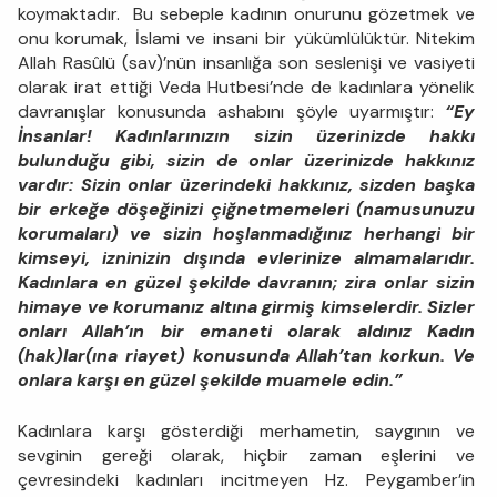
koymaktadır. Bu sebeple kadının onurunu gözetmek ve
onu korumak, İslami ve insani bir yükümlülüktür. Nitekim
Allah Rasûlü (sav)’nün insanlığa son seslenişi ve vasiyeti
olarak irat ettiği Veda Hutbesi’nde de kadınlara yönelik
davranışlar konusunda ashabını şöyle uyarmıştır:
“Ey
İnsanlar! Kadınlarınızın sizin üzerinizde hakkı
bulunduğu gibi, sizin de onlar üzerinizde hakkınız
vardır: Sizin onlar üzerindeki hakkınız, sizden başka
bir erkeğe döşeğinizi çiğnetmemeleri (namusunuzu
korumaları) ve sizin hoşlanmadığınız herhangi bir
kimseyi, izninizin dışında evlerinize almamalarıdır.
Kadınlara en güzel şekilde davranın; zira onlar sizin
himaye ve korumanız altına girmiş kimselerdir. Sizler
onları Allah’ın bir emaneti olarak aldınız Kadın
(hak)lar(ına riayet) konusunda Allah’tan korkun. Ve
onlara karşı en güzel şekilde muamele edin.”
Kadınlara karşı gösterdiği merhametin, saygının ve
sevginin gereği olarak, hiçbir zaman eşlerini ve
çevresindeki kadınları incitmeyen Hz. Peygamber’in