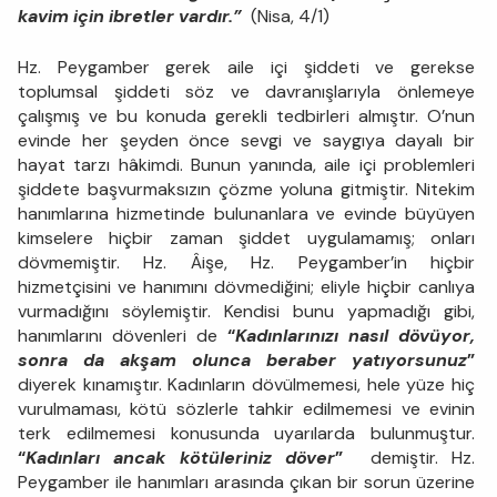
kavim için ibretler vardır.”
(Nisa, 4/1)
Hz. Peygamber gerek aile içi şiddeti ve gerekse
toplumsal şiddeti söz ve davranışlarıyla önlemeye
çalışmış ve bu konuda gerekli tedbirleri almıştır. O’nun
evinde her şeyden önce sevgi ve saygıya dayalı bir
hayat tarzı hâkimdi. Bunun yanında, aile içi problemleri
şiddete başvurmaksızın çözme yoluna gitmiştir. Nitekim
hanımlarına hizmetinde bulunanlara ve evinde büyüyen
kimselere hiçbir zaman şiddet uygulamamış; onları
dövmemiştir. Hz. Âişe, Hz. Peygamber’in hiçbir
hizmetçisini ve hanımını dövmediğini; eliyle hiçbir canlıya
vurmadığını söylemiştir. Kendisi bunu yapmadığı gibi,
hanımlarını dövenleri de
“
Kadınlarınızı nasıl dövüyor,
sonra da akşam olunca beraber yatıyorsunuz
”
diyerek kınamıştır. Kadınların dövülmemesi, hele yüze hiç
vurulmaması, kötü sözlerle tahkir edilmemesi ve evinin
terk edilmemesi konusunda uyarılarda bulunmuştur.
“
Kadınları ancak kötüleriniz döver
”
demiştir. Hz.
Peygamber ile hanımları arasında çıkan bir sorun üzerine