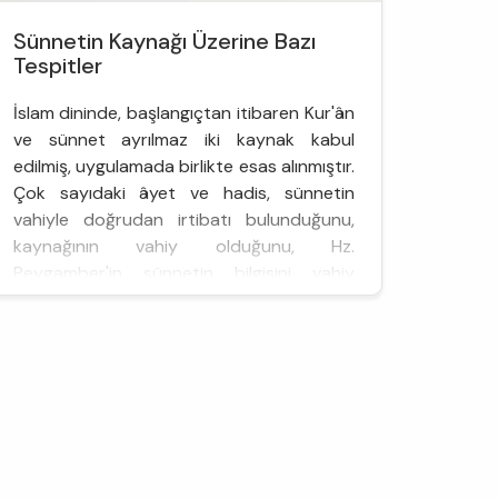
Sünnetin Kaynağı Üzerine Bazı
Tespitler
İslam dininde, başlangıçtan itibaren Kur'ân
ve sünnet ayrılmaz iki kaynak kabul
edilmiş, uygulamada birlikte esas alınmıştır.
Çok sayıdaki âyet ve hadis, sünnetin
vahiyle doğrudan irtibatı bulunduğunu,
kaynağının vahiy olduğunu, Hz.
Peygamber'in sünnetin bilgisini vahiy
yoluyla elde ettiğini göstermektedir.
Dolayısıyla bu tespit, aynı zamanda
sünnetin, başlı başına bir bilgi k...