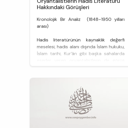
Oryantalistlerin Hadis Literatürü
Hakkındaki Görüşleri
Kronolojik Bir Analiz (1848–1950 yılları
arası)
Hadis literatürünün kaynaklık değerfi
meselesi, hadis alanı dışında İslam hukuku,
İslam tarihi, Kur’ân gibi başka sahalarda
eserler veren oryantalistlerin de görüş
belirttiği geniş bir mevzudur. Bu nedenle
konu, bazı parametreler esas alınarak
sınırlandırılmalıdır. 1848-1950 yılları
arasında yapılacak bir sınırlandırma, hem
kronolojik analize i...