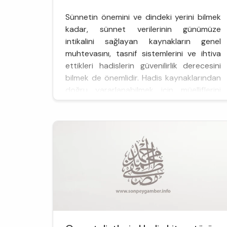
Sünnetin önemini ve dindeki yerini bilmek
kadar, sünnet verilerinin günümüze
intikalini sağlayan kaynakların genel
muhtevasını, tasnif sistemlerini ve ihtiva
ettikleri hadislerin güvenilirlik derecesini
bilmek de önemlidir. Hadis kaynaklarından
doğru yararlanabilmek için müelliflerini
tanımanın yanı sıra, telif edilme amaçlarını,
metotlarını ve kullandıkları dili/terminolojiyi
de bilmek gerekir. B...