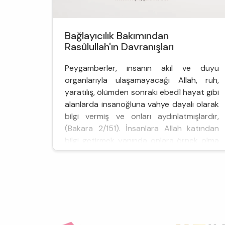
Bağlayıcılık Bakımından
Rasûlullah'ın Davranışları
Peygamberler, insanın akıl ve duyu
organlarıyla ulaşamayacağı Allah, ruh,
yaratılış, ölümden sonraki ebedî hayat gibi
alanlarda insanoğluna vahye dayalı olarak
bilgi vermiş ve onları aydınlatmışlardır,
(Bakara 2/151). İnsanlara Allah katından
bilgi getirmek yanında onlara örnek olma
ve eğitme görevi ile de yükümlü
olduklarından insanlar arasından
seçilmişler, insanüstü fevkaladelikler
taşım...