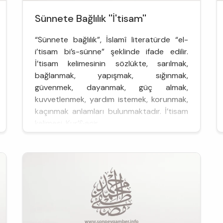
Sünnete Bağlılık ''İ'tisam''
“Sünnete bağlılık”, İslamî literatürde “el-
i’tisam bi’s-sünne” şeklinde ifade edilir.
İ’tisam kelimesinin sözlükte, sarılmak,
bağlanmak, yapışmak, sığınmak,
güvenmek, dayanmak, güç almak,
kuvvetlenmek, yardım istemek, korunmak,
kaçınmak anlamları bulunmaktadır. İ’tisam
kelimesi, Kur’&acir...