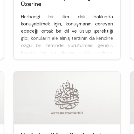
Üzerine
Herhangi bir ilim dalı hakkında
konuşabilmek için, konuşmanın cereyan
edeceği ortak bir dil ve üslup gerektiği
gibi, konuların ele alınış tarzının da kendine
özgü bir zeminde yürütülmesi gerekir.
Esasen, bir ilim dalının usûlü, alimlerin,
kendilerine has belirli bir ortak noktada
buluşan bakış açıları yardımıyla, ilgi alanları
ile kurduğu ile...