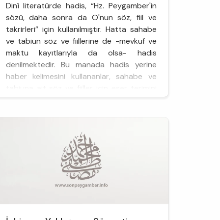
Dinî literatürde hadis, “Hz. Peygamber'in
sözü, daha sonra da O'nun söz, fiil ve
takrirleri” için kullanılmıştır. Hatta sahabe
ve tabiun söz ve fiillerine de -mevkuf ve
maktu kayıtlarıyla da olsa- hadis
denilmektedir. Bu manada hadis yerine
haber kelimesini kullananlar, sahabe ve
tabiuna ait söz ve fiiller için eser terimini
ta...