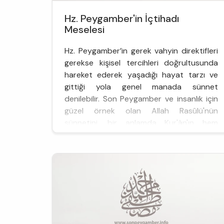
Hz. Peygamber'in İçtihadı
Meselesi
Hz. Peygamber’in gerek vahyin direktifleri
gerekse kişisel tercihleri doğrultusunda
hareket ederek yaşadığı hayat tarzı ve
gittiği yola genel manada sünnet
denilebilir. Son Peygamber ve insanlık için
güzel örnek olan Allah Rasûlü'nün
sünnetini, bir anlamda Kur'ân'ın hem
evrensel hem de tarihsel planda ortaya
konmuş yorumu olarak değerlendirmek de
mümkündür. Zira O...