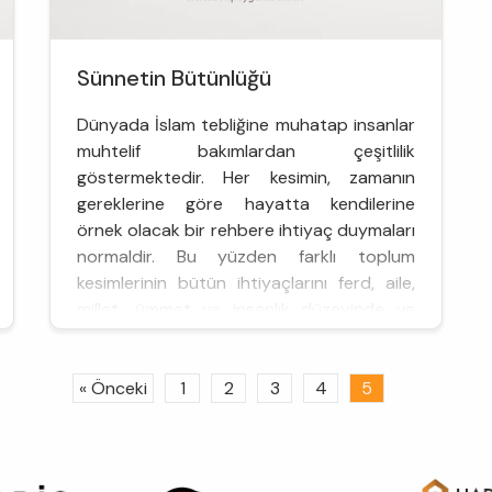
Sünnetin Bütünlüğü
Dünyada İslam tebliğine muhatap insanlar
muhtelif bakımlardan çeşitlilik
göstermektedir. Her kesimin, zamanın
gereklerine göre hayatta kendilerine
örnek olacak bir rehbere ihtiyaç duymaları
normaldir. Bu yüzden farklı toplum
kesimlerinin bütün ihtiyaçlarını ferd, aile,
millet, ümmet ve insanlık düzeyinde ve
evrensel çer&cced...
« Önceki
1
2
3
4
5