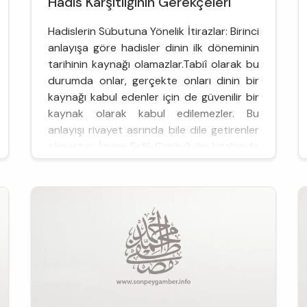
Hadis Karşıtlığının Gerekçeleri
Hadislerin Sübutuna Yönelik İtirazlar: Birinci
anlayışa göre hadisler dinin ilk döneminin
tarihinin kaynağı olamazlar.Tabiî olarak bu
durumda onlar, gerçekte onları dinin bir
kaynağı kabul edenler için de güvenilir bir
kaynak olarak kabul edilemezler. Bu
anlayışı rivayet asrında bile dile getirenler
olmuştur: İmam Şafiî Cimâu'l-ilm kitabında
bütün haberleri ve haber-i has...