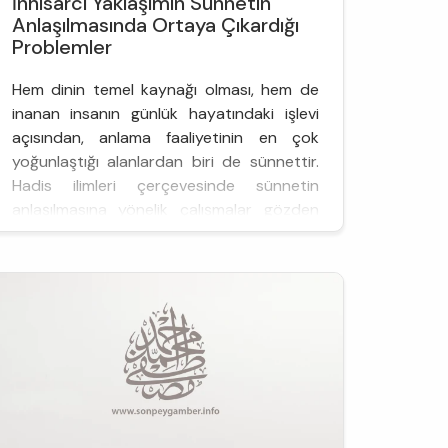
İnhisarcı Yaklaşımın Sünnetin
Anlaşılmasında Ortaya Çıkardığı
Problemler
Hem dinin temel kaynağı olması, hem de
inanan insanın günlük hayatındaki işlevi
açısından, anlama faaliyetinin en çok
yoğunlaştığı alanlardan biri de sünnettir.
Hadis ilimleri çerçevesinde sünnetin
anlaşılmasına yönelik çalışmalar gözden
geçirildiğinde dil ve muhteva açısından
izaha yönelik faaliyetlerin öne çıktığı
görülmektedir. Hadis ve sünnetin
anlaşılmasını konu alan çalışmaların önemli
bir ...