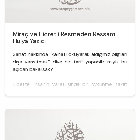
Miraç ve Hicret'i Resmeden Ressam:
Hülya Yazıcı
Sanat hakkında “kâinatı okuyarak aldığımız bilgileri
dışa yansıtmak” diye bir tarif yapabilir miyiz bu
açıdan bakarsak?
Elbette. İnsanın yaratılışında bir öykünme, taklit
etme meyli var zaten ve süreç şöyle işliyor; önce
tanıma, sonra da tanıdığını yorumlayarak ortaya
koyma…
Sanat, görsel gerçekçilikten yola çıkılarak varılan
tinsel algının biçime dönüşmesidir. Burada tinsel
algı çok önemli; yapıl...