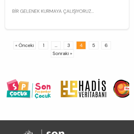
BİR GELENEK KURMAYA ÇALIŞIYORUZ...
« Önceki
1
...
3
4
5
6
Sonraki »