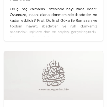
Oruç, “aç kalmanın” ötesinde neyi ifade eder?
Özümüze, insani olana dönmemizde ibadetler ne
kadar etkilidir? Prof. Dr. Erol Göka ile Ramazan ve
toplum hayatı, ibadetler ve ruh dünyamız
arasındaki ilişkilere dair bir söyleşi gerçekleştirdik.
Psikiyatrist Erol Göka’nın cevapları, alışılmışın
dışında ve ezber bozan cinstendi...
Ramazan ayı ve kitlesel bir ibadet olarak orucun
hem küçük coğrafyalarda...