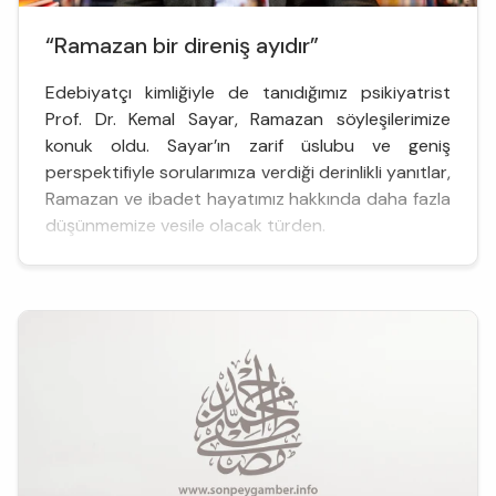
“Ramazan bir direniş ayıdır”
Edebiyatçı kimliğiyle de tanıdığımız psikiyatrist
Prof. Dr. Kemal Sayar, Ramazan söyleşilerimize
konuk oldu. Sayar’ın zarif üslubu ve geniş
perspektifiyle sorularımıza verdiği derinlikli yanıtlar,
Ramazan ve ibadet hayatımız hakkında daha fazla
düşünmemize vesile olacak türden.
Yavaşla adlı eserinizde modern zamanlarla birlikte
hayatın çok hızlı aktığını dile getiriyor ve bu
durumu eleştiriyorsun...