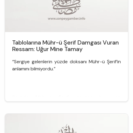
Tablolarına Mühr-ü Şerif Damgası Vuran
Ressam: Uğur Mine Tamay
“Sergiye gelenlerin yüzde doksanı Mühr-ü Şerif’in
anlamını bilmiyordu.”
Sergide Mühr-ü Şerif’i tanıtan bir yazı
asmayacaktık aslında. Fakat galeri sahibi, “Mine
Hanım, bunu bilen de var bilmeyen de. Ne olduğunu
da soruyorlar. Biz bunun anlamını da asalım” dedi.
Ben çok memnun oldum buna. Çok saygılı bir insan
kendisi; hemen araştırdı, buldu; gitti, baskısını