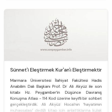
Abdülhamit’ten sonraki dönemde Kutsal
Topraklar’ın kontrolü Osmanlı yönetiminden Suudi
yönetimine geçti. Malumunuz Su...
Sünnet'i Eleştirmek Kur'an'ı Eleştirmektir
Marmara Üniversitesi İlahiyat Fakültesi Hadis
Anabilim Dalı Başkanı Prof. Dr Ali Akyüz ile son
kitabı Hz. Peygamber’in Düşünce Davranış
Konuşma Atlası - 114 Kod üzerine keyifli bir sohbet
gerçekleştirdik. Ali Akyüz Hoca’nın ‘hayatımın
muhassalası’ dediği kitap için anlattıklarına kulak