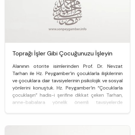
yaptırıp getirdi ve astı....
Toprağı İşler Gibi Çocuğunuzu İşleyin
Alanının otorite isimlerinden Prof. Dr. Nevzat
Tarhan ile Hz. Peygamber’in çocuklarla ilişkilerinin
ve çocuklara dair tavsiyelerinin psikolojik ve sosyal
yönlerini konuştuk. Hz. Peygamber’in “Çocuklarla
çocuklaşın” hadis-i şerifine dikkat çeken Tarhan,
anne-babalara yönelik önemli tavsiyelerde
bulundu.
“Her doğan çocuk muhakkak fıtrat üzerine doğar”
hadisi hakkındaki düşünceleriniz nelerdir? ...