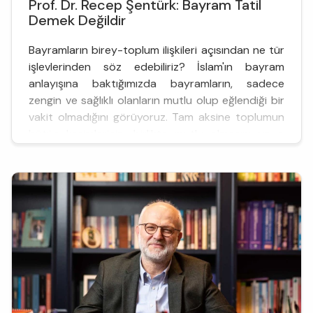
Prof. Dr. Recep Şentürk: Bayram Tatil
Demek Değildir
Bayramların birey-toplum ilişkileri açısından ne tür
işlevlerinden söz edebiliriz? İslam'ın bayram
anlayışına baktığımızda bayramların, sadece
zengin ve sağlıklı olanların mutlu olup eğlendiği bir
vakit olmadığını görüyoruz. Tam aksine toplumun
bütün kesimlerinin, birlikte mutlu olmasını ve o
günleri mutlu bir şekilde geçirmesini sağlıyor bayr...