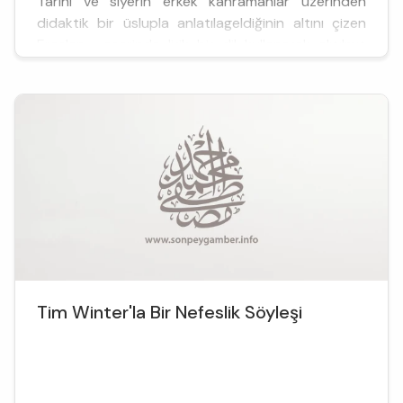
Tarihi ve siyerin erkek kahramanlar üzerinden
didaktik bir üslupla anlatılageldiğinin altını çizen
Eraslan, eserinde lirik bir dil kullanarak alışılmış
tarzın d...
Tim Winter'la Bir Nefeslik Söyleşi