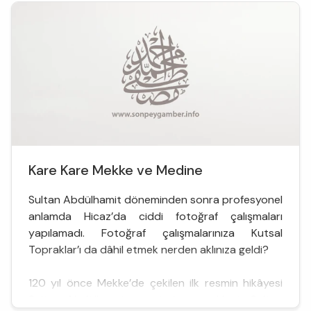
üzüntü ile: “...
Kare Kare Mekke ve Medine
Sultan Abdülhamit döneminden sonra profesyonel
anlamda Hicaz’da ciddi fotoğraf çalışmaları
yapılamadı. Fotoğraf çalışmalarınıza Kutsal
Topraklar’ı da dâhil etmek nerden aklınıza geldi?
120 yıl önce Mekke’de çekilen ilk resmin hikâyesi
Sultan Abdülhamit sayesinde gerçekleşti. Sultan