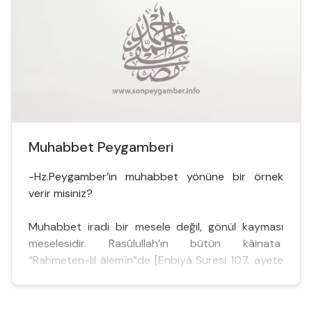
Muhabbet Peygamberi
-Hz.Peygamber’in muhabbet yönüne bir örnek
verir misiniz?
Muhabbet iradi bir mesele değil, gönül kayması
meselesidir. Rasûlullah’ın bütün kâinata
“Rahmeten-lil âlemîn”de [Enbiyâ Suresi 107. ayete
atıfla] yer alan lil’in gereği gönlü kaymıştır. Bedir
Savaşı’nda kendisini öldürmek için kılıç çeken
insanlar öldüğünde Rasûl, cesetlerin başına gitti ve