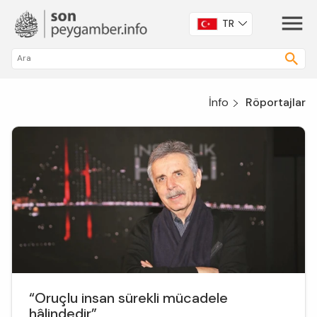
TR
İnfo
Röportajlar
“Oruçlu insan sürekli mücadele
hâlindedir”