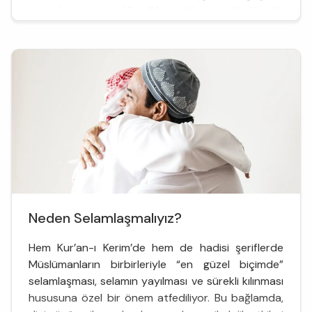
aylarda yayımladığı “Hadisçilik ve Kur’âncılık
Kıskacında Kur’ân ve Hadis” başlıklı kitabında bu
konuyu ele alan Prof. Hansu, Kur’âncılık ve onun
doğuşuna...
Neden Selamlaşmalıyız?
Hem Kur’an-ı Kerim’de hem de hadisi şeriflerde
Müslümanların birbirleriyle “en güzel biçimde”
selamlaşması, selamın yayılması ve sürekli kılınması
hususuna özel bir önem atfediliyor. Bu bağlamda,