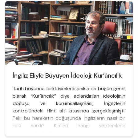
yaşında. Babasını ilk kez yirmi iki yaşında görüyor ...
İngiliz Eliyle Büyüyen İdeoloji: Kur’âncılık
Tarih boyunca farklı isimlerle anılsa da bugün genel
olarak “Kur’âncılık” diye adlandırılan ideolojinin
doğuşu ve kurumsallaşması, İngilizlerin
kontrolündeki Hint alt kıtasında gerçekleşmişti.
Peki bu hareketin doğuşunda İngilizlerin nasıl bir
rolü vardı? Kimleri hangi yöntemlerle
desteklediler? Oryantalist düşünce akımları o