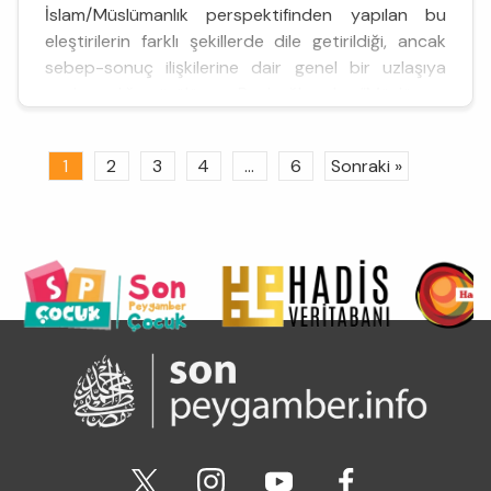
İslam/Müslümanlık perspektifinden yapılan bu
eleştirilerin farklı şekillerde dile getirildiği, ancak
sebep-sonuç ilişkilerine dair genel bir uzlaşıya
varılamadığı görülüyor. Bu bağlamda, “Müslüman
aile” olarak adlandırılan yapının geçmişe nazaran
ahlaki bir bozulmaya uğr...
1
2
3
4
...
6
Sonraki »