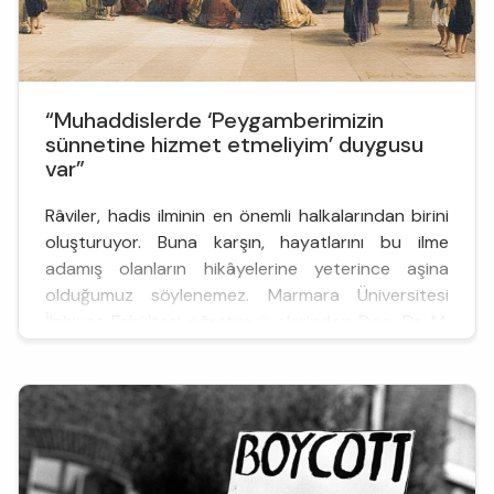
“Muhaddislerde ‘Peygamberimizin
sünnetine hizmet etmeliyim’ duygusu
var”
Râviler, hadis ilminin en önemli halkalarından birini
oluşturuyor. Buna karşın, hayatlarını bu ilme
adamış olanların hikâyelerine yeterince aşina
olduğumuz söylenemez. Marmara Üniversitesi
İlahiyat Fakültesi öğretim üyelerinden Doç. Dr. M.
Enes Topgül, bu eksikliği gidermek amacıyla önemli
çalışmalar yürüten bir isim. Kendisinin roman
formunda kaleme aldığı Râvi, oldukça dikkat çekti
ve tartışıldı...