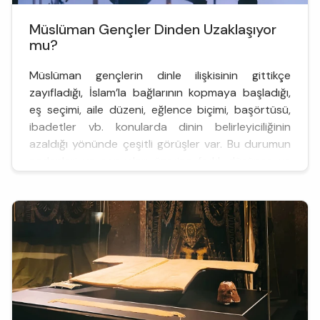
Müslüman Gençler Dinden Uzaklaşıyor
mu?
Müslüman gençlerin dinle ilişkisinin gittikçe
zayıfladığı, İslam’la bağlarının kopmaya başladığı,
eş seçimi, aile düzeni, eğlence biçimi, başörtüsü,
ibadetler vb. konularda dinin belirleyiciliğinin
azaldığı yönünde çeşitli görüşler var. Bu durumun
nedenleri ve sonuçları üzerine farklı düşünce ve
yorumlar olduğu gibi; bunun bir illüzyon olduğu,
sosyal medya aracılığıyla bu tür örnekler daha
fazla g...