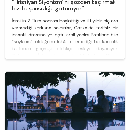
“Hristiyan Siyonizm’ini gözden kaçırmak
bizi başarısızlığa götürüyor”
İsrail’in 7 Ekim sonrası başlattığı ve iki yıldır hiç ara
vermediği korkunç saldırılar, Gazze’de tarifsiz bir
insanlık dramına yol açtı. İsrail yanlısı Batılıların bile
“soykırım” olduğunu inkâr edemediği bu karanlık
tablonun geçmişi oldukça eskiye dayanıyor.
Doktorasını İstanbul Üniversitesi Felsefe ve Dinler
Tarihi Anabilim Dalı’nda sürdüren, Kudüs/Filistin
tarihine dair kıymetli çalışmaları ve ...