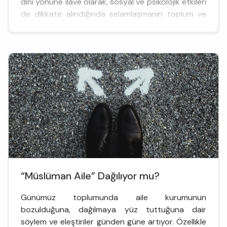
dini yönüne ilave olarak, sosyal ve psikolojik etkileri
de dikkate alındığında selamlaşmanın toplum ve
birey için neden önemli olduğunu Prof. Dr. Bekir
Kuzudişli, Prof. Dr. Mustafa Özel, Doç. Dr. Fatma Kı...
“Müslüman Aile” Dağılıyor mu?
Günümüz toplumunda aile kurumunun
bozulduğuna, dağılmaya yüz tuttuğuna dair
söylem ve eleştiriler günden güne artıyor. Özellikle