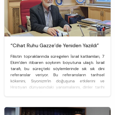
“Cihat Ruhu Gazze’de Yeniden Yazıldı”
Filistin topraklarında süregelen İsrail katliamları, 7
Ekim’den itibaren soykırım boyutuna ulaştı. İsrail
tarafı, bu süreçteki söylemlerinde sık sık dini
referanslar veriyor. Bu referansların tarihsel
kökenini, Siyonizm’in doğuşuna etkilerini ve
Hristiyan dünyasındaki yansımalarını, dinler tarihi
alanında Türkiye’nin önde gelen
akademisyenlerinden Prof. Dr. Şinasi Gündüz ile
konuştuk.