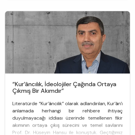
karmaşık coğrafyada nasıl taraftar topladı? Tüm
bu soruları, İslamiyet’i...
“Kur’âncılık, İdeolojiler Çağında Ortaya
Çıkmış Bir Akımdır”
Literatürde “Kur’âncılık” olarak adlandırılan, Kur’ân’ı
anlamada herhangi bir rehbere ihtiyaç
duyulmayacağı iddiası üzerinde temellenen fikir
akımının ortaya çıkış sürecini ve temel savlarını
Prof. Dr. Hüseyin Hansu ile konuştuk. Geçtiğimiz