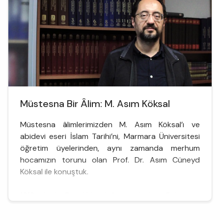
Batılı ülkel...
Müstesna Bir Âlim: M. Asım Köksal
Müstesna âlimlerimizden M. Asım Köksal’ı ve
abidevi eseri İslam Tarihi’ni, Marmara Üniversitesi
öğretim üyelerinden, aynı zamanda merhum
hocamızın torunu olan Prof. Dr. Asım Cüneyd
Köksal ile konuştuk.
1913 yılında Develi’de doğuyor dedem. Babası, o
daha doğmadan Arjantin’e gidiyor çalışmak için.
1935 yılında Türkiye döndüğünde kendisi yirmi iki