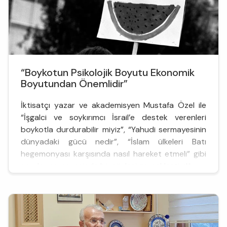
“Boykotun Psikolojik Boyutu Ekonomik
Boyutundan Önemlidir”
İktisatçı yazar ve akademisyen Mustafa Özel ile
“İşgalci ve soykırımcı İsrail’e destek verenleri
boykotla durdurabilir miyiz”, “Yahudi sermayesinin
dünyadaki gücü nedir”, “İslam ülkeleri Batı
hegemonyası karşısında nasıl hareket etmeli” gibi
sorular çerçevesinde bir söyleşi gerçekleştirdik.
Yahudiler, Hıristiyanların Yahudileşmesi ölçüsünde
kendilerini kurtarmışlardır. (Yeni Hıristiyan’ın) putu
ar...