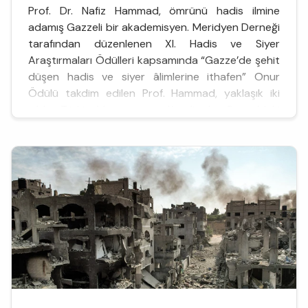
Prof. Dr. Nafiz Hammad, ömrünü hadis ilmine
adamış Gazzeli bir akademisyen. Meridyen Derneği
tarafından düzenlenen XI. Hadis ve Siyer
Araştırmaları Ödülleri kapsamında “Gazze’de şehit
düşen hadis ve siyer âlimlerine ithafen” Onur
Ödülü takdim edilen Prof. Hammad, yaklaşık iki
yıldır Türkiye’de yaşıyor. Kendisiyle Gazze’deki
hadis ilmi faaliyetlerini, akademik yolculuğunu,
öğrencilerini, 7 Ekim son...