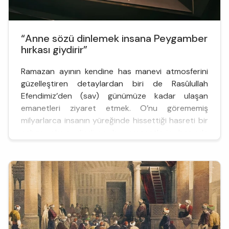
“Anne sözü dinlemek insana Peygamber
hırkası giydirir”
Ramazan ayının kendine has manevi atmosferini
güzelleştiren detaylardan biri de Rasûlullah
Efendimiz’den (sav) günümüze kadar ulaşan
emanetleri ziyaret etmek. O’nu görememiş
milyarlarca insanın yüreğinde hissettiği hasreti bir
nebze olsun dindiren bu emanetlerin başında
Hırka-i Şerif geliyor. Her yıl Ramazan ayında
dünyanın dört bir yanındaki Müslümanların aşkla
ziyaret ettiği emanetin Yemen’den İ...