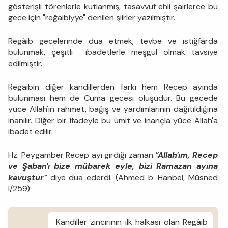
gösterişli törenlerle kutlanmış, tasavvuf ehli şairlerce bu
gece için "reğaibiyye" denilen şiirler yazılmıştır.
Regâib gecelerinde dua etmek, tevbe ve istiğfarda
bulunmak, çeşitli ibadetlerle meşgul olmak tavsiye
edilmiştir.
Regaibin diğer kandillerden farkı hem Recep ayında
bulunması hem de Cuma gecesi oluşudur. Bu gecede
yüce Allah'ın rahmet, bağış ve yardımlarının dağıtıldığına
inanılır. Diğer bir ifadeyle bu ümit ve inançla yüce Allah'a
ibadet edilir.
Hz. Peygamber Recep ayı girdiği zaman
"Allah'ım, Recep
ve Şaban'ı bize mübarek eyle, bizi Ramazan ayına
kavuştur"
diye dua ederdi. (Ahmed b. Hanbel, Müsned
I/259)
Kandiller zincirinin ilk halkası olan Regâib