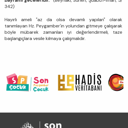
bayramı geceleridir."
(Beyhaki, Sünen, Şuabü'l-İman, 3/
342)
Hayırlı ameli "az da olsa devamlı yapılan" olarak
tanımlayan Hz. Peygamber'in yolundan gitmeye çalışarak
böyle mübarek zamanları iyi değerlendirmeli, taze
başlangıçlara vesile kılmaya çalışmalıdır.