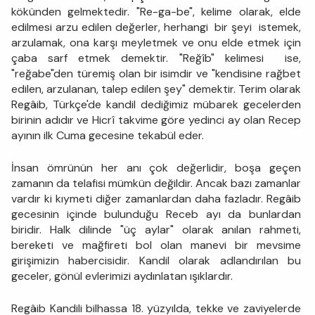
kökünden gelmektedir. "Re-ga-be", kelime olarak, elde
edilmesi arzu edilen değerler, herhangi bir şeyi istemek,
arzulamak, ona karşı meyletmek ve onu elde etmek için
çaba sarf etmek demektir. "Reğîb" kelimesi ise,
"reğabe"den türemiş olan bir isimdir ve "kendisine rağbet
edilen, arzulanan, talep edilen şey" demektir. Terim olarak
Regâib, Türkçe'de kandil dediğimiz mübarek gecelerden
birinin adıdır ve Hicrî takvime göre yedinci ay olan Recep
ayının ilk Cuma gecesine tekabül eder.
İnsan ömrünün her anı çok değerlidir, boşa geçen
zamanın da telafisi mümkün değildir. Ancak bazı zamanlar
vardır ki kıymeti diğer zamanlardan daha fazladır. Regâib
gecesinin içinde bulunduğu Receb ayı da bunlardan
biridir. Halk dilinde "üç aylar" olarak anılan rahmeti,
bereketi ve mağfireti bol olan manevi bir mevsime
girişimizin habercisidir. Kandil olarak adlandırılan bu
geceler, gönül evlerimizi aydınlatan ışıklardır.
Regâib Kandili bilhassa 18. yüzyılda, tekke ve zaviyelerde