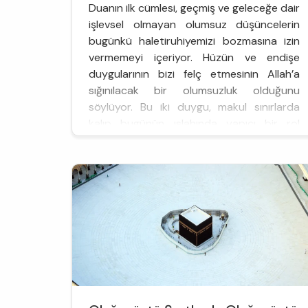
Duanın ilk cümlesi, geçmiş ve geleceğe dair
işlevsel olmayan olumsuz düşüncelerin
bugünkü haletiruhiyemizi bozmasına izin
vermemeyi içeriyor. Hüzün ve endişe
duygularının bizi felç etmesinin Allah’a
sığınılacak bir olumsuzluk olduğunu
söylüyor. Bu iki duygu, makul sınırlarda
kalıp bugünün ıslahında yapıcı bir rol
üstlenmek yerine işi gücü terk edip bir
köşeye çekilmeye sebep oluyorsa, durum
hastal...