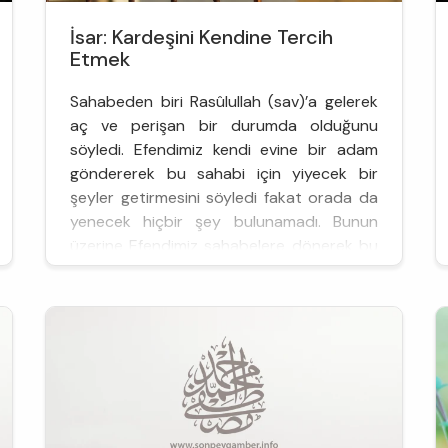
İsar: Kardeşini Kendine Tercih
Etmek
Sahabeden biri Rasûlullah (sav)’a gelerek
aç ve perişan bir durumda olduğunu
söyledi. Efendimiz kendi evine bir adam
göndererek bu sahabi için yiyecek bir
şeyler getirmesini söyledi fakat orada da
yenecek hiçbir şey bulunamadı. Bunun
üzerine Efendimiz sahabelere dönerek bu
kişiyi bir geceliğine evinde misafir edip,
karnını doyuracak bir kişi bulunup
bulunmadığını sordu. Ensardan bir zat bu
kişiyi ...