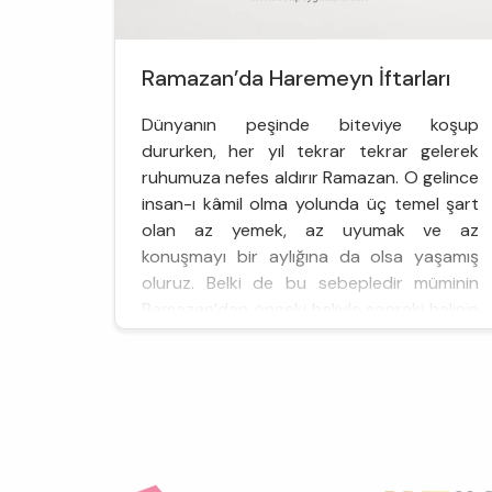
Ramazan’da Haremeyn İftarları
Dünyanın peşinde biteviye koşup
dururken, her yıl tekrar tekrar gelerek
ruhumuza nefes aldırır Ramazan. O gelince
insan-ı kâmil olma yolunda üç temel şart
olan az yemek, az uyumak ve az
konuşmayı bir aylığına da olsa yaşamış
oluruz. Belki de bu sebepledir müminin
Ramazan’dan önceki haliyle sonraki halinin
bir olmayacağı müjdesi. Gökten yere bir
l&...