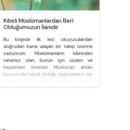
Kibirli Müslümanlardan Berî
Olduğumuzun İlanıdır
Bu köşede ilk kez okuyuculardan
doğrudan bana ulaşan bir talep üzerine
yazıyorum. Müslümanların kibrinden
rahatsız olan, bunun için üzülen ve
hepsinden önemlisi Müslüman ahlakı
konusunda hayal kırıklığı yaşayanların bir
talebi bu ve genellikle insanlara hizmet
veren çeşitli işlerde çalışanlardan geliyor.
Onları bir şekilde teselli edip, "sen bir de o
kişilerin Allah'a ve ahiret gününe
inanmadıklar...