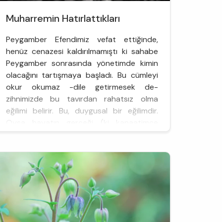
Muharremin Hatırlattıkları
Peygamber Efendimiz vefat ettiğinde,
henüz cenazesi kaldırılmamıştı ki sahabe
Peygamber sonrasında yönetimde kimin
olacağını tartışmaya başladı. Bu cümleyi
okur okumaz -dile getirmesek de-
zihnimizde bu tavırdan rahatsız olma
eğilimi belirir. Bu, duygusal bir eğilimdir.
Oysa hayatın gerçeği (ki kanaatimce
hayatın gerçeklerini İslam kadar dikkate
alan başka bir din yoktur) yönetimde
boşluk kabul et...