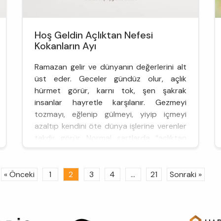
Hoş Geldin Açlıktan Nefesi
Kokanların Ayı
Ramazan gelir ve dünyanın değerlerini alt
üst eder. Geceler gündüz olur, açlık
hürmet görür, karnı tok, şen şakrak
insanlar hayretle karşılanır. Gezmeyi
tozmayı, eğlenip gülmeyi, yiyip içmeyi
azaltıp kendini öte dünya işlerine verenler
takdir görür. Normal şartlarda “açlıktan
nefesi kokmak” acınacak bir d...
« Önceki
1
2
3
4
...
21
Sonraki »