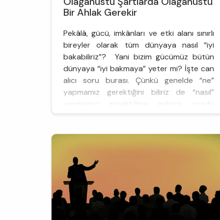
Olağanüstü Şartlarda Olağanüstü
Bir Ahlak Gerekir
Pekâlâ, gücü, imkânları ve etki alanı sınırlı
bireyler olarak tüm dünyaya nasıl “iyi
bakabiliriz”? Yani bizim gücümüz bütün
dünyaya “iyi bakmaya” yeter mi? İşte can
alıcı soru burası. Çünkü genelde “ne”
yapmamız gerektiğini biliriz de “nasıl”
yapmamız gerektiğine gelince, orada
kafamız karışır biraz.
Savaş, kıtlık, afet, salgın hastalık gibi tüm
toplumu, hatta günümüzde tüm dünyayı
ilgilendi...