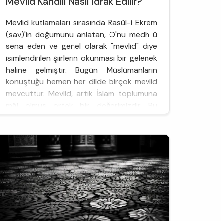
Mevlid Kandili Nasıl İdrak Edilir?
Mevlid kutlamaları sırasında Rasûl-i Ekrem
(sav)'in doğumunu anlatan, O'nu medh ü
sena eden ve genel olarak "mevlid" diye
isimlendirilen şiirlerin okunması bir gelenek
haline gelmiştir. Bugün Müslümanların
konuştuğu hemen her dilde birçok mevlid
mevcuttur. Mevlid, artık İslam toplumuna
mâl olmuş ortak bir değerimizdir. Bu
eserlerin dinlemek ve dinlettirilmek
suretiyle halka ulaştırılması da çok ön...