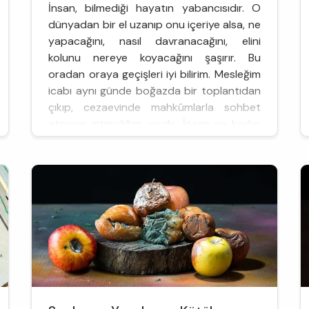
İnsan, bilmediği hayatın yabancısıdır. O
dünyadan bir el uzanıp onu içeriye alsa, ne
yapacağını, nasıl davranacağını, elini
kolunu nereye koyacağını şaşırır. Bu
oradan oraya geçişleri iyi bilirim. Mesleğim
icabı aynı günde boğazda bir toplantıdan
çıkıp, cezaevinde mahkûmlarla sohbet
etmeye gitmişliğim vardır. İnsan ne kadar
manzara biriktirirse o kadar esnekleşiyor.
Bu farklı dünyalara girip çıktı...