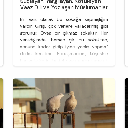
Suçlayan, Yargılayan, Kötüleyen
Vaaz Dili ve Yozlaşan Müslümanlar
Bir vaiz olarak bu sokağa sapmışlığım
vardır. Girişi, çok yerlere varacakmış gibi
görünür. Oysa bir çıkmaz sokaktır. Her
yanıldığımda “hemen çık bu sokaktan,
sonuna kadar gidip iyice yanlış yapma”
derim kendime. Konuşmacının, köşesine
her geldiğinde, hedefe varacağını sanarak
büyük bir iştahla atladığı bu sokak,
“dinleyenleri ne kadar günahkâr, ne kadar
kötü, ne kadar isyankâr vs hissettirirsek o
...