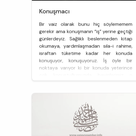
Konuşmacı
Bir vaiz olarak bunu hiç söylememem
gerekir ama konuşmanın “iş” yerine geçtiği
günlerdeyiz. Sağlıklı beslenmeden kitap
okumaya, yardımlaşmadan sıla-i rahime,
israftan tüketime kadar her konuda
konuşuyor, konuşuyoruz. İş öyle bir
noktaya varıyor ki bir konuda yeterince
çok konuştuğumuzda beyinlerimiz o
konuda yapmamız gerekeni yapmışız gibi
bir rahatlığa ulaşıyor. Zayıflamaktan
bahsedilen mükellef ...