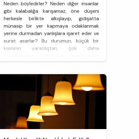
Neden böyledirler? Neden diğer insanlar
gibi kalabalığa karışamaz, öne düşeni
herkesle birlikte alkışlayıp, gidişatta
münasip bir yer kapmaya odaklanmak
yerine durmadan yanlışlara işaret eder ve
surat asarlar? Bu durumun, küçük bir
kısmının yaratılıştan, çok daha
büyüğününse yetiştirilme şartlarından
gelen, derin bir altyapısı olduğunu
düşünüyor ve haddim olmayan bu alana
girmiyorum. Biz gelelim, ...