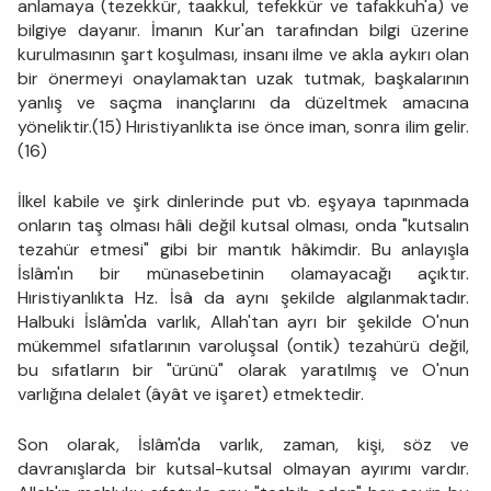
anlamaya (tezekkür, taakkul, tefekkür ve tafakkuh'a) ve
bilgiye dayanır. İmanın Kur'an tarafından bilgi üzerine
kurulmasının şart koşulması, insanı ilme ve akla aykırı olan
bir önermeyi onaylamaktan uzak tutmak, başkalarının
yanlış ve saçma inançlarını da düzeltmek amacına
yöneliktir.(15) Hıristiyanlıkta ise önce iman, sonra ilim gelir.
(16)
İlkel kabile ve şirk dinlerinde put vb. eşyaya tapınmada
onların taş olması hâli değil kutsal olması, onda "kutsalın
tezahür etmesi" gibi bir mantık hâkimdir. Bu anlayışla
İslâm'ın bir münasebetinin olamayacağı açıktır.
Hıristiyanlıkta Hz. İsâ da aynı şekilde algılanmaktadır.
Halbuki İslâm'da varlık, Allah'tan ayrı bir şekilde O'nun
mükemmel sıfatlarının varoluşsal (ontik) tezahürü değil,
bu sıfatların bir "ürünü" olarak yaratılmış ve O'nun
varlığına delalet (âyât ve işaret) etmektedir.
Son olarak, İslâm'da varlık, zaman, kişi, söz ve
davranışlarda bir kutsal-kutsal olmayan ayırımı vardır.