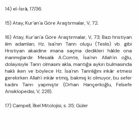
14) el-İsrâ, 17/36.
15) Atay, Kur´an´a Göre Araştırmalar, V, 72.
16) Atay, Kur´an´a Göre Araştırmalar, V, 73; Bazı hristiyan
ilim adamları, Hz. îsa'nın Tanrı oluşu (Teslis) vb. gibi
Hrıstiyan akaidine imana saçma dedikleri hâlde ona
inanmışlardır. Mesalâ A.Comte, İsa´nın Allah´ın oğlu,
dolayısıyle Tanrı olmasını akla, mantığa aykırı bulmasında
haklı iken ve böylece Hz. İsa´nın Tanrılığını inkâr etmesi
gerekirken Allah´ı inkâr etmiş, bakmış ki olmuyor, bu sefer
kadını Tanrı yapmıştır (Orhan Hançerlioğlu, Felsefe
Ansiklopedisi, V, 228).
17) Campell, İlkel Mitolojisi, s. 35; Güler