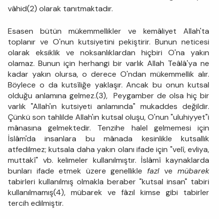
vâhid(2)
olarak tanıtmaktadır.
Esasen bütün mükemmellikler ve kemâliyet Allah'ta
toplanır ve O'nun kutsiyetini pekiştirir. Bunun neticesi
olarak eksiklik ve noksanlıklardan hiçbiri O'na yakın
olamaz. Bunun için herhangi bir varlık Allah Teâlâ'ya ne
kadar yakın olursa, o derece O'ndan mükemmellik alır.
Böylece o da kutsîliğe yaklaşır. Ancak bu onun kutsal
olduğu anlamına gelmez.(3), Peygamber de olsa hiç bir
varlık "Allah'ın kutsiyeti anlamında" mukaddes değildir.
Çünkü son tahlilde Allah'ın kutsal oluşu, O'nun "uluhiyyet"i
mânasına gelmektedir. Tenzihe halel gelmemesi için
İslâm'da insanlara bu mânada kesinlikle kutsallık
atfedilmez; kutsala daha yakın olanı ifade için "velî, evliya,
muttakî" vb. kelimeler kullanılmıştır. İslâmî kaynaklarda
bunları ifade etmek üzere genellikle
fazl
ve
mübarek
tabirleri kullanılmış olmakla beraber "kutsal insan" tabiri
kullanılmamış(4), mübarek ve fâzıl kimse gibi tabirler
tercih edilmiştir.