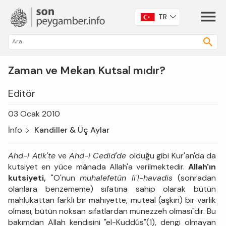
TR
Zaman ve Mekan Kutsal mıdır?
Editör
03 Ocak 2010
İnfo
Kandiller & Üç Aylar
Ahd-i Atik'te
ve
Ahd-i Cedid'de
olduğu gibi Kur'an'da da
kutsiyet en yüce mânada Allah'a verilmektedir.
Allah'ın
kutsiyeti,
"O'nun
muhalefetün li'l-havadis
(sonradan
olanlara benzememe) sıfatına sahip olarak bütün
mahlukattan farklı bir mahiyette, müteal (aşkın) bir varlık
olması, bütün noksan sıfatlardan münezzeh olması"dır. Bu
bakımdan Allah kendisini "el-Kuddûs"(1), dengi olmayan