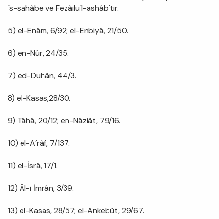
´s-sahâbe ve Fezâilü´l-ashâb´tır.
5) el-Enâm, 6/92; el-Enbiyâ, 21/50.
6) en-Nûr, 24/35.
7) ed-Duhân, 44/3.
8) el-Kasas,28/30.
9) Tâhâ, 20/12; en-Nâziât, 79/16.
10) el-A´râf, 7/137.
11) el-İsrâ, 17/1.
12) Âl-i İmrân, 3/39.
13) el-Kasas, 28/57; el-Ankebût, 29/67.