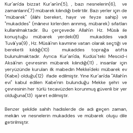
Kur'an'da bizzat Kur'an'ın(5), , bazı nesnelerin(6), ve
zamanların(7) mübarek kılındığı belirtilir. Bazı yerler için de
"mübarek" (ilâhi bereket, hayır ve feyze sahip) ve
"mukaddes" (mânevi kirlerden arınmış, mübarek) sıfatları
kullanılmaktadır. Bu çerçevede Allah'ın Hz. Mûsâ ile
konuştuğu mübarek yerdeki(8) mukaddes vadi
Tuvâ'ya(9) , Hz. Mûsâ'nın kavmine vatan olarak seçtiği ve
bereketli kıldığı(10) mukaddes toprağa atıfta
bulunulmaktadır. Ayrıca Kur'an'da, Kudüs'teki Mescid-i
Aksâ'nın çevresinin mübarek kılındığı(11) , insanlar için
yeryüzünde kurulan ilk mabedin Mekke'deki mübarek ev
(Kabe) olduğu(12) ifade edilmiştir. Yine Kur'an'da "Allah'ın
evi" kabul edilen Kabe'nin bulunduğu Mekke şehri ve
çevresinin her türlü tecavüzden korunmuş güvenli bir yer
olduğuna(13) işaret edilmiştir.
Benzer şekilde sahih hadislerde de adı geçen zaman,
mekân ve nesnelerin mukaddes ve mübarek oluşu dile
getirilmiştir.