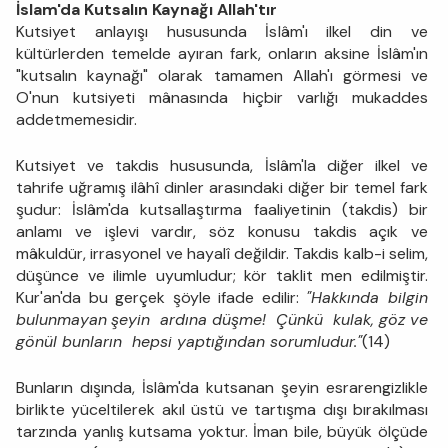
İslam'da Kutsalın Kaynağı Allah'tır
Kutsiyet anlayışı hususunda İslâm'ı ilkel din ve
kültürlerden temelde ayıran fark, onların aksine İslâm'ın
"kutsalın kaynağı" olarak tamamen Allah'ı görmesi ve
O'nun kutsiyeti mânasında hiçbir varlığı mukaddes
addetmemesidir.
Kutsiyet ve takdis hususunda, İslâm'la diğer ilkel ve
tahrife uğramış ilâhî dinler arasındaki diğer bir temel fark
şudur: İslâm'da kutsallaştırma faaliyetinin (takdis) bir
anlamı ve işlevi vardır, söz konusu takdis açık ve
mâkuldür, irrasyonel ve hayalî değildir. Takdis kalb-i selim,
düşünce ve ilimle uyumludur; kör taklit men edilmiştir.
Kur'an'da bu gerçek şöyle ifade edilir:
"Hakkında bilgin
bulunmayan
şeyin ardına düşme! Çünkü kulak, göz ve
gönül bunların hepsi yaptığından sorumludur."
(14)
Bunların dışında, İslâm'da kutsanan şeyin esrarengizlikle
birlikte yüceltilerek akıl üstü ve tartışma dışı bırakılması
tarzında yanlış kutsama yoktur. İman bile, büyük ölçüde