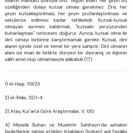
Allah'ın mahluku sıfatıyla onu "teşbih eden" her şeyin bu
özelliğinden dolayı kutsal olması gerekmez. Zîra, her
şeyin kutsallaştırılması, her şeyin profanlaştırılması ve
sekülerize edilmesi kadar tehlikelidir. Kutsal-kutsal
olmayan ayrımını kaldırmak, "kutsalın yeryüzünden
buharlaşması" neticesini doğurur. Ayrıca, kutsal olma ile
dinî olmayı birbirine karıştırmamak gerekir. Kutsal, dinî
alanın içinde özel ve temel bir yere sahiptir. Dinî olmanın
alanı ise iman ile birlikte dünyevî bir davranış ve ilişkinin
sâlih amel olup olmamasıyla alâkalıdır.(17)
1) el-Haşr, 59/23.
2) el-İhlâs, 112/1-4.
3) Atay, Kur'an'a Göre Araştırmalar, V, 130.
4) Meselâ Buharı ve Müslim'in Sahihayn´da ashabın
faziletlerine tahsis ettikleri kitabların (bölüm) adı Fezâilü