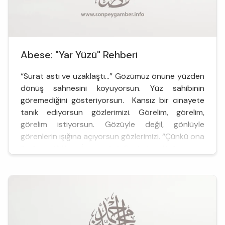
Abese: "Yar Yüzü" Rehberi
“Surat astı ve uzaklaştı…” Gözümüz önüne yüzden
dönüş sahnesini koyuyorsun. Yüz sahibinin
göremediğini gösteriyorsun. Kansız bir cinayete
tanık ediyorsun gözlerimizi. Görelim, görelim,
görelim istiyorsun. Gözüyle değil, gönlüyle
görenlerin ışığına açıyorsun gözlerimizi. “Çünkü ona
âmâ geldi.” Yüz… İnsan yüzü. Senin tecelligâhın. Işı...