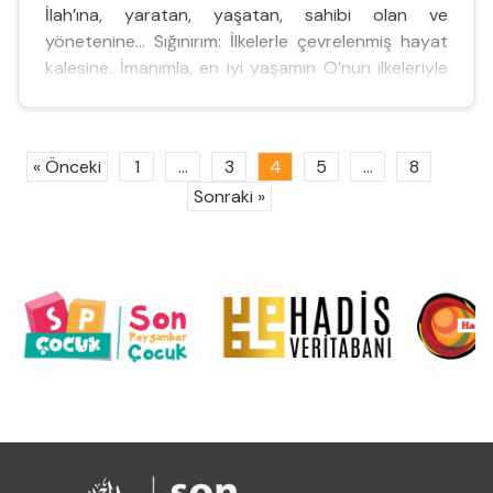
İlah’ına, yaratan, yaşatan, sahibi olan ve
yönetenine... Sığınırım: İlkelerle çevrelenmiş hayat
kalesine. İmanımla, en iyi yaşamın O’nun ilkeleriyle
mümkün olabileceğine olan güvenimle adım atarım.
Ve o yaşam alanından dı...
« Önceki
1
...
3
4
5
...
8
Sonraki »