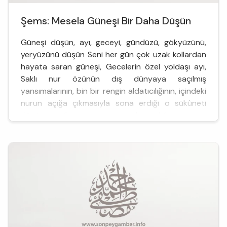
Şems: Mesela Güneşi Bir Daha Düşün
Güneşi düşün, ayı, geceyi, gündüzü, gökyüzünü,
yeryüzünü düşün Seni her gün çok uzak kollardan
hayata saran güneşi, Gecelerin özel yoldaşı ayı,
Saklı nur özünün dış dünyaya saçılmış
yansımalarının, bin bir rengin aldatıcılığının, içindeki
nurun açığa çıkmasıyla sona erdiği o sükûneti
düşün, o nihayet seni sana duyurabilen geceyi,
Aydınlığın tam neşelendiği o şen şakrak gündüzü, o
illa k...