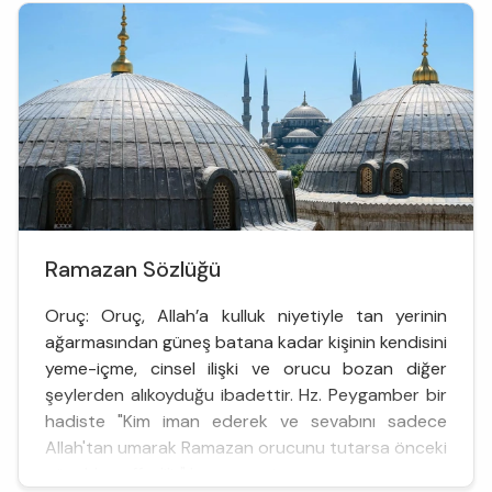
yaptırdığı iki, dört, altı minareli selâtin cam...
Ramazan Sözlüğü
Oruç: Oruç, Allah’a kulluk niyetiyle tan yerinin
ağarmasından güneş batana kadar kişinin kendisini
yeme-içme, cinsel ilişki ve orucu bozan diğer
şeylerden alıkoyduğu ibadettir. Hz. Peygamber bir
hadiste "Kim iman ederek ve sevabını sadece
Allah'tan umarak Ramazan orucunu tutarsa önceki
günahları affedilir" buyurmuştur.