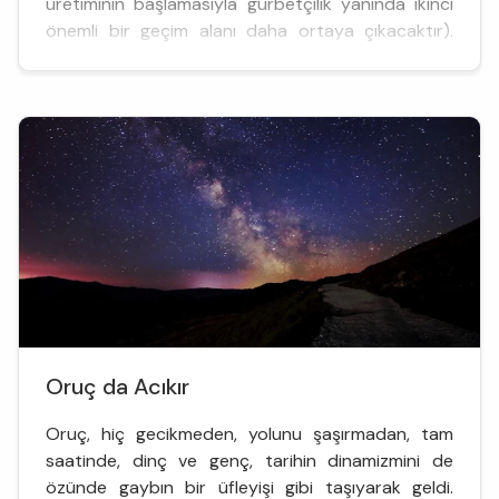
üretiminin başlamasıyla gurbetçilik yanında ikinci
önemli bir geçim alanı daha ortaya çıkacaktır).
Meyve, ...
Oruç da Acıkır
Oruç, hiç gecikmeden, yolunu şaşırmadan, tam
saatinde, dinç ve genç, tarihin dinamizmini de
özünde gaybın bir üfleyişi gibi taşıyarak geldi.