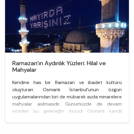
Ramazan’ın Aydınlık Yüzleri: Hilal ve
Mahyalar
Kendine has bir Ramazan ve ibadet kültürü
oluşturan Osmanlı İstanbul’unun özgün
uygulamalarından biri de mübarek ayda minarelere
mahyalar asılmasıdır. Günümüzde de devam
ettirilen bu geleneğin mucidi Osmanlı kandil
ustalarıdır. Kandil yakma geleneği İslam
dünyasında yaygınken, mahyacılığın İstanbul'a
özgü dinî bir sanat olmasının nedeni, padişahların