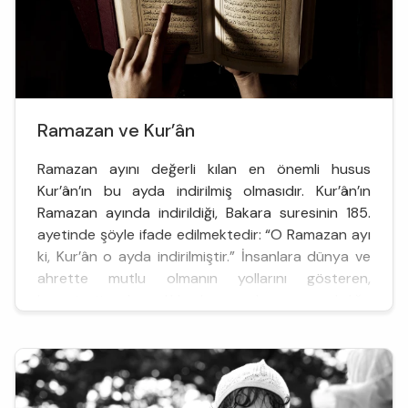
Ramazan ve Kur’ân
Ramazan ayını değerli kılan en önemli husus
Kur’ân’ın bu ayda indirilmiş olmasıdır. Kur’ân’ın
Ramazan ayında indirildiği, Bakara suresinin 185.
ayetinde şöyle ifade edilmektedir: “O Ramazan ayı
ki, Kur’ân o ayda indirilmiştir.” İnsanlara dünya ve
ahrette mutlu olmanın yollarını gösteren,
beşeriyeti karanlıklardan çıkarıp aydınlığa
kavuşturan Kur’ân-ı Kerîm, Ramazan ayının yirmi
yedinci gecesi olan...