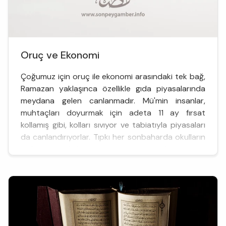
Oruç ve Ekonomi
Çoğumuz için oruç ile ekonomi arasındaki tek bağ,
Ramazan yaklaşınca özellikle gıda piyasalarında
meydana gelen canlanmadır. Mü'min insanlar,
muhtaçları doyurmak için adeta 11 ay fırsat
kollamış gibi, kolları sıvıyor ve tabiatıyla piyasaları
da canlandırıyorlar. Tıpkı her sonbaharda okulların
açılışı sırasında kırtasiye ve giyim piyasalarını...