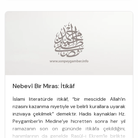
Oruç İslam dışında diğer dinlerde de yer alan bir
ibadettir. Diğ...
Nebevî Bir Miras: İtikâf
İslami literatürde itikâf, “bir mescidde Allah’ın
rızasını kazanma niyetiyle ve belirli kurallara uyarak
inzivaya çekilmek” demektir. Hadis kaynakları Hz.
Peygamber’in Medine’ye hicretten sonra her yıl
ramazanın son on gününde itikâfa çekildiğini,
hanımlarının da genelde Rasûl-i Ekrem’le birlikte