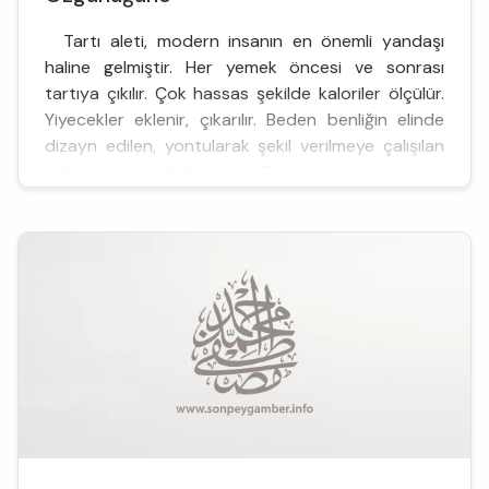
Tartı aleti, modern insanın en önemli yandaşı
haline gelmiştir. Her yemek öncesi ve sonrası
tartıya çıkılır. Çok hassas şekilde kaloriler ölçülür.
Yiyecekler eklenir, çıkarılır. Beden benliğin elinde
dizayn edilen, yontularak şekil verilmeye çalışılan
tahta parçası haline gelir. Beden insana bir sınır
sağlar. Nerede başla...