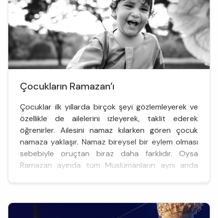
Çocukların Ramazan’ı
Çocuklar ilk yıllarda birçok şeyi gözlemleyerek ve
özellikle de ailelerini izleyerek, taklit ederek
öğrenirler. Ailesini namaz kılarken gören çocuk
namaza yaklaşır. Namaz bireysel bir eylem olması
sebebiyle oruçtan biraz daha farklıdır. Oysa
Ramazan ayında tüm Müslümanların aynı anda
iftar sofrasına oturduğunu gören çocuk, oruç ile
Müslüman olmanın insan hayatına getirdiği
farklılığın bilincine va...