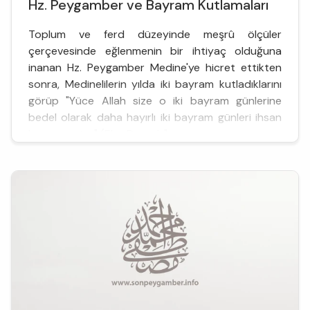
Hz. Peygamber ve Bayram Kutlamaları
Toplum ve ferd düzeyinde meşrû ölçüler
çerçevesinde eğlenmenin bir ihtiyaç olduğuna
inanan Hz. Peygamber Medine'ye hicret ettikten
sonra, Medinelilerin yılda iki bayram kutladıklarını
görüp "Yüce Allah size o iki bayram günlerine
bedel olarak daha hayırlı iki bayram günleri ihsan
buyurmuştur" (Ebu Davud, "...