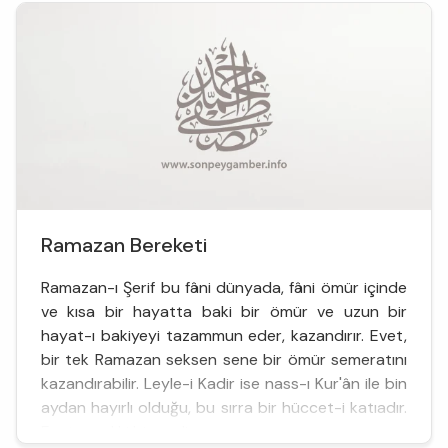
Ramazan Bereketi
Ramazan-ı Şerif bu fâni dünyada, fâni ömür içinde
ve kısa bir hayatta baki bir ömür ve uzun bir
hayat-ı bakiyeyi tazammun eder, kazandırır. Evet,
bir tek Ramazan seksen sene bir ömür semeratını
kazandırabilir. Leyle-i Kadir ise nass-ı Kur'ân ile bin
aydan hayırlı olduğu, bu sırra bir hüccet-i katıadır.
Evet, nasıl ki bir padiş...