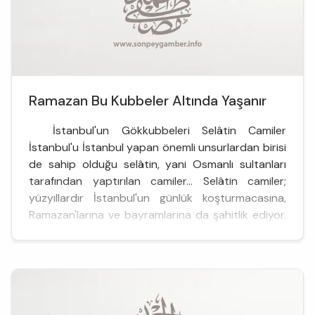
Ramazan Bu Kubbeler Altında Yaşanır
İstanbul'un Gökkubbeleri Selâtin Camiler
İstanbul'u İstanbul yapan önemli unsurlardan birisi
de sahip olduğu selâtin, yani Osmanlı sultanları
tarafından yaptırılan camiler... Selâtin camiler;
yüzyıllardır İstanbul'un günlük koşturmacasına,
Ramazan'larına ve bayramlarına da şahitlik ediyor.
Bu şahitliklerle birlikte nice geleneğ...