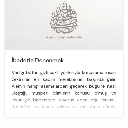
İbadetle Denenmek
Varlığı bütün gizli saklı yönleriyle kurcalama insan
zekâsının en kadim meraklarının başında gelir.
Âlemin hangi aşamalardan geçerek bugüne nasıl
ulaştığı, müspet bilimlerin konusu olmuş ve
insanlığın birbirinden tevarüs eden bilgi birikimi,
Kur'ân'da da insan aklının ve merakının sürekli
olarak yönlendirildiği bu alanda hep...