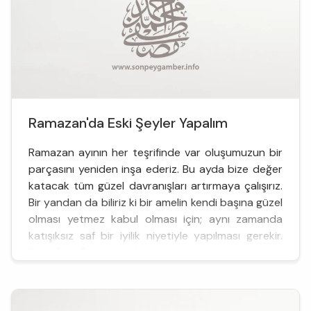
Ramazan'da Eski Şeyler Yapalım
Ramazan ayının her teşrifinde var oluşumuzun bir
parçasını yeniden inşa ederiz. Bu ayda bize değer
katacak tüm güzel davranışları artırmaya çalışırız.
Bir yandan da biliriz ki bir amelin kendi başına güzel
olması yetmez kabul olması için; aynı zamanda
katışıksız saf bir iyilik niyetiyle yapılması gerekir.
Buna "ihlas" diyoruz. Yani tüm amellerini...