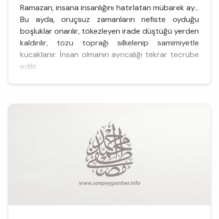
Ramazan, insana insanlığını hatırlatan mübarek ay…
Bu ayda, oruçsuz zamanların nefiste oyduğu
boşluklar onarılır, tökezleyen irade düştüğü yerden
kaldırılır, tozu toprağı silkelenip samimiyetle
kucaklanır. İnsan olmanın ayrıcalığı tekrar tecrübe
edilir.
Ramazanla, orucu oruç yapan o “kendini tutma”,
kalıptan kalbe ilerleyen bir yolculuğa başlar. Bu
yolculukta her yeni gün yeni bir etap demektir ve...