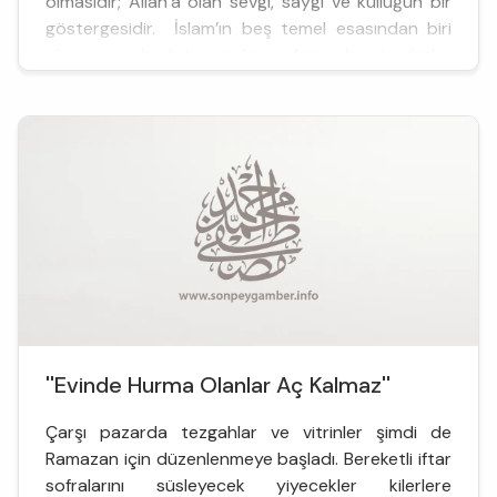
olmasıdır; Allah’a olan sevgi, saygı ve kulluğun bir
göstergesidir. İslam’ın beş temel esasından biri
olan oruç ibadeti, yapılması farz olan ibadetler
içinde yer alır. Sevabını ve karşılığını, Allah’ın “Ben
vereceğim” dediği oruç ibadeti insan ne...
''Evinde Hurma Olanlar Aç Kalmaz''
Çarşı pazarda tezgahlar ve vitrinler şimdi de
Ramazan için düzenlenmeye başladı. Bereketli iftar
sofralarını süsleyecek yiyecekler kilerlere