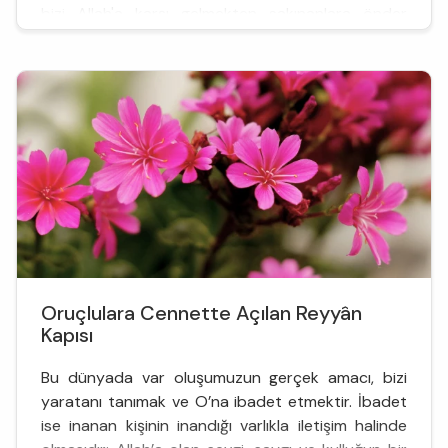
bizi Allah'a karşı gelmekten sakınanlara önder
eyle.” 2 / Müminun, 109 “Ey Rabbimiz! Biz iman
e...
Oruçlulara Cennette Açılan Reyyân
Kapısı
Bu dünyada var oluşumuzun gerçek amacı, bizi
yaratanı tanımak ve O’na ibadet etmektir. İbadet
ise inanan kişinin inandığı varlıkla iletişim halinde