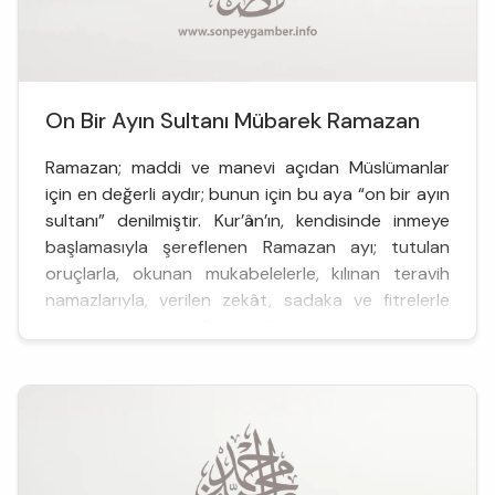
On Bir Ayın Sultanı Mübarek Ramazan
Ramazan; maddi ve manevi açıdan Müslümanlar
için en değerli aydır; bunun için bu aya “on bir ayın
sultanı” denilmiştir. Kur’ân’ın, kendisinde inmeye
başlamasıyla şereflenen Ramazan ayı; tutulan
oruçlarla, okunan mukabelelerle, kılınan teravih
namazlarıyla, verilen zekât, sadaka ve fitrelerle
değerlendirilmelidir. Bu ayın f...