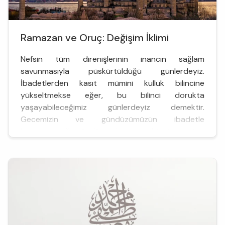
Ramazan ve Oruç: Değişim İklimi
Nefsin tüm direnişlerinin inancın sağlam
savunmasıyla püskürtüldüğü günlerdeyiz.
İbadetlerden kasıt mümini kulluk bilincine
yükseltmekse eğer, bu bilinci dorukta
yaşayabileceğimiz günlerdeyiz demektir.
Gecemizin ve gündüzümüzün ibadetle
harmanlandığı, gündüz uykumuzun bile ibadetten
sayıldığı, ağız kokumuzun Allah katında misk
kokusundan fazla değer taşıdığı günlerde… Hayır
işleme potansiyelimize ...