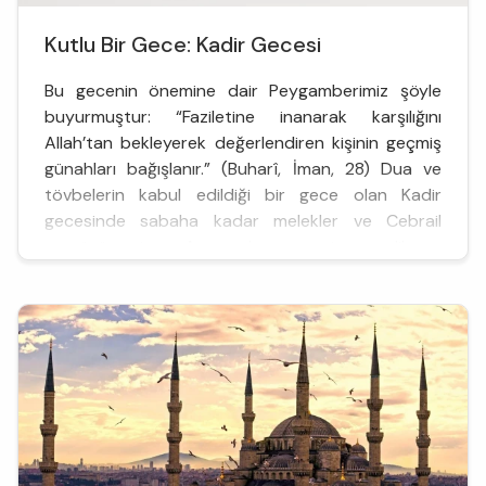
Kutlu Bir Gece: Kadir Gecesi
Bu gecenin önemine dair Peygamberimiz şöyle
buyurmuştur: “Faziletine inanarak karşılığını
Allah’tan bekleyerek değerlendiren kişinin geçmiş
günahları bağışlanır.” (Buharî, İman, 28) Dua ve
tövbelerin kabul edildiği bir gece olan Kadir
gecesinde sabaha kadar melekler ve Cebrail
yeryüzüne iner. Ayrıca bu gecenin esenlik ve
mutluluk g...