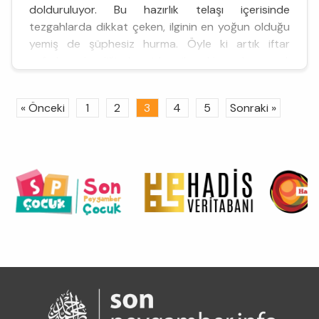
dolduruluyor. Bu hazırlık telaşı içerisinde
tezgahlarda dikkat çeken, ilginin en yoğun olduğu
yemiş de şüphesiz hurma. Öyle ki artık iftar
sofraları dendiğinde pide gibi akla gelen sayılı
şeylerden biridir hurm...
« Önceki
1
2
3
4
5
Sonraki »