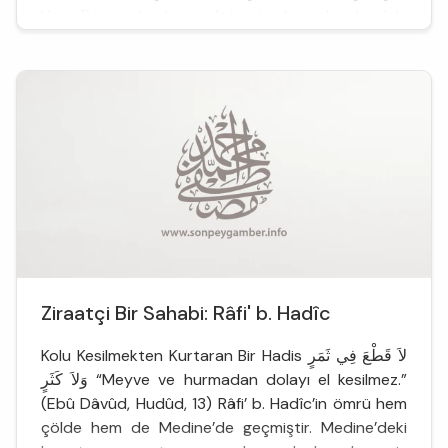
Hz. Peygamber’in vefatı toplumsal alandaki
problemlere olduğu gibi bu kavramları anlama ve
anlam...
Ziraatçi Bir Sahabi: Râfi' b. Hadîc
Kolu Kesilmekten Kurtaran Bir Hadis لاَ قَطْعَ فِي ثَمَرٍ
وَلاَ كَثَرٍ “Meyve ve hurmadan dolayı el kesilmez.”
(Ebû Dâvûd, Hudûd, 13) Râfi’ b. Hadîc’in ömrü hem
çölde hem de Medine’de geçmiştir. Medine’deki