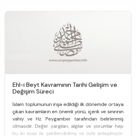
Rasûlullah (sav)'ın genlerini taşıyan ve O'nun
terbiyesi ...
Ehl-i Beyt Kavramının Tarihi Gelişim ve
Değişim Süreci
İslam toplumunun inşa edildiği ilk dönemde ortaya
çıkan kavramların en önemli yönü, içerik ve sınırının
vahiy ve Hz. Peygamber tarafından belirlenmiş
olmasıdır. Değer yargıları, algılar ve yorumlar hep
bu iki esas ile şekillendirilmiş ve öyle anlaşılmıştır.