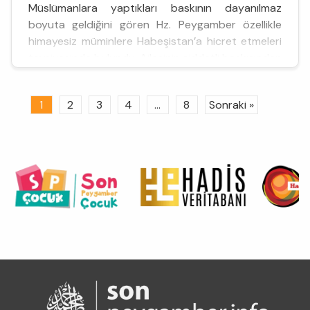
Müslümanlara yaptıkları baskının dayanılmaz
boyuta geldiğini gören Hz. Peygamber özellikle
himayesiz müminlere Habeşistan’a hicret etmeleri
tavsiyesinde bulundu. Ailesinin şiddetli baskısından
bunalan Mus’ab b. Umeyr (ra) de tebliğin 5. (M.
615) yılında on bir erkekle dört kadından oluşan ilk
1
2
3
4
...
8
Sonraki »
hicret kafilesiyl...