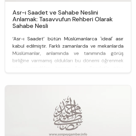
Asr-ı Saadet ve Sahabe Neslini
Anlamak: Tasavvufun Rehberi Olarak
Sahabe Nesli
‘Asr-ı Saadet’ bütün Müslümanlarca 'ideal' asır
kabul edilmiştir. Farklı zamanlarda ve mekanlarda
Müslümanlar, anlamında ve tanımında görüş
birliğine varmamış oldukları bu dönemi öğrenmek
ister, yaşadıkları zamanı Asr-ı Saadet’e göre
muhasebe eder, sıkıntıya düştükleri dönemleri
Asr-ı Saadet’ten ...