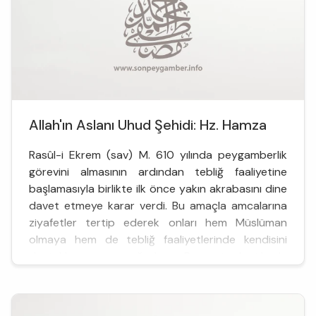
Allah'ın Aslanı Uhud Şehidi: Hz. Hamza
Rasûl-i Ekrem (sav) M. 610 yılında peygamberlik
görevini almasının ardından tebliğ faaliyetine
başlamasıyla birlikte ilk önce yakın akrabasını dine
davet etmeye karar verdi. Bu amaçla amcalarına
ziyafetler tertip ederek onları hem Müslüman
olmaya hem de tebliğ faaliyetlerinde kendisini
desteklemeye çağırdı. Bu toplantılarda
amcalarından Ebû Leheb a&cc...