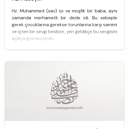
Hz. Muhammed (sav) iyi ve müşfik bir baba, aynı
zamanda merhametli bir dede idi. Bu sebeple
gerek çocuklarına gerekse torunlarına karşı samimi
ve içten bir sevgi besliyor, yeri geldikçe bu sevgisini
açıkça gösteriyordu.
O’nun sevgisinden en fazla nasiplenenler kızı
Fatıma (r.anha) ile onun çocukları Hz. Hasan ile Hz.
Hüseyin olmuştur. Fatıma (r.anha), en küçük ve
kendisinden sonra yaşayan tek çocu...