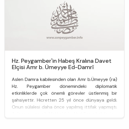
Hz. Peygamber'in Habeş Kralına Davet
Elçisi Amr b. Ümeyye Ed-Damrî
Aslen Damra kabilesinden olan Amr b.Ümeyye (ra)
Hz. Peygamber dönemindeki diplomatik
etkinliklerde çok önemli görevler üstlenmiş bir
şahsiyettir. Hicretten 25 yıl önce dünyaya geldi.
Onun sülalesi daha önce yapılmış ittifak yapmıştı.
Anlaşması gereği Mekke’deki Abd Şems kabilesinin
bir kolunu oluşturuyordu. Rasûlullah (sav)’ın ...