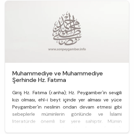
Muhammediye ve Muhammediye
Şerhinde Hz. Fatıma
Giriş Hz. Fatıma (r.anha); Hz. Peygamber'in sevgili
kızı olması, ehl-i beyt içinde yer alması ve yüce
Peygamber'in neslinin ondan devam etmesi gibi
sebeplerle müminlerin gönlünde ve İslami
literatürde önemli bir yere sahiptir. Mümin
hanımların övüncü olan Hz. Fatıma (r.anha);