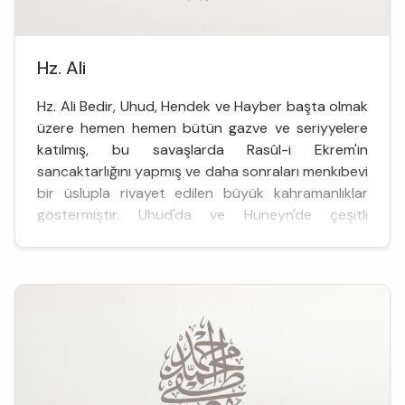
Hz. Ali
Hz. Ali Bedir, Uhud, Hendek ve Hayber başta olmak
üzere hemen hemen bütün gazve ve seriyyelere
katılmış, bu savaşlarda Rasûl-i Ekrem'in
sancaktarlığını yapmış ve daha sonraları menkıbevi
bir üslupla rivayet edilen büyük kahramanlıklar
göstermiştir. Uhud'da ve Huneyn'de çeşitli
yerlerinden yara almasına rağmen Hz. Peygamber'i
büt...