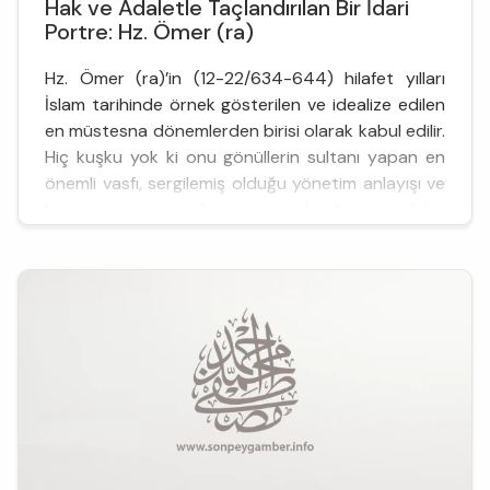
Hak ve Adaletle Taçlandırılan Bir İdari
Portre: Hz. Ömer (ra)
Hz. Ömer (ra)’in (12-22/634-644) hilafet yılları
İslam tarihinde örnek gösterilen ve idealize edilen
en müstesna dönemlerden birisi olarak kabul edilir.
Hiç kuşku yok ki onu gönüllerin sultanı yapan en
önemli vasfı, sergilemiş olduğu yönetim anlayışı ve
bu yönetim anlayışını taçlandıran adalet
konusundaki hassasiyetidir. Hen&uu...