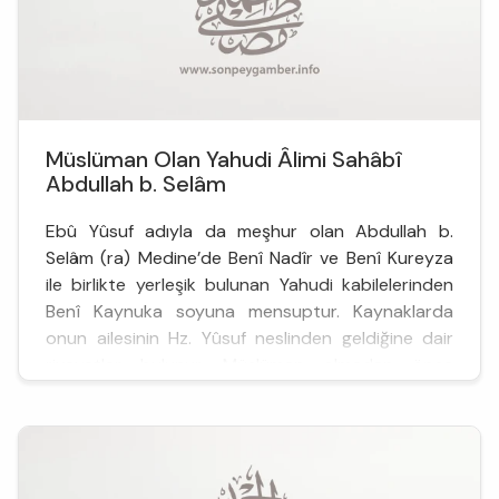
Müslüman Olan Yahudi Âlimi Sahâbî
Abdullah b. Selâm
Ebû Yûsuf adıyla da meşhur olan Abdullah b.
Selâm (ra) Medine’de Benî Nadîr ve Benî Kureyza
ile birlikte yerleşik bulunan Yahudi kabilelerinden
Benî Kaynuka soyuna mensuptur. Kaynaklarda
onun ailesinin Hz. Yûsuf neslinden geldiğine dair
rivayetler bulunur. Müslüman olmadan önce
Medine’deki Yahudi âlimlerinin önd...