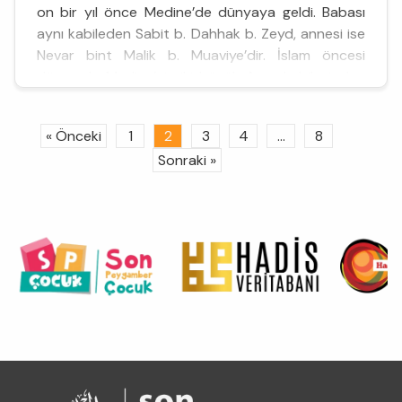
on bir yıl önce Medine’de dünyaya geldi. Babası
aynı kabileden Sabit b. Dahhak b. Zeyd, annesi ise
Nevar bint Malik b. Muaviye’dir. İslam öncesi
dönemde Medine’nin iki büyük Arap kabilesi olan
Evs ve Hazrec kabilesi arasında gerçekleşen ...
« Önceki
1
2
3
4
...
8
Sonraki »