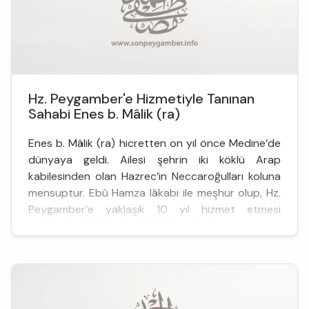
Hz. Peygamber'e Hizmetiyle Tanınan
Sahabi Enes b. Mâlik (ra)
Enes b. Mâlik (ra) hicretten on yıl önce Medine’de
dünyaya geldi. Ailesi şehrin iki köklü Arap
kabilesinden olan Hazrec’in Neccaroğulları koluna
mensuptur. Ebû Hamza lâkabı ile meşhur olup, Hz.
Peygamber’e yaklaşık 10 yıl hizmet etmesi
sebebiyle “Hâdimü'n-Nebî”olarak da tanınmıştır.
Kaynaklarda Enes (ra)’in babası Mâlik b...