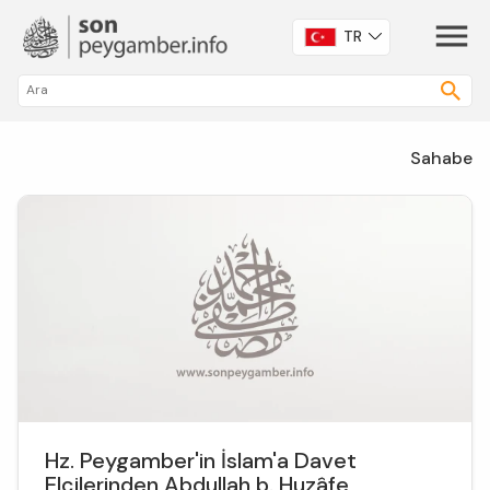
TR
Sahabe
Hz. Peygamber'in İslam'a Davet
Elçilerinden Abdullah b. Huzâfe