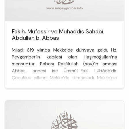
Fakih, Müfessir ve Muhaddis Sahabi
Abdullah b. Abbas
Miladi 619 yılında Mekke’de dünyaya geldi. Hz.
Peygamber’in kabilesi olan Haşimoğulları’na
mensuptur. Babası Rasûlullah (sav)’ın amcası
Abbas, annesi ise Ümmü’l-Fazl Lübâbe’dir.
Çocukluk yıllarını Mekke’de tamamladı. Mekke’nin
Müslümanlar tarafından fethinden sonra ailesiyle
birlikte Medine’ye göç etti. Bu dönemde Hz.
Peygamber&rsq...