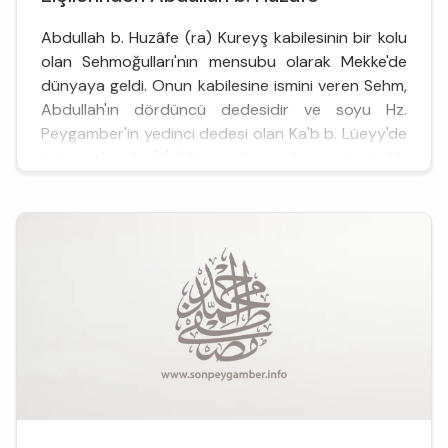
Abdullah b. Huzâfe (ra) Kureyş kabilesinin bir kolu
olan Sehmoğulları'nın mensubu olarak Mekke'de
dünyaya geldi. Onun kabilesine ismini veren Sehm,
Abdullah'ın dördüncü dedesidir ve soyu Hz.
Peygamber'in yedinci dedesi olan Ka'b b. Lüeyy'de
birleşmektedir. [1] İslâmiyet'in yayılmaya başladığı
ilk günlerde Müslüman olan Abdullah b. Huzâfe (...