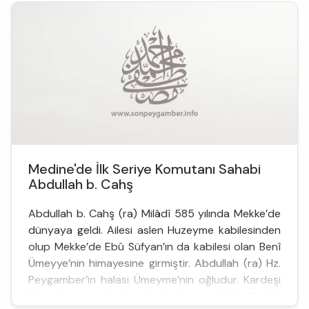
Medine'de İlk Seriye Komutanı Sahabi
Abdullah b. Cahş
Abdullah b. Cahş (ra) Milâdî 585 yılında Mekke’de
dünyaya geldi. Ailesi aslen Huzeyme kabilesinden
olup Mekke’de Ebû Süfyan’ın da kabilesi olan Benî
Ümeyye’nin himayesine girmiştir. Abdullah (ra) Hz.
Peygamber’in halası Ümeyme’nin oğludur. Kardeşi
Zeyneb binti Cahş (r.anha) ise, Allah Rasûlü