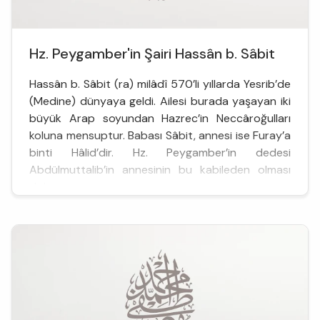
Hz. Peygamber'in Şairi Hassân b. Sâbit
Hassân b. Sâbit (ra) milâdî 570’li yıllarda Yesrib’de
(Medine) dünyaya geldi. Ailesi burada yaşayan iki
büyük Arap soyundan Hazrec’in Neccâroğulları
koluna mensuptur. Babası Sâbit, annesi ise Furay’a
binti Hâlid’dir. Hz. Peygamber’in dedesi
Abdülmuttalib’in annesinin bu kabileden olması
dolayıs...