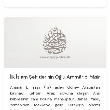
zamanda Efendimizin amcası Hz. Abbas’ın eşi,
Peygamberimizin diğer amcası Hz. H...
İlk İslam Şehitlerinin Oğlu Ammâr b. Yâsir
Ammâr b. Yâsir (ra), aslen Güney Arabistan
kaynaklı Kahtânî Arap soyuna ulaşan Ans
kabilesinin Yâm koluna mensuptur. Babası Yâsir,
Yemen’den Mekke’ye gelip Kureyş’in önemli