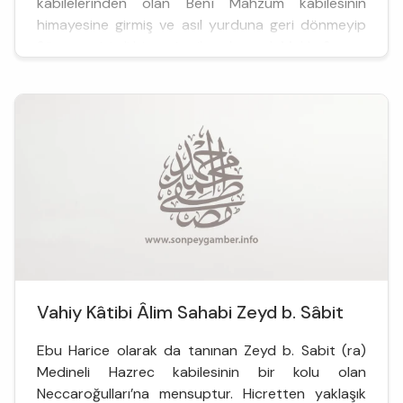
kabilelerinden olan Benî Mahzûm kabilesinin
himayesine girmiş ve asıl yurduna geri dönmeyip
Sümeyye isimli bir cariye ile evlenerek Mekke&rs...
Vahiy Kâtibi Âlim Sahabi Zeyd b. Sâbit
Ebu Harice olarak da tanınan Zeyd b. Sabit (ra)
Medineli Hazrec kabilesinin bir kolu olan
Neccaroğulları’na mensuptur. Hicretten yaklaşık