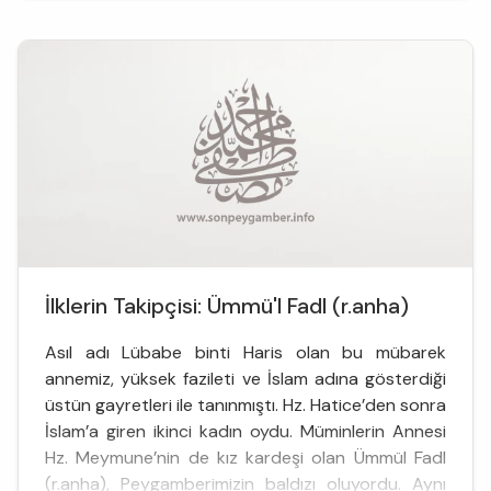
(sav)’nün hanımları arasında yer a...
İlklerin Takipçisi: Ümmü'l Fadl (r.anha)
Asıl adı Lübabe binti Haris olan bu mübarek
annemiz, yüksek fazileti ve İslam adına gösterdiği
üstün gayretleri ile tanınmıştı. Hz. Hatice’den sonra
İslam’a giren ikinci kadın oydu. Müminlerin Annesi
Hz. Meymune’nin de kız kardeşi olan Ümmül Fadl
(r.anha), Peygamberimizin baldızı oluyordu. Aynı