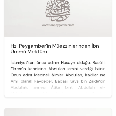
Hz. Peygamber'in Müezzinlerinden İbn
Ümmü Mektûm
İslamiyet'ten önce adının Husayn olduğu, Rasûl-i
Ekrem'in kendisine Abdullah ismini verdiği bilinir.
Onun adını Medineli âlimler Abdullah, Iraklılar ise
Amr olarak kaydeder. Babası Kays bin Zaide’dir.
Abdullah, annesi Âtike bint Abdullah el-
Mahzûmiyye'nin künyesi olup ona nisbetle İbn
Ümmü Mektûm diye tanınmıştır. Anadan doğma
âmâ olduğu...