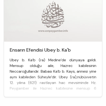
Ensarın Efendisi Ubey b. Ka'b
Ubey b. Ka‘b (ra) Medine’de dünyaya geldi.
Mensup olduğu aile, Hazrec kabilesinin
Neccaroğullarıdır. Babası Ka‘b b. Kays, annesi yine
aynı kabileden Süheyle’dir. Ubey (ra),nübüvvetin
12. yılına (621) rastlayan hac mevsiminde Hz.
Peygamber ile Hazrec kabilesine mensup 6
Medinelinin Mina’da bir araya gelmesiyle
gerçekleşen 1. Akabe biatından sonra Müslüman
oldu. Bunun ...