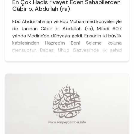
En Çok Hadis rivayet Eden Sahabilerden
Câbir b. Abdullah (ra)
Ebû Abdurrahman ve Ebû Muhammed künyeleriyle
de tanınan Câbir b. Abdullah (ra), Miladi 607
yılında Medine'de dünyaya geldi. Ensar'ın iki büyük
kabilesinden Hazrec'in Benî Seleme koluna
mensuptur. Babası Uhud Gazvesi'nde ilk şehid
düşen sahâbî Abdullah b. Amr b. Haram, annesi ise
hanım sahâbîlerden Enîse (Üneyse) b...