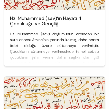
Hz. Muhammed (sav)’in Hayatı 4:
Çocukluğu ve Gençliği
Hz. Muhammed (sav) doğumunun ardından bir
süre annesi Âmine’nin yanında kalmış, daha sonra
âdet olduğu üzere sütanneye verilmiştir.
Çocukların sütanneye verilmesinde temel sebep
çocukların şehir yerine daha sağlıklı olan çöl
havasında büyümelerini sağlamak, ayrıca konuşma
çağında fasih Arapça öğrenmelerine imkân
vermekti. Hz. Peygamber de bu geleneğe uyularak
Hevâzin kabilesinin Sa‘d b. Bekir kolu...