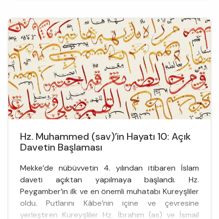
davet sırasında, Hz. Ebû Bekir’in yakın dostları olan
Osman b. Affân, Zübeyr b. Avvâm, Abdurrahman b.
Avf, Talha b...
Hz. Muhammed (sav)’in Hayatı 10: Açık
Davetin Başlaması
Mekke’de nübüvvetin 4. yılından itibaren İslam
daveti açıktan yapılmaya başlandı. Hz.
Peygamber’in ilk ve en önemli muhatabı Kureyşliler
oldu. Putlarını Kâbe’nin içine ve çevresine
yerleştiren Kureyşliler Hz. İbrahim (as) ve İsmail