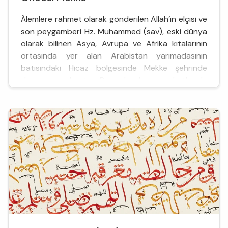
Âlemlere rahmet olarak gönderilen Allah’ın elçisi ve
son peygamberi Hz. Muhammed (sav), eski dünya
olarak bilinen Asya, Avrupa ve Afrika kıtalarının
ortasında yer alan Arabistan yarımadasının
batısındaki Hicaz bölgesinde Mekke şehrinde
dünyaya gelmiştir. Bu sebeple ana hatlarıyla
Mekke tarihi ve bu arada Kâbe ve Kureyş’ten
bahsetmek faydalı görülmektedir.
Mekke’nin bilinen tarihi Hz. İbrahim (as) ...