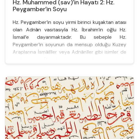
Hz. Muhammed (sav)’in Hayatı 2: Hz.
Peygamber’in Soyu
Hz. Peygamber’in soyu yirmi birinci kuşaktan atası
olan Adnân vasıtasıyla Hz. İbrahim’in oğlu Hz.
İsmail’e dayanmaktadır. Bu sebeple Hz.
Peygamber’in soyunun da mensup olduğu Kuzey
Araplarına İsmâilîler veya Adnânîler gibi isimler de
verilmektedir (Araplar’ın diğer ana kolu, anayurdu
Güney Arabistan olan Kahtânîler’dir). Hz.
Peygamber’in Adnân’a kadar soy kütüğü kesin
olarak bilinmekte olup şöyled...