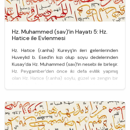
Hz. Muhammed (sav)’in Hayatı 5: Hz.
Hatice ile Evlenmesi
Hz. Hatice (r.anha) Kureyş’in ileri gelenlerinden
Huveylid b. Esed’in kızı olup soyu dedelerinden
Kusay’da Hz. Muhammed (sav)’in nesebi ile birleşir.
Hz. Peygamber’den önce iki defa evlilik yapmış
olan Hz. Hatice (r.anha) soylu, güzel ve zengin bir
hanımdı. İkinci kocasının ölümünden sonra
Kureyş’in ileri gelenlerinden evlilik teklifleri almakla
birlikte hiçbirine olumlu cevap verme...