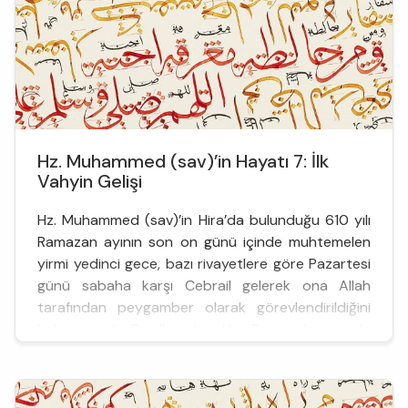
Hz. Muhammed (sav)’in Hayatı 7: İlk
Vahyin Gelişi
Hz. Muhammed (sav)’in Hira’da bulunduğu 610 yılı
Ramazan ayının son on günü içinde muhtemelen
yirmi yedinci gece, bazı rivayetlere göre Pazartesi
günü sabaha karşı Cebrail gelerek ona Allah
tarafından peygamber olarak görevlendirildiğini
haber verdi. Bu ilk vahyi Hz. Peygamber şöyle
anlatmaktadır. O gece Cebrâil bana gelerek “Oku!”
(İkra’) dedi. Ben okuma bilmediğimi söyledim.
Bunun üzerine melek ...