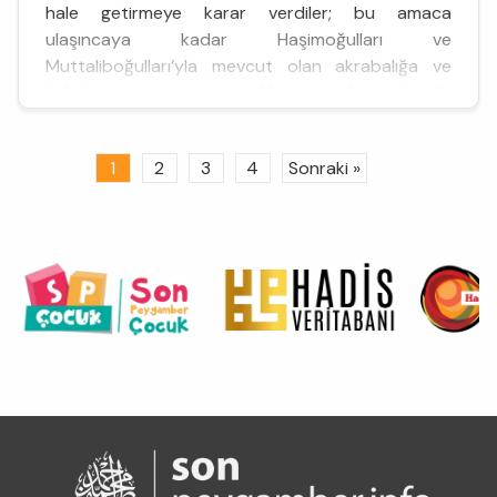
hale getirmeye karar verdiler; bu amaca
ulaşıncaya kadar Haşimoğulları ve
Muttaliboğulları’yla mevcut olan akrabalığa ve
hukuka riayet etmeyeceklerini söyleyip bu iki
zümreyi düşman ilan ettiler; kendileriyle
konuşmamaya, kız alıp vermemeye ve alışveriş
1
2
3
4
Sonraki »
yapmamaya karar verdiler; boykotun şartlarını bir
k...