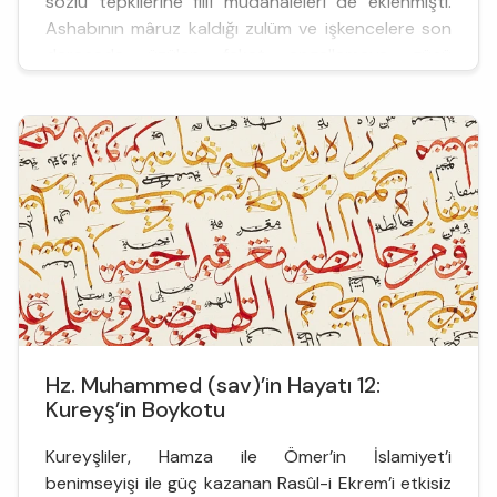
sözlü tepkilerine fiilî müdahaleleri de eklenmişti.
Ashabının mâruz kaldığı zulüm ve işkencelere son
derecede üzülen fakat engellemeye gücü
yetmeyen Rasûlullah, müslümanlara, dinlerini
yaşayabilecekleri ve can güvenliğine sahip
olabilecekleri bir yer olarak&nb...
Hz. Muhammed (sav)’in Hayatı 12:
Kureyş’in Boykotu
Kureyşliler, Hamza ile Ömer’in İslamiyet’i
benimseyişi ile güç kazanan Rasûl-i Ekrem’i etkisiz