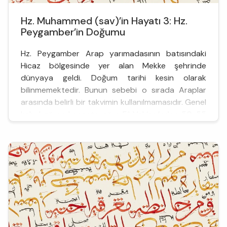
Hz. Muhammed (sav)’in Hayatı 3: Hz.
Peygamber’in Doğumu
Hz. Peygamber Arap yarımadasının batısındaki
Hicaz bölgesinde yer alan Mekke şehrinde
dünyaya geldi. Doğum tarihi kesin olarak
bilinmemektedir. Bunun sebebi o sırada Araplar
arasında belirli bir takvimin kullanılmamasıdır. Genel
kabul gören kanaate göre Fil Vak‘ası’ndan 50-55
gün sonra Rebîülevvel ayında Pazartesi günü
dünyaya gelmiştir. Farklı hesaplamalara göre Hz.
Peygamber’in doğum tarihi 20 N...