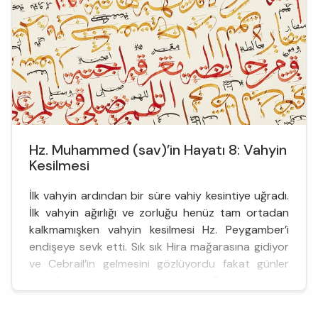
Hz. Muhammed (sav)’in Hayatı 8: Vahyin
Kesilmesi
İlk vahyin ardından bir süre vahiy kesintiye uğradı.
İlk vahyin ağırlığı ve zorluğu henüz tam ortadan
kalkmamışken vahyin kesilmesi Hz. Peygamber’i
endişeye sevk etti. Sık sık Hira mağarasına gidiyor
ve Cebrail’in gelmesini gözlüyordu fakat günler
geçtiği halde melek gelmiyordu. Hz. Peygamber bu
dönemde Rabbinin kendisini terk ettiği zannına
kapılarak endişeli günler geçirdi. Kaynaklarda