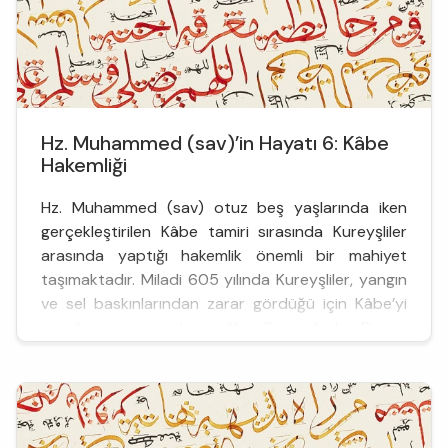
Hz. Muhammed (sav)’in Hayatı 6: Kâbe
Hakemliği
Hz. Muhammed (sav) otuz beş yaşlarında iken
gerçekleştirilen Kâbe tamiri sırasında Kureyşliler
arasında yaptığı hakemlik önemli bir mahiyet
taşımaktadır. Miladi 605 yılında Kureyşliler, yangın
ve sel baskınlarından zarar gördüğü için Kâbe’yi
yeniden inşa etmek istediler. O sırada bir Bizans
gemisinin Cidde yakınlarındaki Şu‘aybe limanında
karaya oturduğu haberi Mekke’ye ulaştı. Rivayete
göre gemi ...