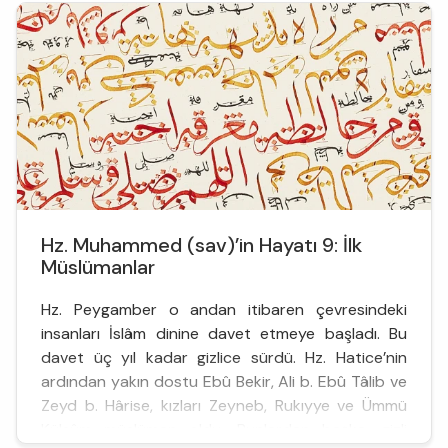
“fetretü’...
Hz. Muhammed (sav)’in Hayatı 9: İlk
Müslümanlar
Hz. Peygamber o andan itibaren çevresindeki
insanları İslâm dinine davet etmeye başladı. Bu
davet üç yıl kadar gizlice sürdü. Hz. Hatice’nin
ardından yakın dostu Ebû Bekir, Ali b. Ebû Tâlib ve
Zeyd b. Hârise, kızları Zeyneb, Rukıyye ve Ümmü
Külsûm müslüman oldu. Bunlardan başka, gizli