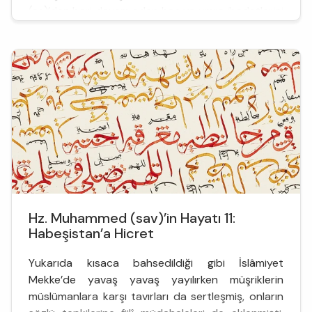
(as)’den beri devam eden hac ve umre ibadetlerini
de idare ediyor ve bundan dolayı diğer kabileler
arasında bir imtiyaz ve itibara sahip
bulunuyorlardı. Onlar Kâbe’yi z...
Hz. Muhammed (sav)’in Hayatı 11:
Habeşistan’a Hicret
Yukarıda kısaca bahsedildiği gibi İslâmiyet
Mekke’de yavaş yavaş yayılırken müşriklerin
müslümanlara karşı tavırları da sertleşmiş, onların