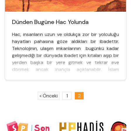
Dünden Bugüne Hac Yolunda
Hac, insanların uzun ve oldukça zor bir yolculuğu
hayatları pahasına göze aldıkları bir ibadettir.
Teknolojinin, ulaşım imkanlarının bugünkü kadar
gelişmediği bir dünyada ibadet için kıtaları aşıp bir
yerden başka bir yere gitmek ve tekrar eve
dönmek ancak inançla açıklanabilir. İslam
öncesinde ve sonrasında insanlar, gruplar halinde
ya da bireysel olarak; deve, at, demiryolu, araba,
otobüs ...
« Önceki
1
2