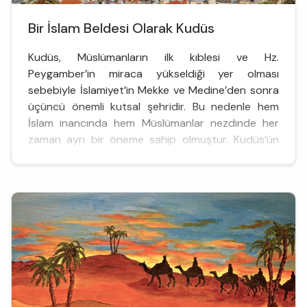
Bir İslam Beldesi Olarak Kudüs
Kudüs, Müslümanların ilk kıblesi ve Hz.
Peygamber’in miraca yükseldiği yer olması
sebebiyle İslamiyet’in Mekke ve Medine’den sonra
üçüncü önemli kutsal şehridir. Bu nedenle hem
İslam inancında hem Müslümanlar nezdinde her
zaman ayrı bir öneme sahip olmuştur. Kudüs’ün
fethedilmesi ve bölgede İslamiyet’in hâkim kılınması
Hz. Ebubekir döneminden itibaren Müslümanların
gündeminde olmuştur. 638’de Hz. ...