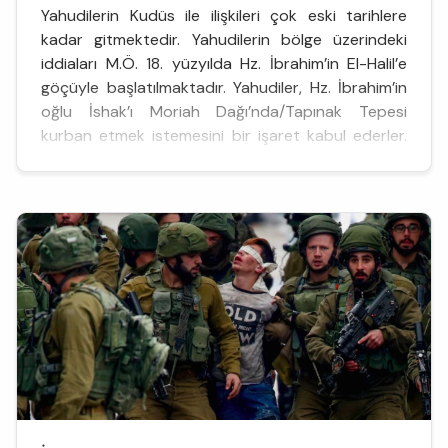
Yahudilerin Kudüs ile ilişkileri çok eski tarihlere
kadar gitmektedir. Yahudilerin bölge üzerindeki
iddiaları M.Ö. 18. yüzyılda Hz. İbrahim’in El-Halil’e
göçüyle başlatılmaktadır. Yahudiler, Hz. İbrahim’in
oğlu İshak’ı Moriah Dağı’nda/Tapınak Tepesi
kurban etmek istemesini bir işaret kabul ederler.
Ayrıca onlara göre burası Yakup’a rüyasında
gösterilen ve Musa’nın vaat edilen topraklara
yaklaştığı...