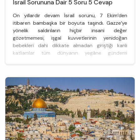
İsrail Sorununa Dair 5 Soru 5 Cevap
On yıllardır devam İsrail sorunu, 7 Ekim’den
itibaren bambaşka bir boyuta taşındı. Gazze’ye
yönelik saldırıların hiçbir insani değer
gözetmemesi, işgal kuvvetlerinin yenidoğan
bebekleri dahi dikkate almadan giriştiği kanlı
katliamlar tüm dünyanın yegâne gündemi
durumunda uzun zamandır. Bu çerçevede,
yaşananların başta Türkiye olmak üzere halklar
üzerinde nasıl bir etkide bulunduğunu beş isme;
Ciha...