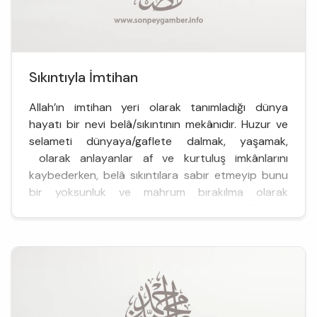
Sıkıntıyla İmtihan
Allah’ın imtihan yeri olarak tanımladığı dünya
hayatı bir nevi belâ/sıkıntının mekânıdır. Huzur ve
selameti dünyaya/gaflete dalmak, yaşamak,
olarak anlayanlar af ve kurtuluş imkânlarını
kaybederken, belâ sıkıntılara sabır etmeyip bunu
bir yoksunluk ve mahrum bırakılma olarak
anlayanlar da bu grup içinde yer alırlar. Belâ ve
sıkıntın...