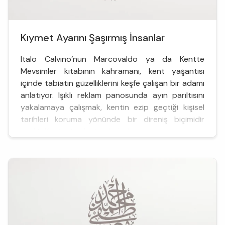
Kıymet Ayarını Şaşırmış İnsanlar
Italo Calvino’nun Marcovaldo ya da Kentte
Mevsimler kitabının kahramanı, kent yaşantısı
içinde tabiatın güzelliklerini keşfe çalışan bir adamı
anlatıyor. Işıklı reklam panosunda ayın parıltısını
yakalamaya çalışmak, kentin ezip geçtiği kişisel
tarihleri koruma yönünde bir direniş biçimidir
sanki. Kent, gönülleri ve bakışları ...