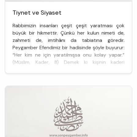
Tiynet ve Siyaset
Rabbimizin insanları çeşit çeşit yaratması çok
büyük bir hikmettir. Çünkü her kulun nimeti de,
zahmeti de, imtihânı da tabiatına göredir.
Peygamber Efendimiz bir hadisinde şöyle buyurur:
“Her kim ne için yaratılmışsa onu kolay yapar.”
(Müslim, Kader, 8) Demek ki kişinin kaderi
karakterine bağlıdır. Fakat karak...