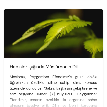
bıraktığı boşlukta?
Henüz ölmedik, ölümü kendi ölümlerimiz üzerinden
tatmadık. Kendini bir an için, ölümün kapıs...
Hadisler Işığında Müslümanın Dili
Mevlamız, Peygamber Efendimiz’e güzel ahlâkı
öğretirken özellikle diline sahip olma konusu
üzerinde durdu ve: “Sakın, başkasını çekiştirene ve
söz taşıyana uyma!” [7] buyurdu. Peygamber
Efendimiz, insanın özellikle iki organına sahip
olmasını tavsiye etti. Dilini ve belini koruyana