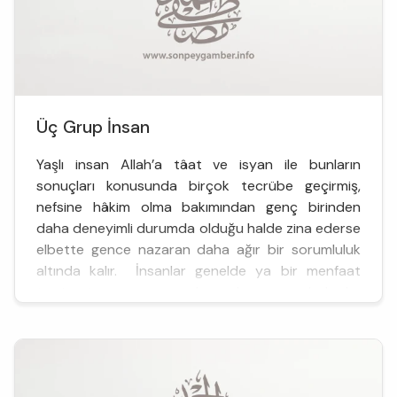
Üç Grup İnsan
Yaşlı insan Allah’a tâat ve isyan ile bunların
sonuçları konusunda birçok tecrübe geçirmiş,
nefsine hâkim olma bakımından genç birinden
daha deneyimli durumda olduğu halde zina ederse
elbette gence nazaran daha ağır bir sorumluluk
altında kalır. İnsanlar genelde ya bir menfaat
temin etme veya zarardan sakınma ya da korku
nedeniyle yalan s&o...