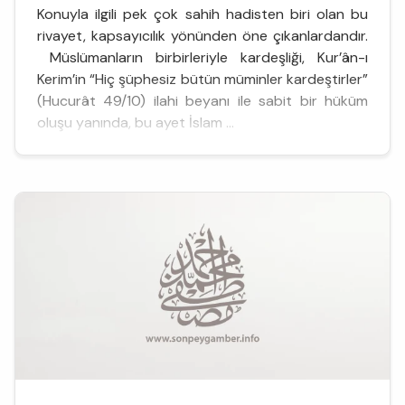
Konuyla ilgili pek çok sahih hadisten biri olan bu
rivayet, kapsayıcılık yönünden öne çıkanlardandır.
Müslümanların birbirleriyle kardeşliği, Kur’ân-ı
Kerim’in “Hiç şüphesiz bütün müminler kardeştirler”
(Hucurât 49/10) ilahi beyanı ile sabit bir hüküm
oluşu yanında, bu ayet İslam ...