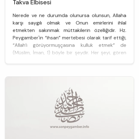
Takva Elbisesi
Nerede ve ne durumda olunursa olunsun, Allaha
karşı saygılı olmak ve Onun emirlerini ihlal
etmekten sakınmak müttakilerin özelliğidir. Hz.
Peygamber'in “ihsan” mertebesi olarak tarif ettiği,
“Allah’ı görüyormuşçasına kulluk etmek” de
(Müslim, İman, 1) böyle bir şeydir. Her şeyi, gören
bilen, işiten ve bütün gizliliklere vakıf olan bir
Yaratıcıya inanmanın doğal sonucu budur. Hangi
görev ve statüde...